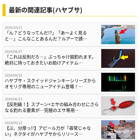
最新の関連記事(ハヤブサ)
2024/10/11
「ん？どうなってんだ!?」「あ〜よく見る
と…」こんなことあるんだ？ルアーで誘…
2024/08/27
「これは反則だろ…」ぶっちゃけ超釣れます。
絶対に持っておきたいお助けアイテム…
2024/06/22
ハヤブサ・スクイッドジャンキーシリーズから
オモリグ専用のニューアイテム登場！…
2024/06/13
【反則級！】スプーン+エサの組み合わせにさら
なる釣れる要素が…究極のエサ専用…
2024/05/12
【ぶ、分厚っ!!】アピール力が「尋常じゃな
い」ネクタイがハヤブサからリリース…