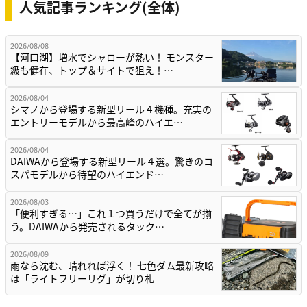
人気記事ランキング(全体)
2026/08/08
【河口湖】増水でシャローが熱い！ モンスター
級も健在、トップ＆サイトで狙え！…
2026/08/04
シマノから登場する新型リール４機種。充実の
エントリーモデルから最高峰のハイエ…
2026/08/04
DAIWAから登場する新型リール４選。驚きのコ
スパモデルから待望のハイエンド…
2026/08/03
「便利すぎる…」これ１つ買うだけで全てが揃
う。DAIWAから発売されるタック…
2026/08/09
雨なら沈む、晴れれば浮く！ 七色ダム最新攻略
は「ライトフリーリグ」が切り札