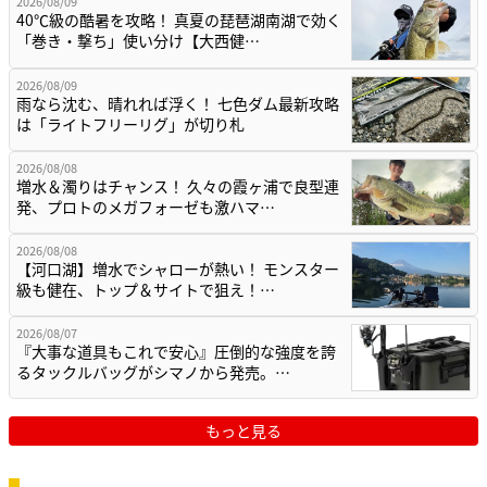
2026/08/09
40℃級の酷暑を攻略！ 真夏の琵琶湖南湖で効く
「巻き・撃ち」使い分け【大西健…
2026/08/09
雨なら沈む、晴れれば浮く！ 七色ダム最新攻略
は「ライトフリーリグ」が切り札
2026/08/08
増水＆濁りはチャンス！ 久々の霞ヶ浦で良型連
発、プロトのメガフォーゼも激ハマ…
2026/08/08
【河口湖】増水でシャローが熱い！ モンスター
級も健在、トップ＆サイトで狙え！…
2026/08/07
『大事な道具もこれで安心』圧倒的な強度を誇
るタックルバッグがシマノから発売。…
もっと見る