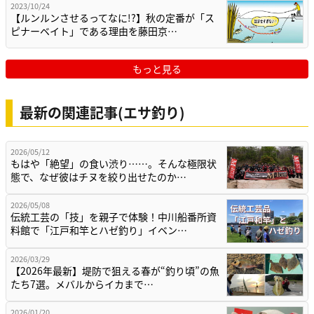
2023/10/24
【ルンルンさせるってなに!?】秋の定番が「ス
ピナーベイト」である理由を藤田京…
もっと見る
最新の関連記事(エサ釣り)
2026/05/12
もはや「絶望」の食い渋り……。そんな極限状
態で、なぜ彼はチヌを絞り出せたのか…
2026/05/08
伝統工芸の「技」を親子で体験！中川船番所資
料館で「江戸和竿とハゼ釣り」イベン…
2026/03/29
【2026年最新】堤防で狙える春が“釣り頃”の魚
たち7選。メバルからイカまで…
2026/01/20