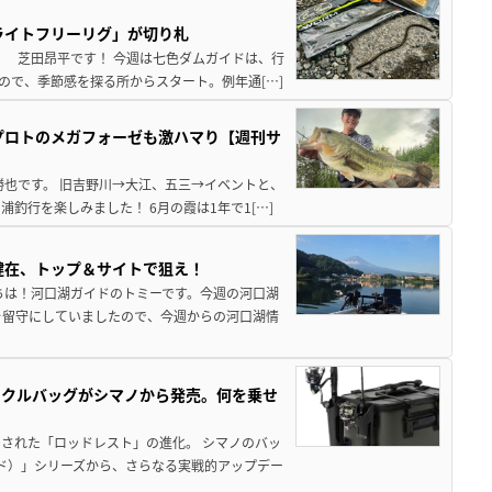
ライトフリーリグ」が切り札
！ 芝田昂平です！ 今週は七色ダムガイドは、行
ので、季節感を探る所からスタート。例年通[…]
プロトのメガフォーゼも激ハマり【週刊サ
勝也です。 旧吉野川→大江、五三→イベントと、
釣行を楽しみました！ 6月の霞は1年で1[…]
健在、トップ＆サイトで狙え！
ちは！河口湖ガイドのトミーです。今週の河口湖
を留守にしていましたので、今週からの河口湖情
ックルバッグがシマノから発売。何を乗せ
された「ロッドレスト」の進化。 シマノのバッ
ド）」シリーズから、さらなる実戦的アップデー