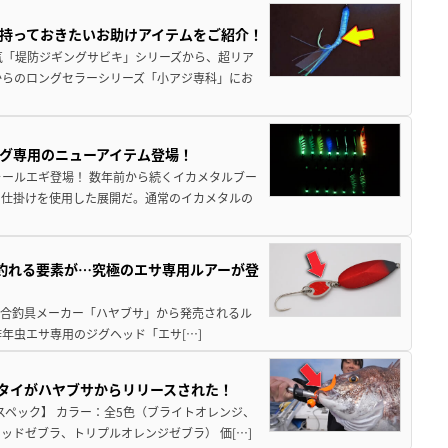
持っておきたいお助けアイテムをご紹介！
気「堤防ジギングサビキ」シリーズから、超リア
からのロングセラーシリーズ「小アジ専科」にお
グ専用のニューアイテム登場！
ォールエギ登場！ 数年前から続くイカメタルブー
う仕掛けを使用した展開だ。通常のイカメタルの
釣れる要素が…究極のエサ専用ルアーが登
 総合釣具メーカー「ハヤブサ」から発売されるル
年虫エサ専用のジグヘッド「エサ[…]
クタイがハヤブサからリリースされた！
スペック】 カラー：全5色（ブライトオレンジ、
ドゼブラ、トリプルオレンジゼブラ） 価[…]