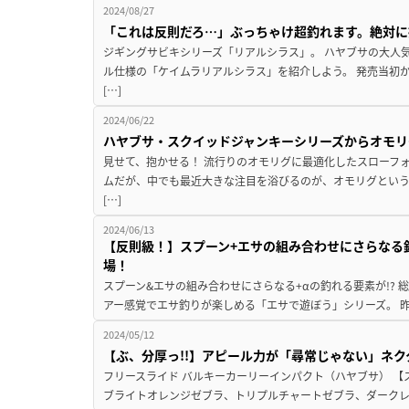
2024/08/27
「これは反則だろ…」ぶっちゃけ超釣れます。絶対に
ジギングサビキシリーズ「リアルシラス」。 ハヤブサの大人
ル仕様の「ケイムラリアルシラス」を紹介しよう。 発売当初
[…]
2024/06/22
ハヤブサ・スクイッドジャンキーシリーズからオモリ
見せて、抱かせる！ 流行りのオモリグに最適化したスローフ
ムだが、中でも最近大きな注目を浴びるのが、オモリグとい
[…]
2024/06/13
【反則級！】スプーン+エサの組み合わせにさらなる
場！
スプーン&エサの組み合わせにさらなる+αの釣れる要素が!?
アー感覚でエサ釣りが楽しめる「エサで遊ぼう」シリーズ。 昨
2024/05/12
【ぶ、分厚っ!!】アピール力が「尋常じゃない」ネ
フリースライド バルキーカーリーインパクト（ハヤブサ） 【
ブライトオレンジゼブラ、トリプルチャートゼブラ、ダークレッ