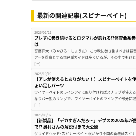
最新の関連記事(スピナーベイト)
2026/02/25
ブレずに巻き続けるとロクマルが釣れる⁉体育会系巻
は
宮廣祥大（みやひろ・しょうた） この秋に巻き倒すべきは琵琶
アーを得意とする琵琶湖ガイドは多くいるが、その中でもひ
[…]
2025/10/10
【アレが使えるとありがたい！】スピナーベイトを
ょい足しパーツ
ワイヤーベイトのラインアイに取り付ければスナップが使える
なラバー製のリングで、ワイヤーベイトのラインアイ部分に
[…]
2025/03/02
【新製品】「デカすぎんだろ…」デプスの2025年が
で!? 奥村さんの解説付きで大公開
グライドヘッド･スピナーベイト 根がかり不問の新機軸スピナ