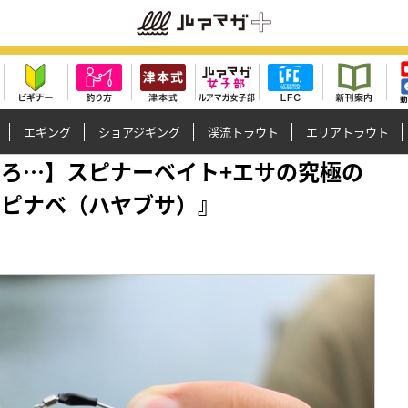
エギング
ショアジギング
渓流トラウト
エリアトラウト
ぎるやろ…】スピナーベイト+エサの究極の
スピナベ（ハヤブサ）』