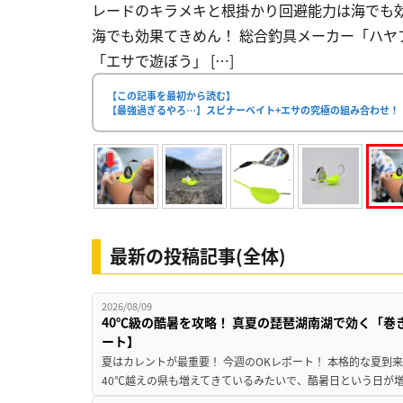
レードのキラメキと根掛かり回避能力は海でも
海でも効果てきめん！ 総合釣具メーカー「ハヤ
「エサで遊ぼう」 […]
【この記事を最初から読む】
【最強過ぎるやろ…】スピナーベイト+エサの究極の組み合わせ！
最新の投稿記事(全体)
2026/08/09
40℃級の酷暑を攻略！ 真夏の琵琶湖南湖で効く「巻
ート】
夏はカレントが最重要！ 今週のOKレポート！ 本格的な夏到
40℃越えの県も増えてきているみたいで、酷暑日という日が増