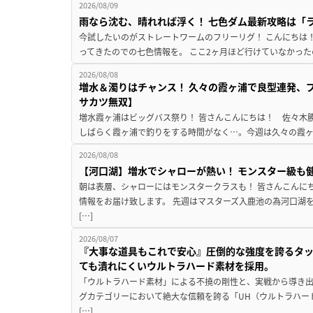
2026/08/09
雨なら沈む、晴れれば浮く！ 七色ダム最新攻略は「
今試したいのがストレートワームのフリーリグ！ こんにちは
ってきたのでの七色情報を。 ここ2ヶ月ほど行けていなかった
2026/08/08
増水＆濁りはチャンス！ 久々の霞ヶ浦で良型連発、
サカツ無双】
増水霞ヶ浦はビッグバス祭り！ 皆さんこんにちは！ 佐々木
しばらく霞ヶ浦で釣りをする時間がなく…。今週は久々の霞ヶ浦
2026/08/08
【河口湖】増水でシャローが熱い！ モンスター級も
朝は表層、シャローにはモンスタークラスも！ 皆さんこんに
情報をお届け致します。 先週はマスターズ入鹿池の為河口湖
[…]
2026/08/07
『大事な道具もこれで安心』圧倒的な強度を誇るタ
ても潰れにくいウルトラハード素材を採用。
「ウルトラハード素材」による不撓の剛性と、実戦から導き出
グカテゴリーにおいて絶大な信頼を誇る「UH（ウルトラハー
[…]