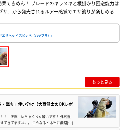
効果てきめん！ ブレードのキラメキと根掛かり回避能力は
ブサ」から発売されるルアー感覚でエサ釣りが楽しめる
『エサヘッド スピナベ（ハヤブサ）』
もっと見る
き・撃ち」使い分け【大西健太のOKレポ
来！！ 正直、めちゃくちゃ暑いです！ 外気温
えてきてますね。。 こうなると本当に無理[…]