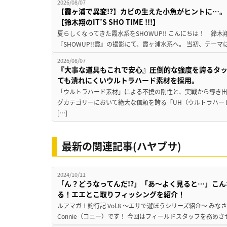
2026/08/07
【霞ヶ浦で異変!?】カビの生えた小魚がヒントに…。
【鈴木翔のIT’S SHO TIME !!!】
夏らしくなってきた霞水系をSHOWUP!! こんにちは！ 鈴木翔です。
『SHOWUP!!霞』の撮影にて、霞ヶ浦水系へ。 当初、テーマ
2026/08/07
『大事な道具もこれで安心』圧倒的な強度を誇るタ
ても潰れにくいウルトラハード素材を採用。
「ウルトラハード素材」による不撓の剛性と、実戦から導き出
グカテゴリーにおいて絶大な信頼を誇る「UH（ウルトラハー
[…]
最新の関連記事(ハヤブサ)
2024/10/11
「ん？どうなってんだ!?」「あ〜よく見ると…」こ
る！エエとこ取りフィッシングを紹介！
ルアマガ＋釣行記 Vol.8 ～エサで遊ぼうシリーズ紹介～ み
Connie（コニー）です！ 今回はフィールドスタッフを務め