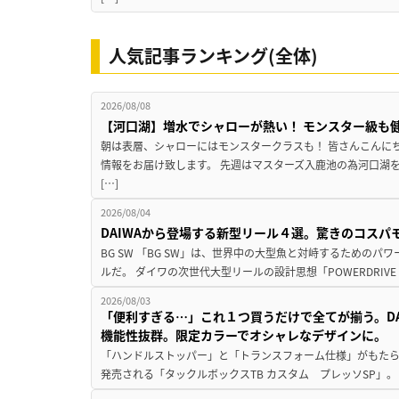
人気記事ランキング(全体)
2026/08/08
【河口湖】増水でシャローが熱い！ モンスター級も
朝は表層、シャローにはモンスタークラスも！ 皆さんこんに
情報をお届け致します。 先週はマスターズ入鹿池の為河口湖
[…]
2026/08/04
DAIWAから登場する新型リール４選。驚きのコス
BG SW 「BG SW」は、世界中の大型魚と対峙するための
ルだ。 ダイワの次世代大型リールの設計思想「POWERDRIVE D
2026/08/03
「便利すぎる…」これ１つ買うだけで全てが揃う。D
機能性抜群。限定カラーでオシャレなデザインに。
「ハンドルストッパー」と「トランスフォーム仕様」がもたらす
発売される「タックルボックスTB カスタム プレッソSP」。