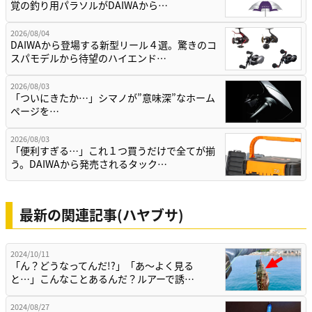
覚の釣り用パラソルがDAIWAから…
2026/08/04
DAIWAから登場する新型リール４選。驚きのコ
スパモデルから待望のハイエンド…
2026/08/03
「ついにきたか…」シマノが”意味深”なホーム
ページを…
2026/08/03
「便利すぎる…」これ１つ買うだけで全てが揃
う。DAIWAから発売されるタック…
最新の関連記事(ハヤブサ)
2024/10/11
「ん？どうなってんだ!?」「あ〜よく見る
と…」こんなことあるんだ？ルアーで誘…
2024/08/27