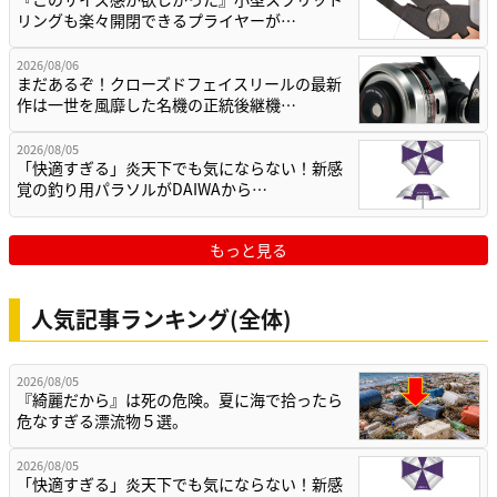
リングも楽々開閉できるプライヤーが…
2026/08/06
まだあるぞ！クローズドフェイスリールの最新
作は一世を風靡した名機の正統後継機…
2026/08/05
「快適すぎる」炎天下でも気にならない！新感
覚の釣り用パラソルがDAIWAから…
もっと見る
人気記事ランキング(全体)
2026/08/05
『綺麗だから』は死の危険。夏に海で拾ったら
危なすぎる漂流物５選。
2026/08/05
「快適すぎる」炎天下でも気にならない！新感