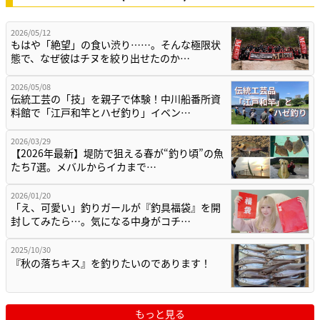
2026/05/12
もはや「絶望」の食い渋り……。そんな極限状
態で、なぜ彼はチヌを絞り出せたのか…
2026/05/08
伝統工芸の「技」を親子で体験！中川船番所資
料館で「江戸和竿とハゼ釣り」イベン…
2026/03/29
【2026年最新】堤防で狙える春が“釣り頃”の魚
たち7選。メバルからイカまで…
2026/01/20
「え、可愛い」釣りガールが『釣具福袋』を開
封してみたら…。気になる中身がコチ…
2025/10/30
『秋の落ちキス』を釣りたいのであります！
もっと見る