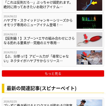
「これは反則だろ…」ぶっちゃけ超釣れます。
絶対に持っておきたいお助けアイテム…
2024/06/22
ハヤブサ・スクイッドジャンキーシリーズから
オモリグ専用のニューアイテム登場！…
2024/06/13
【反則級！】スプーン+エサの組み合わせにさら
なる釣れる要素が…究極のエサ専用…
2024/05/12
【ぶ、分厚っ!!】アピール力が「尋常じゃな
い」ネクタイがハヤブサからリリース…
もっと見る
最新の関連記事(スピナーベイト)
2026/02/25
ブレずに巻き続けるとロクマルが釣れる⁉体育