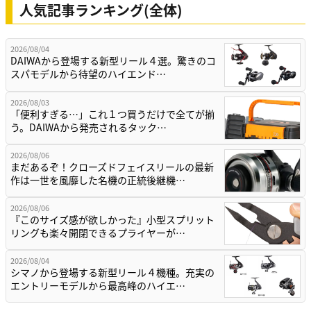
人気記事ランキング(全体)
2026/08/04
DAIWAから登場する新型リール４選。驚きのコ
スパモデルから待望のハイエンド…
2026/08/03
「便利すぎる…」これ１つ買うだけで全てが揃
う。DAIWAから発売されるタック…
2026/08/06
まだあるぞ！クローズドフェイスリールの最新
作は一世を風靡した名機の正統後継機…
2026/08/06
『このサイズ感が欲しかった』小型スプリット
リングも楽々開閉できるプライヤーが…
2026/08/04
シマノから登場する新型リール４機種。充実の
エントリーモデルから最高峰のハイエ…