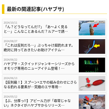
最新の関連記事(ハヤブサ)
2024/10/11
「ん？どうなってんだ!?」「あ〜よく見る
と…」こんなことあるんだ？ルアーで誘…
2024/08/27
「これは反則だろ…」ぶっちゃけ超釣れます。
絶対に持っておきたいお助けアイテム…
2024/06/22
ハヤブサ・スクイッドジャンキーシリーズから
オモリグ専用のニューアイテム登場！…
2024/06/13
【反則級！】スプーン+エサの組み合わせにさら
なる釣れる要素が…究極のエサ専用…
2024/05/12
【ぶ、分厚っ!!】アピール力が「尋常じゃな
い」ネクタイがハヤブサからリリース…