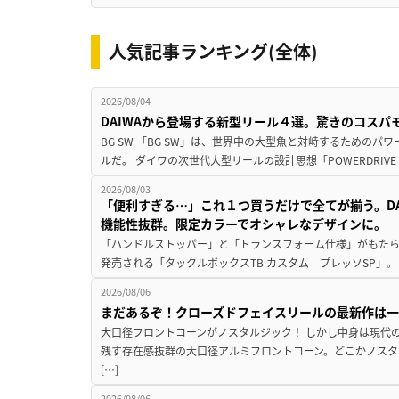
人気記事ランキング(全体)
2026/08/04
DAIWAから登場する新型リール４選。驚きのコス
BG SW 「BG SW」は、世界中の大型魚と対峙するための
ルだ。 ダイワの次世代大型リールの設計思想「POWERDRIVE D
2026/08/03
「便利すぎる…」これ１つ買うだけで全てが揃う。D
機能性抜群。限定カラーでオシャレなデザインに。
「ハンドルストッパー」と「トランスフォーム仕様」がもたらす
発売される「タックルボックスTB カスタム プレッソSP」。
2026/08/06
まだあるぞ！クローズドフェイスリールの最新作は
大口径フロントコーンがノスタルジック！ しかし中身は現代
残す存在感抜群の大口径アルミフロントコーン。どこかノスタ
[…]
2026/08/06