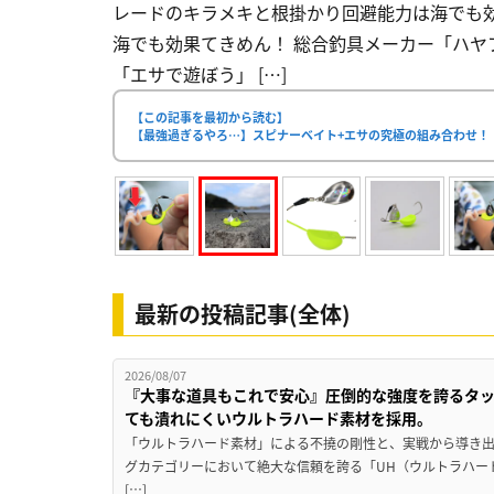
レードのキラメキと根掛かり回避能力は海でも
海でも効果てきめん！ 総合釣具メーカー「ハヤ
「エサで遊ぼう」 […]
【この記事を最初から読む】
【最強過ぎるやろ…】スピナーベイト+エサの究極の組み合わせ！
最新の投稿記事(全体)
2026/08/07
『大事な道具もこれで安心』圧倒的な強度を誇るタ
ても潰れにくいウルトラハード素材を採用。
「ウルトラハード素材」による不撓の剛性と、実戦から導き出
グカテゴリーにおいて絶大な信頼を誇る「UH（ウルトラハー
[…]