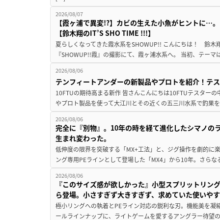
2026/08/07
【霞ヶ浦で異変!?】カビの生えた小魚がヒントに…。
【鈴木翔のIT’S SHO TIME !!!】
夏らしくなってきた霞水系をSHOWUP!! こんにちは！ 鈴木翔です。
『SHOWUP!!霞』の撮影にて、霞ヶ浦水系へ。 当初、テーマ
2026/08/06
テンフィートアンダーの新製品やプロトを紹介！テ
10FTUの期待高まる新作 皆さんこんにちは10FTUテスターの
やプロト製品を使って大江川とその近くの五三川水系で釣果を
2026/08/06
完全に『別物』。10年の時を経て進化したシマノの
生まれ変わった。
低伸度の限界を突破する「MX+工法」と、ジグ操作を劇的に
ング専用PEラインとして登場した「MX4」から10年。さらなる
2026/08/06
『このサイズ感が欲しかった』小型スプリットリン
ら登場。小さすぎず大きすぎず、求めていた使いや
極小リングへの執着とPEライン対応の鋭利な刃。機能美を凝
ールラインナップに、ライトゲームを愛するアングラー待望の新作『