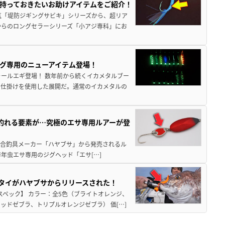
持っておきたいお助けアイテムをご紹介！
気「堤防ジギングサビキ」シリーズから、超リア
からのロングセラーシリーズ「小アジ専科」にお
グ専用のニューアイテム登場！
ォールエギ登場！ 数年前から続くイカメタルブー
う仕掛けを使用した展開だ。通常のイカメタルの
釣れる要素が…究極のエサ専用ルアーが登
 総合釣具メーカー「ハヤブサ」から発売されるル
年虫エサ専用のジグヘッド「エサ[…]
クタイがハヤブサからリリースされた！
スペック】 カラー：全5色（ブライトオレンジ、
ドゼブラ、トリプルオレンジゼブラ） 価[…]