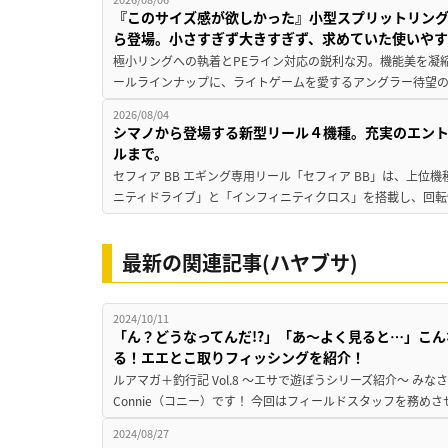
『このサイズ感が欲しかった』小型スプリットリン
ら登場。小さすぎず大きすぎず、求めていた使いや
極小リングへの執着とPEライン対応の鋭利な刃。機能美を凝
ールラインナップに、ライトゲームを愛するアングラー待望の新作『
2026/08/04
シマノから登場する新型リール４機種。充実のエン
ルまで。
セフィア BB エギング専用リール「セフィア BB」は、上
ニティドライブ」と「インフィニティクロス」を搭載し、回転
最新の関連記事(ハヤブサ)
2024/10/11
「ん？どうなってんだ!?」「あ〜よく見ると…」こ
る！エエとこ取りフィッシングを紹介！
ルアマガ＋釣行記 Vol.8 ～エサで遊ぼうシリーズ紹介～ み
Connie（コニー）です！ 今回はフィールドスタッフを務め
2024/08/27