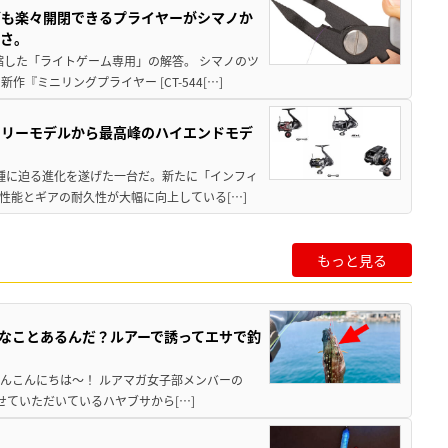
グも楽々開閉できるプライヤーがシマノか
すさ。
縮した「ライトゲーム専用」の解答。 シマノのツ
ミニリングプライヤー [CT-544[…]
トリーモデルから最高峰のハイエンドモデ
位機種に迫る進化を遂げた一台だ。新たに「インフィ
性能とギアの耐久性が大幅に向上している[…]
もっと見る
んなことあるんだ？ルアーで誘ってエサで釣
なさんこんにちは～！ ルアマガ女子部メンバーの
させていただいているハヤブサから[…]