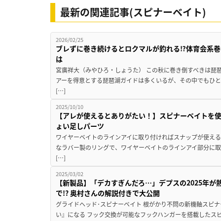
最新の関連記事(スピナーベイト)
2026/02/25
ブレずに巻き続けるとロクマルが釣れる⁉体育会系巻
は
宮廣祥大（みやひろ・しょうた） この秋に巻き倒すべきは琵琶
アーを得意とする琵琶湖ガイドは多くいるが、その中でもひ
[…]
2025/10/10
【アレが使えるとありがたい！】スピナーベイトを
ょい足しパーツ
ワイヤーベイトのラインアイに取り付ければスナップが使える
なラバー製のリングで、ワイヤーベイトのラインアイ部分に
[…]
2025/03/02
【新製品】「デカすぎんだろ…」デプスの2025年が
で!? 奥村さんの解説付きで大公開
グライドヘッド･スピナーベイト 根がかり不問の新機軸スピナ
い』になる フック交換が可能なフックハンガーを搭載したス