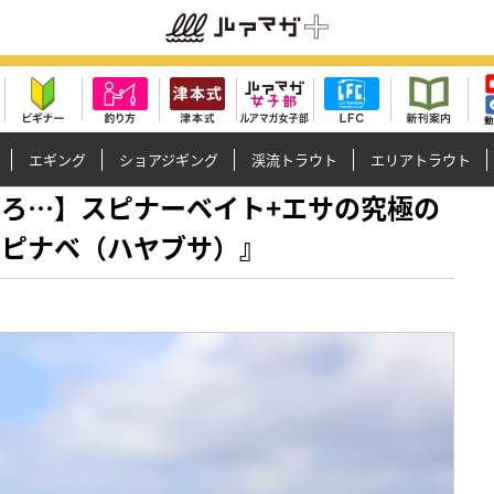
エギング
ショアジギング
渓流トラウト
エリアトラウト
ぎるやろ…】スピナーベイト+エサの究極の
スピナベ（ハヤブサ）』