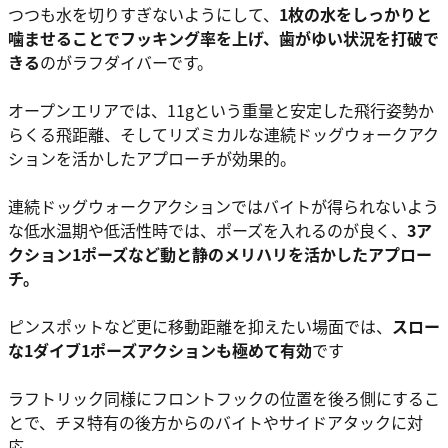
つつも水を切りすぎないようにして、
1枚の水をしっかりと
噛ませることでフッキング率を上げ、歯がゆい状況を打破で
きる
のがラフダイバーです。
オープンエリアでは、11gという重量と安定した飛行姿勢か
らくる飛距離、そしてリズミカルな連続ドッグウォークアク
ションを活かしたアプローチが効果的。
連続ドッグウォークアクションではバイトが得られないよう
な低水温期や低活性時では、ポーズを入れるのが良く、
3ア
クション1ポーズなど動と静のメリハリを活かしたアプロー
チ。
ピンスポットなど更に移動距離を抑えたい場面では、
スロー
な1ダイブ1ポーズアクションも極めて有効
です
ラフトリック同様にフロントフックの位置を後ろ側にするこ
とで、チヌ特有の後方からのバイトやサイドアタックに対
応。