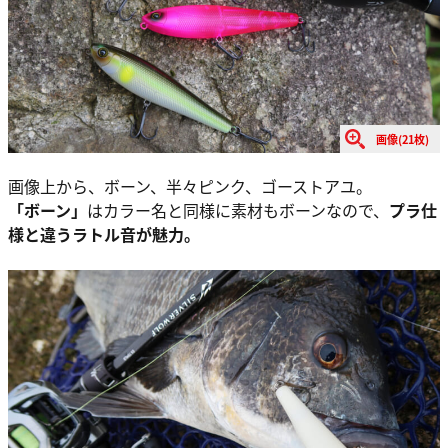
画像(21枚)
画像上から、ボーン、半々ピンク、ゴーストアユ。
「ボーン」
はカラー名と同様に素材もボーンなので、
プラ仕
様と違うラトル音が魅力。