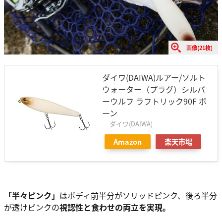
画像(21枚)
ダイワ(DAIWA)ルアー/ソルト
ウォーター（プラグ）シルバ
ーウルフ ラフトリック90F ボ
ーン
ダイワ(DAIWA)
Amazon
楽天市場
「半々ピンク」
はボディ前半分がソリッドピンク、後ろ半分
が透けピンクの
視認性と食わせの両立を実現。