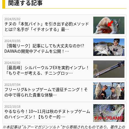
関連する記事
2024/05/02
チヌの「本気バイト」を引き出す必釣メソッド
とは!? 名手が「イチオシする」最…
2024/03/05
［情報リーク］記事にしても大丈夫なのか!?
DAIWAの開発中アイテムを公開！…
2024/02/02
［最高峰］シルバーウルフEXを実釣インプレ！
「もりぞーが考える、チニングロッ…
2023/07/04
フリーリグ&トップゲームで遠征チニング！そ
の中で得られた貴重な体験…
2022/10/18
やるなら今！10〜11月は秋のチヌトップゲーム
のハイシーズン！【もりぞー的 …
※本記事は”ルアーマガジンソルト”から寄稿されたものであり、著作上の