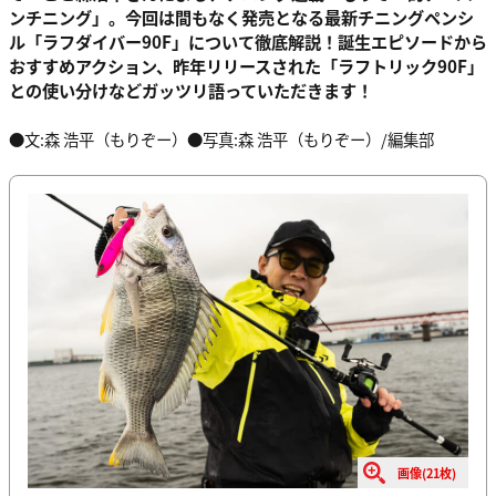
ンチニング」。今回は間もなく発売となる最新チニングペンシ
ル「ラフダイバー90F」について徹底解説！誕生エピソードから
おすすめアクション、昨年リリースされた「ラフトリック90F」
との使い分けなどガッツリ語っていただきます！
●文:森 浩平（もりぞー）●写真:森 浩平（もりぞー）/編集部
画像(21枚)