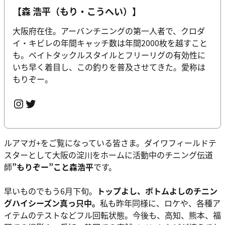
【森 浩平（もり・こうへい）】
大阪府在住。アーバンチニングの第一人者で、クロダ
イ・キビレの年間キャッチ数は年間2000枚を越すこと
も。ベイトタックルスタイルとフリーリグの有効性に
いち早く着目し、この釣りを普及させてきた。愛称は
もりぞー。
Instagram
Twitter
ルアマガ+をご覧になっている皆さま。ダイワフィールドテ
スターとして大阪の淀川をホームに活動中のチニング伝道
師
”もりぞー”こと森浩平
です。
早いものでもう6月下旬。
トップよし、ボトムよしのチニン
グハイシーズン真っ只中。
私も昨年同様に、ロケや、各種ア
イテムのテストなどフル回転状態。今後も、高知、熊本、福