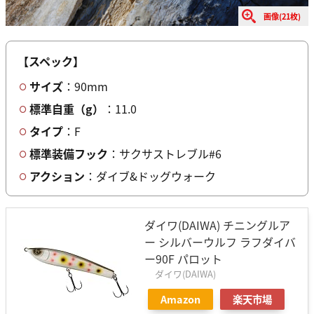
画像(21枚)
【スペック】
サイズ
：90mm
標準自重（g）
：11.0
タイプ
：F
標準装備フック
：サクサストレブル#6
アクション
：ダイブ&ドッグウォーク
ダイワ(DAIWA) チニングルア
ー シルバーウルフ ラフダイバ
ー90F パロット
ダイワ(DAIWA)
Amazon
楽天市場