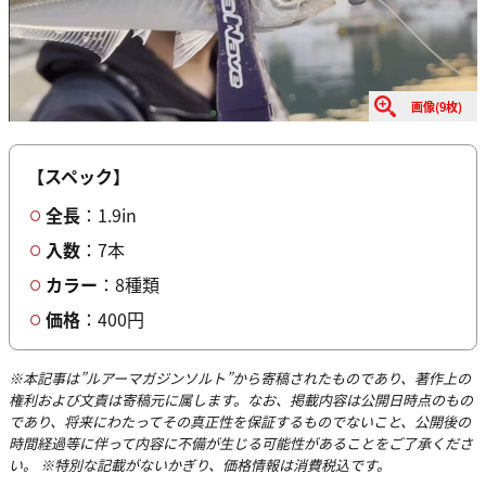
画像(9枚)
【スペック】
全長
：1.9in
入数
：7本
カラー
：8種類
価格
：400円
※本記事は”ルアーマガジンソルト”から寄稿されたものであり、著作上の
権利および文責は寄稿元に属します。なお、掲載内容は公開日時点のもの
であり、将来にわたってその真正性を保証するものでないこと、公開後の
時間経過等に伴って内容に不備が生じる可能性があることをご了承くださ
い。 ※特別な記載がないかぎり、価格情報は消費税込です。