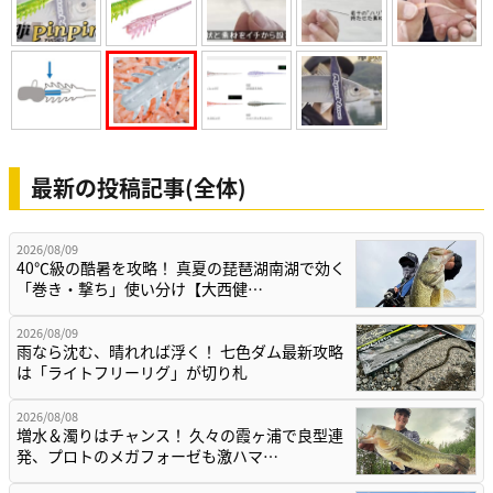
最新の投稿記事(全体)
2026/08/09
40℃級の酷暑を攻略！ 真夏の琵琶湖南湖で効く
「巻き・撃ち」使い分け【大西健…
2026/08/09
雨なら沈む、晴れれば浮く！ 七色ダム最新攻略
は「ライトフリーリグ」が切り札
2026/08/08
増水＆濁りはチャンス！ 久々の霞ヶ浦で良型連
発、プロトのメガフォーゼも激ハマ…