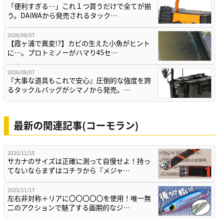
「便利すぎる…」これ１つ買うだけで全てが揃
う。DAIWAから発売されるタック…
2026/08/07
【霞ヶ浦で異変!?】カビの生えた小魚がヒント
に…。プロトミノーがハマり45セ…
2026/08/07
『大事な道具もこれで安心』圧倒的な強度を誇
るタックルバッグがシマノから発売。…
最新の関連記事(コーモラン)
2025/11/25
サカナのサイズは正確に測って自慢せよ！持っ
てないならまずはコチラから『メジャ…
2025/11/17
左右非対称＋リアに〇〇〇〇〇を使用！唯一無
二のアクションで魅了する画期的なジ…