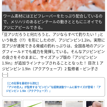
ワーム素材にはエビフレーバーをたっぷり配合しているの
で、メリハリのあるピンテールの動きとともにニオイでも
アジにアピールできる。
｢豆アジだろうと何だろうと、アジならすべて釣りたい！｣と
いう執念（!?）を形にしたのが、アジピンピン1.2in。実際に
豆アジが連発できる脅威の釣れっぷりは、全国各地のアジン
グフィールドでも威力を発揮している。そんなアジピンピン
の良さをそのままに、サイズアップ版の『アジピンピン
1.9in』が追加ラインナップされることとなった！ 目次 1 ア
ジピンピン 1.9in（アクアウェーブ）2 監修者・ピン子さ
[…]
【この記事を最初から読む】
「アジの恋人」が監修する”ピンピン”な超微波動ワームに新サイズが登場！『ア
ジピンピン 1.9in（アクアウェーブ）』