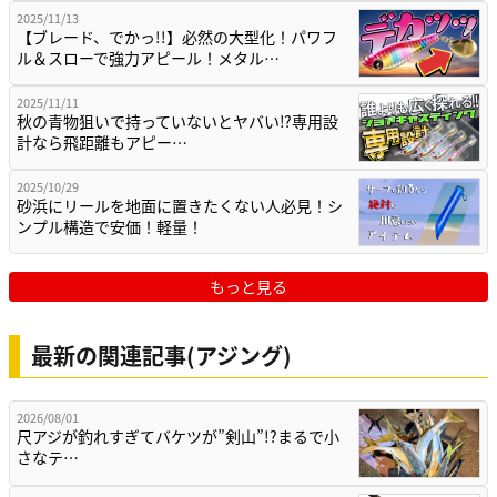
2025/11/13
【ブレード、でかっ!!】必然の大型化！パワフ
ル＆スローで強力アピール！メタル…
2025/11/11
秋の青物狙いで持っていないとヤバい⁉専用設
計なら飛距離もアピー…
2025/10/29
砂浜にリールを地面に置きたくない人必見！シ
ンプル構造で安価！軽量！
もっと見る
最新の関連記事(アジング)
2026/08/01
尺アジが釣れすぎてバケツが”剣山”!?まるで小
さなテ…