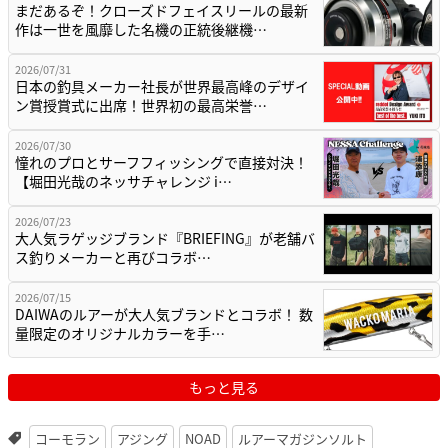
まだあるぞ！クローズドフェイスリールの最新
作は一世を風靡した名機の正統後継機…
2026/07/31
日本の釣具メーカー社長が世界最高峰のデザイ
ン賞授賞式に出席！世界初の最高栄誉…
2026/07/30
憧れのプロとサーフフィッシングで直接対決！
【堀田光哉のネッサチャレンジ i…
2026/07/23
大人気ラゲッジブランド『BRIEFING』が老舗バ
ス釣りメーカーと再びコラボ…
2026/07/15
DAIWAのルアーが大人気ブランドとコラボ！ 数
量限定のオリジナルカラーを手…
もっと見る
コーモラン
アジング
NOAD
ルアーマガジンソルト