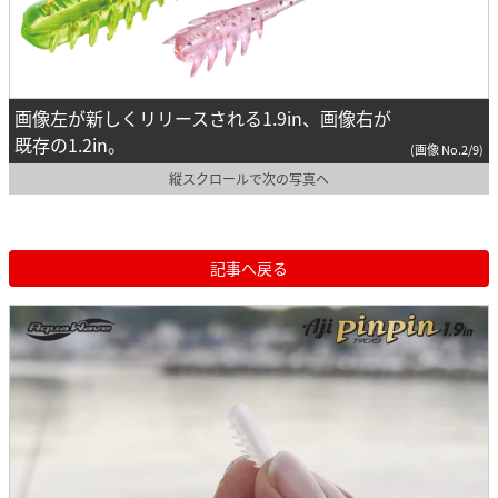
画像左が新しくリリースされる1.9in、画像右が
既存の1.2in。
(画像 No.2/9)
縦スクロールで次の写真へ
記事へ戻る