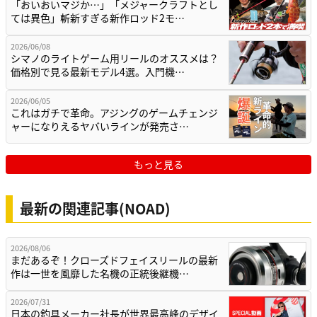
「おいおいマジか…」「メジャークラフトとし
ては異色」斬新すぎる新作ロッド2モ…
2026/06/08
シマノのライトゲーム用リールのオススメは？
価格別で見る最新モデル4選。入門機…
2026/06/05
これはガチで革命。アジングのゲームチェンジ
ャーになりえるヤバいラインが発売さ…
もっと見る
最新の関連記事(NOAD)
2026/08/06
まだあるぞ！クローズドフェイスリールの最新
作は一世を風靡した名機の正統後継機…
2026/07/31
日本の釣具メーカー社長が世界最高峰のデザイ