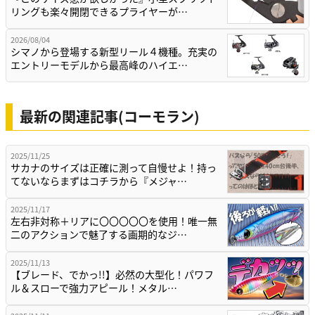
リングも楽々開閉できるプライヤーが…
2026/08/04
シマノから登場する新型リール４機種。充実の
エントリーモデルから最高峰のハイエ…
最新の関連記事(コーモラン)
2025/11/25
サカナのサイズは正確に測って自慢せよ！持っ
てないならまずはコチラから『メジャ…
2025/11/17
左右非対称＋リアに〇〇〇〇〇を使用！唯一無
二のアクションで魅了する画期的なジ…
2025/11/13
【ブレード、でかっ!!】必然の大型化！パワフ
ル＆スローで強力アピール！メタル…