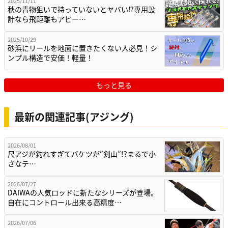
2025/11/11
秋の青物狙いで持っていないとヤバい⁉専用設
計なら飛距離もアピー…
2025/10/29
砂浜にリールを地面に置きたくない人必見！シ
ンプル構造で安価！軽量！
もっと見る
最新の関連記事(アジング)
2026/08/01
尺アジが釣れすぎてバケツが”剣山”!?まるで小
さなテ…
2026/07/27
DAIWAの人気ロッドに新たなシリーズが登場。
自在にコントロール出来る高精度…
2026/07/06