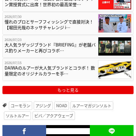
ン賞授賞式に出席！世界初の最高栄誉…
2026/07/30
憧れのプロとサーフフィッシングで直接対決！
【堀田光哉のネッサチャレンジ i…
2026/07/23
大人気ラゲッジブランド『BRIEFING』が老舗バ
ス釣りメーカーと再びコラボ…
2026/07/15
DAIWAのルアーが大人気ブランドとコラボ！ 数
量限定のオリジナルカラーを手…
もっと見る
コーモラン
アジング
NOAD
ルアーマガジンソルト
ソルトルアー
ビバ／アクアウェーブ