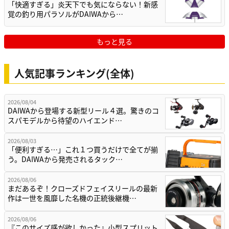
「快適すぎる」炎天下でも気にならない！新感
覚の釣り用パラソルがDAIWAから…
もっと見る
人気記事ランキング(全体)
2026/08/04
DAIWAから登場する新型リール４選。驚きのコ
スパモデルから待望のハイエンド…
2026/08/03
「便利すぎる…」これ１つ買うだけで全てが揃
う。DAIWAから発売されるタック…
2026/08/06
まだあるぞ！クローズドフェイスリールの最新
作は一世を風靡した名機の正統後継機…
2026/08/06
『このサイズ感が欲しかった』小型スプリット