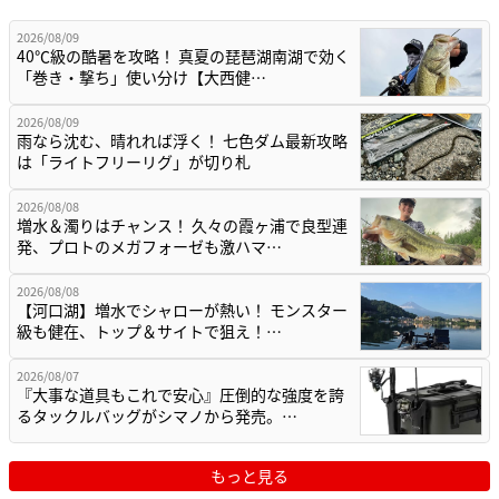
2026/08/09
40℃級の酷暑を攻略！ 真夏の琵琶湖南湖で効く
「巻き・撃ち」使い分け【大西健…
2026/08/09
雨なら沈む、晴れれば浮く！ 七色ダム最新攻略
は「ライトフリーリグ」が切り札
2026/08/08
増水＆濁りはチャンス！ 久々の霞ヶ浦で良型連
発、プロトのメガフォーゼも激ハマ…
2026/08/08
【河口湖】増水でシャローが熱い！ モンスター
級も健在、トップ＆サイトで狙え！…
2026/08/07
『大事な道具もこれで安心』圧倒的な強度を誇
るタックルバッグがシマノから発売。…
もっと見る