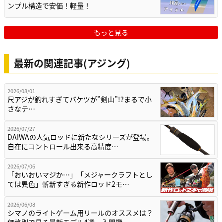
ンプル構造で安価！軽量！
もっと見る
最新の関連記事(アジング)
2026/08/01
尺アジが釣れすぎてバケツが”剣山”!?まるで小
さなテ…
2026/07/27
DAIWAの人気ロッドに新たなシリーズが登場。
自在にコントロール出来る高精度…
2026/07/06
「おいおいマジか…」「メジャークラフトとし
ては異色」斬新すぎる新作ロッド2モ…
2026/06/08
シマノのライトゲーム用リールのオススメは？
価格別で見る最新モデル4選。入門機…