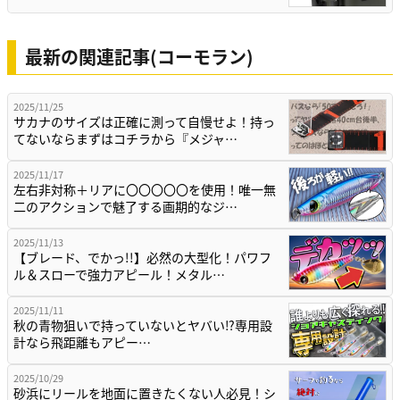
最新の関連記事(コーモラン)
2025/11/25
サカナのサイズは正確に測って自慢せよ！持っ
てないならまずはコチラから『メジャ…
2025/11/17
左右非対称＋リアに〇〇〇〇〇を使用！唯一無
二のアクションで魅了する画期的なジ…
2025/11/13
【ブレード、でかっ!!】必然の大型化！パワフ
ル＆スローで強力アピール！メタル…
2025/11/11
秋の青物狙いで持っていないとヤバい⁉専用設
計なら飛距離もアピー…
2025/10/29
砂浜にリールを地面に置きたくない人必見！シ