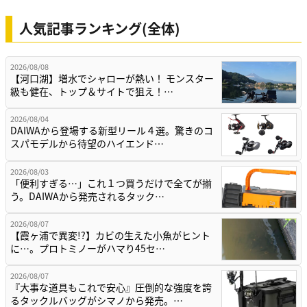
人気記事ランキング(全体)
2026/08/08
【河口湖】増水でシャローが熱い！ モンスター
級も健在、トップ＆サイトで狙え！…
2026/08/04
DAIWAから登場する新型リール４選。驚きのコ
スパモデルから待望のハイエンド…
2026/08/03
「便利すぎる…」これ１つ買うだけで全てが揃
う。DAIWAから発売されるタック…
2026/08/07
【霞ヶ浦で異変!?】カビの生えた小魚がヒント
に…。プロトミノーがハマり45セ…
2026/08/07
『大事な道具もこれで安心』圧倒的な強度を誇
るタックルバッグがシマノから発売。…