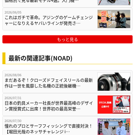
2026/06/05
これはガチで革命。アジングのゲームチェンジ
ャーになりえるヤバいラインが発売さ…
もっと見る
最新の関連記事(NOAD)
2026/08/06
まだあるぞ！クローズドフェイスリールの最新
作は一世を風靡した名機の正統後継機…
2026/07/31
日本の釣具メーカー社長が世界最高峰のデザイ
ン賞授賞式に出席！世界初の最高栄誉…
2026/07/30
憧れのプロとサーフフィッシングで直接対決！
【堀田光哉のネッサチャレンジ i…