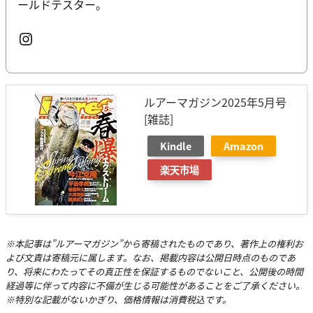
ールドテスター。
Instagram
ルアーマガジン2025年5月号
[雑誌]
Kindle
Amazon
楽天市場
※本記事は”ルアーマガジン”から寄稿されたものであり、著作上の権利お
よび文責は寄稿元に属します。なお、掲載内容は公開日時点のものであ
り、将来にわたってその真正性を保証するものでないこと、公開後の時間
経過等に伴って内容に不備が生じる可能性があることをご了承ください。
※特別な記載がないかぎり、価格情報は消費税込です。