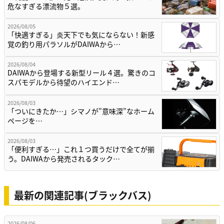
危なすぎる漂流物５選。
2026/08/05
「快適すぎる」炎天下でも気にならない！新感
覚の釣り用パラソルがDAIWAから…
2026/08/04
DAIWAから登場する新型リール４選。驚きのコ
スパモデルから待望のハイエンド…
2026/08/03
「ついにきたか…」シマノが”意味深”なホーム
ページを…
2026/08/03
「便利すぎる…」これ１つ買うだけで全てが揃
う。DAIWAから発売されるタック…
最新の関連記事(ブラックバス)
2026/08/06