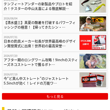
テンフィートアンダーの新製品やプロトを紹
介！テスターの中山太喜による徹底解説…
2026/08/04
【清水盛三】真夏の酷暑を打破するパワーフィ
ッシングの極意！【帰ってきたシン・…
2026/07/31
日本の釣具メーカー社長が世界最高峰のデザイ
ン賞授賞式に出席！世界初の最高栄誉…
2026/07/20
アフター期のロングワーム攻略！9inchのスティ
ーズネコストレートで獲るボト…
2026/07/19
今“ど真ん中ストレート”のジャストレート
5.5inchが効く！レイドの万能ワ…
もっと見る