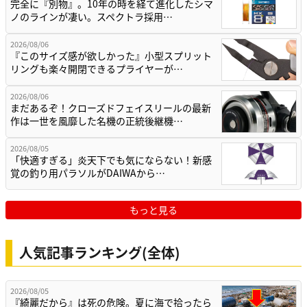
完全に『別物』。10年の時を経て進化したシマ
ノのラインが凄い。スペクトラ採用…
2026/08/06
『このサイズ感が欲しかった』小型スプリット
リングも楽々開閉できるプライヤーが…
2026/08/06
まだあるぞ！クローズドフェイスリールの最新
作は一世を風靡した名機の正統後継機…
2026/08/05
「快適すぎる」炎天下でも気にならない！新感
覚の釣り用パラソルがDAIWAから…
もっと見る
人気記事ランキング(全体)
2026/08/05
『綺麗だから』は死の危険。夏に海で拾ったら