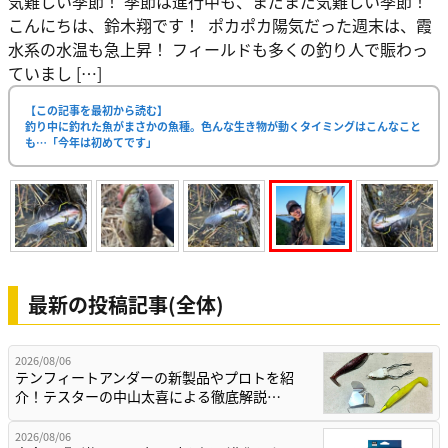
気難しい季節！ 季節は進行中も、まだまだ気難しい季節！
こんにちは、鈴木翔です！ ポカポカ陽気だった週末は、霞
水系の水温も急上昇！ フィールドも多くの釣り人で賑わっ
ていまし […]
【この記事を最初から読む】
釣り中に釣れた魚がまさかの魚種。色んな生き物が動くタイミングはこんなこと
も…「今年は初めてです」
最新の投稿記事(全体)
2026/08/06
テンフィートアンダーの新製品やプロトを紹
介！テスターの中山太喜による徹底解説…
2026/08/06