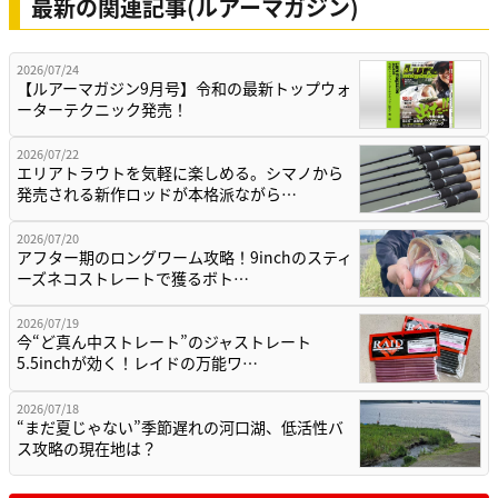
最新の関連記事(ルアーマガジン)
2026/07/24
【ルアーマガジン9月号】令和の最新トップウォ
ーターテクニック発売！
2026/07/22
エリアトラウトを気軽に楽しめる。シマノから
発売される新作ロッドが本格派ながら…
2026/07/20
アフター期のロングワーム攻略！9inchのスティ
ーズネコストレートで獲るボト…
2026/07/19
今“ど真ん中ストレート”のジャストレート
5.5inchが効く！レイドの万能ワ…
2026/07/18
“まだ夏じゃない”季節遅れの河口湖、低活性バ
ス攻略の現在地は？