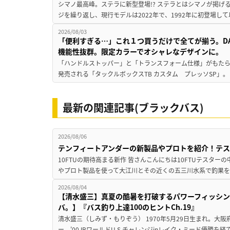
シマノ最高峰。ステラに新型登場!? ステラとはシマノが掲げ
ジを繰り返し、現行モデルは2022年で、1992年に初登場し
2026/08/03
「便利すぎる…」これ１つ買うだけで全てが揃う。D
機能性抜群。限定カラーでオシャレなデザインに。
「ハンドルストッパー」と「トランスフォーム仕様」がもたらす
発売される「タックルボックスTB カスタム プレッソSP」。
最新の関連記事(ブラックバス)
2026/08/06
テンフィートアンダーの新製品やプロトを紹介！テ
10FTUの期待高まる新作 皆さんこんにちは10FTUテスターの
やプロト製品を使って大江川とその近くの五三川水系で釣果を
2026/08/04
【清水盛三】真夏の酷暑を打破するパワーフィッシン
バ。】『バス釣り上達100のヒントCh.19』
清水盛三（しみず・もりぞう） 1970年5月29日生まれ。大阪
ー、'00JBワールドU.S.チャレンジinレイク・ミード優勝を