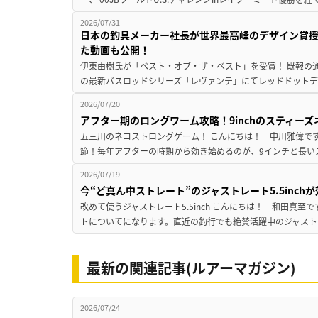
2026/07/31
日本の釣具メーカー社長が世界最高峰のデザイン賞
た動画も公開！
伊東由樹氏が「ベスト・オブ・ザ・ベスト」を受賞！ 既報の通
の最新バスロッドシリーズ「レヴァンテ」にてレッドドットデザ
2026/07/20
アフター期のロングワーム攻略！9inchのスティー
五三川のネコストロングゲーム！ こんにちは！ 中川雅偉です
節！毎年アフターの時期から効き始めるのが、9インチと長いス
2026/07/19
今“ど真ん中ストレート”のジャストレート5.5inc
改めて使うジャストレート5.5inch こんにちは！ 和田真
トについてになります。直近の釣行でも絶賛活躍中のジャストレート
最新の関連記事(ルアーマガジン)
2026/07/24