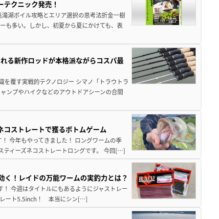
ーテクニック発売！
高滝湖ボイル攻略とエリア選択の思考法折金一樹
ーも多い。しかし、初夏から夏にかけても、表
される新作ロッドが本格派ながらコスパ最
識を覆す実戦的テクノロジー シマノ「トラウトラ
キャンプやハイクなどのアウトドアシーンの合間
ズネコストレートで獲るボトムゲーム
！ 今年もやってきました！ ロングワームの季
ティーズネコストレートロングです。 今回[…]
hが効く！レイドの万能ワームの実釣力とは？
至です！ 今週はタイトルにもあるようにジャストレー
5.5inch！ 本当にシン[…]