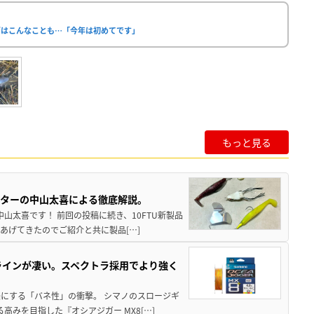
グはこんなことも…「今年は初めてです」
もっと見る
スターの中山太喜による徹底解説。
中山太喜です！ 前回の投稿に続き、10FTU新製品
あげてきたのでご紹介と共に製品[…]
ラインが凄い。スペクトラ採用でより強く
楽にする「バネ性」の衝撃。 シマノのスロージギ
高みを目指した『オシアジガー MX8[…]