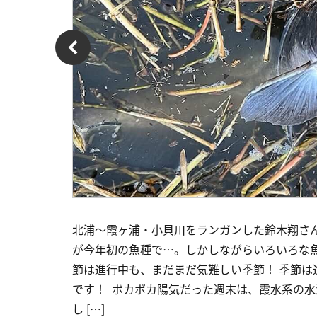
北浦〜霞ヶ浦・小貝川をランガンした鈴木翔さ
が今年初の魚種で…。しかしながらいろいろな魚
節は進行中も、まだまだ気難しい季節！ 季節は
です！ ポカポカ陽気だった週末は、霞水系の水
し […]