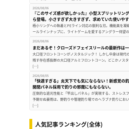
2026/08/06
『このサイズ感が欲しかった』小型スプリットリン
ら登場。小さすぎず大きすぎず、求めていた使いや
極小リングへの執着とPEライン対応の鋭利な刃。機能美を凝
ールラインナップに、ライトゲームを愛するアングラー待望の新作『
2026/08/06
まだあるぞ！クローズドフェイスリールの最新作は
大口径フロントコーンがノスタルジック！ しかし中身は現代
残す存在感抜群の大口径アルミフロントコーン。どこかノスタ
[…]
2026/08/05
「快適すぎる」炎天下でも気にならない！新感覚の釣
開閉パネル採用で釣りの邪魔にもならない。
圧倒的な遮光性能と「竿出しパネル」が実現する、ストレスフ
予期せぬ豪雨は、野釣りや管理釣り場でのヘラブナ釣りにお
[…]
人気記事ランキング(全体)