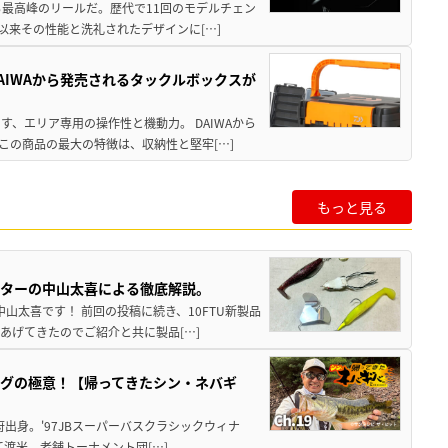
る最高峰のリールだ。歴代で11回のモデルチェン
て以来その性能と洗礼されたデザインに[…]
AIWAから発売されるタックルボックスが
、エリア専用の操作性と機動力。 DAIWAから
この商品の最大の特徴は、収納性と堅牢[…]
もっと見る
スターの中山太喜による徹底解説。
中山太喜です！ 前回の投稿に続き、10FTU新製品
あげてきたのでご紹介と共に製品[…]
グの極意！【帰ってきたシン・ネバギ
府出身。'97JBスーパーバスクラシックウィナ
経て渡米。老舗トーナメント団[…]