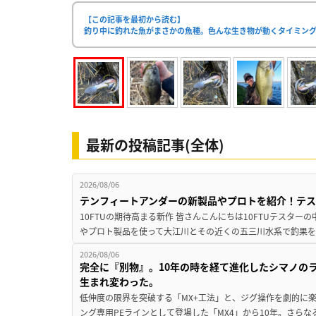
【この記事を最初から読む】
釣り中に釣れた魚がまさかの魚種。色んな生き物が動くタイミン
最新の投稿記事(全体)
2026/08/06
テンフィートアンダーの新製品やプロトを紹介！テ
10FTUの期待高まる新作 皆さんこんにちは10FTUテスターの
やプロト製品を使って大江川とその近くの五三川水系で釣果を
2026/08/06
完全に『別物』。10年の時を経て進化したシマノの
生まれ変わった。
低伸度の限界を突破する「MX+工法」と、ジグ操作を劇的に
ング専用PEラインとして登場した「MX4」から10年。さらなる