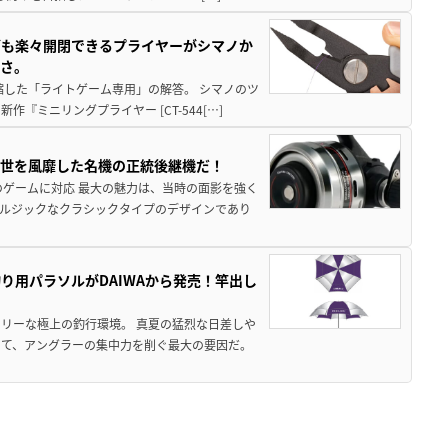
グも楽々開閉できるプライヤーがシマノか
すさ。
縮した「ライトゲーム専用」の解答。 シマノのツ
ミニリングプライヤー [CT-544[…]
一世を風靡した名機の正統後継機だ！
のゲームに対応 最大の魅力は、当時の面影を強く
ルジックなクラシックタイプのデザインであり
り用パラソルがDAIWAから発売！竿出し
リーな極上の釣行環境。 真夏の猛烈な日差しや
いて、アングラーの集中力を削ぐ最大の要因だ。