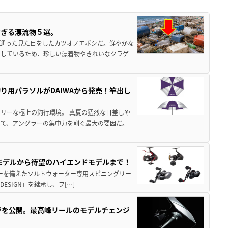
すぎる漂流物５選。
き通った見た目をしたカツオノエボシだ。鮮やかな
をしているため、珍しい漂着物やきれいなクラゲ
り用パラソルがDAIWAから発売！竿出し
リーな極上の釣行環境。 真夏の猛烈な日差しや
いて、アングラーの集中力を削ぐ最大の要因だ。
パモデルから待望のハイエンドモデルまで！
パワーを備えたソルトウォーター専用スピニングリー
ESIGN」を継承し、フ[…]
ジを公開。最高峰リールのモデルチェンジ