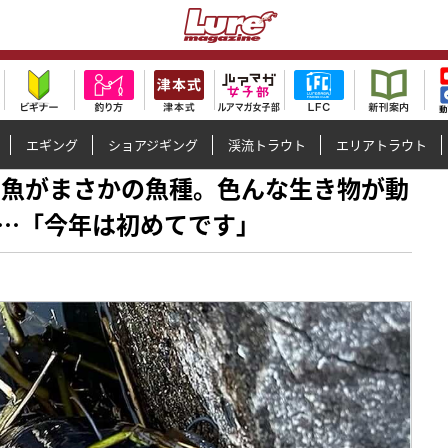
エギング
ショアジギング
渓流トラウト
エリアトラウト
釣れた魚がまさかの魚種。色んな生き物が動
…「今年は初めてです」