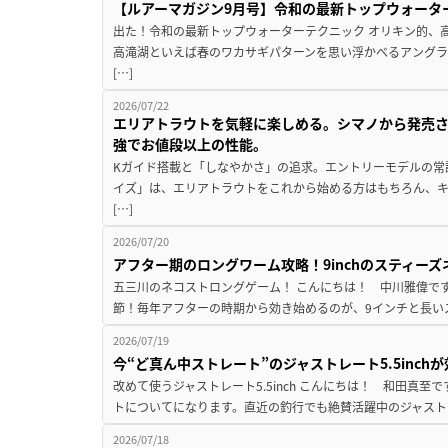
【ルアーマガジン9月号】令和の最新トップウォータ
出た！令和の最新トップウォーターテクニック オリキン的、
高滝湖といえば春のワカサギパターンを思い浮かべるアングラ
[…]
2026/07/22
エリアトラウトを気軽に楽しめる。シマノから発売
強でお値段以上の性能。
Kガイド搭載と「しなやかさ」の追求。エントリーモデルの常
イズ」は、エリアトラウトをこれから始める方はもちろん、
[…]
2026/07/20
アフター期のロングワーム攻略！9inchのスティー
五三川のネコストロングゲーム！ こんにちは！ 中川雅偉です
節！毎年アフターの時期から効き始めるのが、9インチと長いス
2026/07/19
今“ど真ん中ストレート”のジャストレート5.5inc
改めて使うジャストレート5.5inch こんにちは！ 和田真
トについてになります。直近の釣行でも絶賛活躍中のジャストレート
2026/07/18