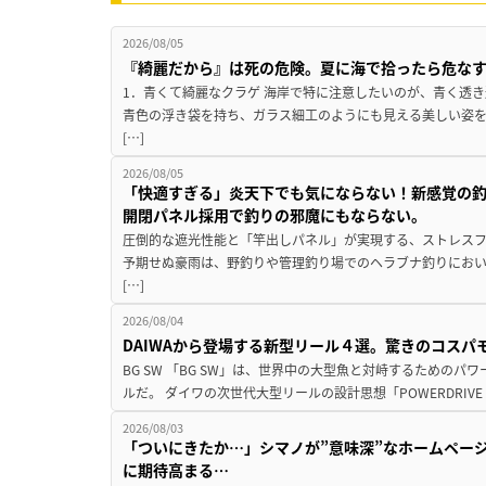
2026/08/05
『綺麗だから』は死の危険。夏に海で拾ったら危な
1．青くて綺麗なクラゲ 海岸で特に注意したいのが、青く透
青色の浮き袋を持ち、ガラス細工のようにも見える美しい姿
[…]
2026/08/05
「快適すぎる」炎天下でも気にならない！新感覚の釣
開閉パネル採用で釣りの邪魔にもならない。
圧倒的な遮光性能と「竿出しパネル」が実現する、ストレスフ
予期せぬ豪雨は、野釣りや管理釣り場でのヘラブナ釣りにお
[…]
2026/08/04
DAIWAから登場する新型リール４選。驚きのコス
BG SW 「BG SW」は、世界中の大型魚と対峙するための
ルだ。 ダイワの次世代大型リールの設計思想「POWERDRIVE D
2026/08/03
「ついにきたか…」シマノが”意味深”なホームペー
に期待高まる…