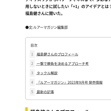
用しないときに試したい「+1」のアイデアとは？
福島健さんに聞いた。
●文:ルアーマガジン編集部
目次
1
福島健さんのプロフィール
2
一撃で勝負を決めるアプローチ考
3
タックル解説
4
『ルアーマガジン』2023年9月号 発売情報
5
最新の記事