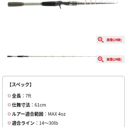
画像(24枚)
画像(24枚)
【スペック】
全長
：7ft
仕舞寸法
：61cm
ルアー適合範囲
：MAX 4oz
適合ライン
：14～30lb