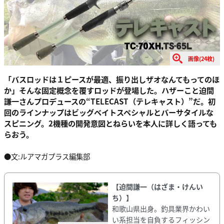
画像(24枚)
「バスロッドは１ピースが最適、振り出しザオなんてもってのほ
か」そんな固定概念を覆すロッドが登場した。ハザーこと迫間
謙一さんプロデュースの“TELECAST（テレキャスト）”だ。初
回のラインナップはビッグベイトスペシャルとバーサタイルな
スピニング。2機種の開発意図とねらいを本人に詳しく語っても
らおう。
●文:ルアマガプラス編集部
【迫間謙一（はざま・けんい
ち）】
和歌山県出身。釣具業界かわい
い系担当を自負するフィッシン