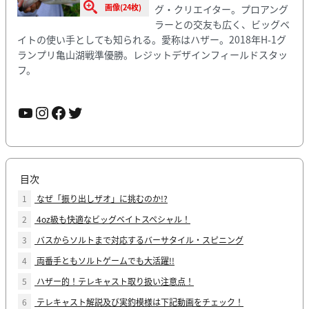
画像(24枚)
グ・クリエイター。プロアング
ラーとの交友も広く、ビッグベ
イトの使い手としても知られる。愛称はハザー。2018年H-1グ
ランプリ亀山湖戦準優勝。レジットデザインフィールドスタッ
フ。
YouTube
Instagram
Facebook
Twitter
目次
1
なぜ「振り出しザオ」に挑むのか!?
2
4oz級も快適なビッグベイトスペシャル！
3
バスからソルトまで対応するバーサタイル・スピニング
4
両番手ともソルトゲームでも大活躍!!
5
ハザー的！テレキャスト取り扱い注意点！
6
テレキャスト解説及び実釣模様は下記動画をチェック！