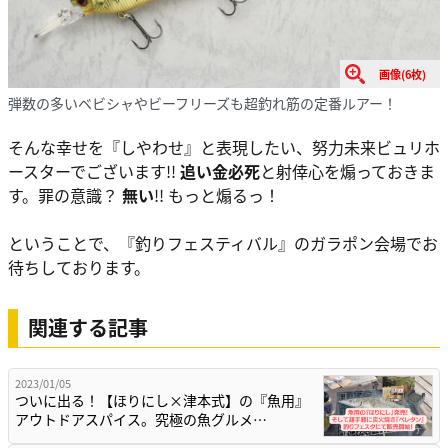
画像(6枚)
弾数の多いベビシャやビーフリーズも超釣れ筋の定番ルアー！
そんな幸せを『しやわせ』と表現したい、努力未来ビュリホ
ースターでございます!!
追い金必死
と射倖心を煽っておきま
す。罪の意識？
無い
!! もっと煽るっ！
ということで、『釣りフェスティバル』のガラポン会場でお
待ちしております。
関連する記事
2023/01/05
ついに出る！【ほりにし×津本式】の『魚用』
アウトドアスパイス。究極の魚グルメ…