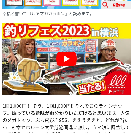
画像(6枚)
幸福と書いて『ルアマガガラポン』と読みます。
Play
1回1,000円！ そう、1回1,000円!! それでこのラインナッ
プ。
煽っている意味がお分かりいただけると思います。
人気
のメガドック、ぶっ飛び君95S、えええええと、どれが当た
っても幸せホルモン大量分泌間違い無し。ウマ娘に課金して