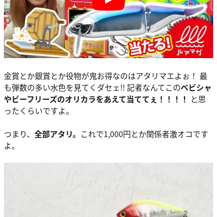
Play
金賞とか銀賞とか役物が鬼お得なのはアタリマエよぉ！ 最
も弾数の多い水色を見てくダセェ!! 記者なんてこの
ベビシャ
やビーフリーズのオリカラをあえて当ててぇ！！！！
と思
ったくらいですよ。
つまり、
全部アタリ。
これで1,000円とか関係者激オコです
よ。