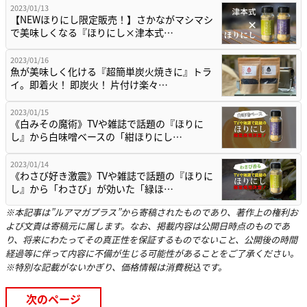
2023/01/13
【NEWほりにし限定販売！】さかながマシマシ
で美味しくなる『ほりにし×津本式…
2023/01/16
魚が美味しく化ける『超簡単炭火焼きに』トラ
イ。即着火！ 即炭火！ 片付け楽々…
2023/01/15
《白みその魔術》TVや雑誌で話題の『ほりに
し』から白味噌ベースの「紺ほりにし…
2023/01/14
《わさび好き激震》TVや雑誌で話題の『ほりに
し』から「わさび」が効いた「緑ほ…
※本記事は”ルアマガプラス”から寄稿されたものであり、著作上の権利お
よび文責は寄稿元に属します。なお、掲載内容は公開日時点のものであ
り、将来にわたってその真正性を保証するものでないこと、公開後の時間
経過等に伴って内容に不備が生じる可能性があることをご了承ください。
※特別な記載がないかぎり、価格情報は消費税込です。
次のページ