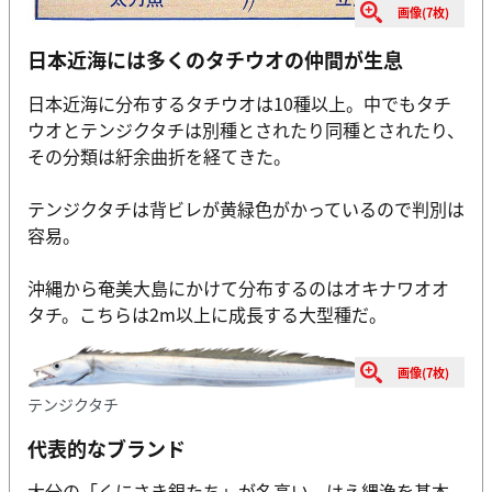
画像(7枚)
日本近海には多くのタチウオの仲間が生息
日本近海に分布するタチウオは10種以上。中でもタチ
ウオとテンジクタチは別種とされたり同種とされたり、
その分類は紆余曲折を経てきた。
テンジクタチは背ビレが黄緑色がかっているので判別は
容易。
沖縄から奄美大島にかけて分布するのはオキナワオオ
タチ。こちらは2m以上に成長する大型種だ。
画像(7枚)
テンジクタチ
代表的なブランド
大分の「くにさき銀たち」が名高い。はえ縄漁を基本