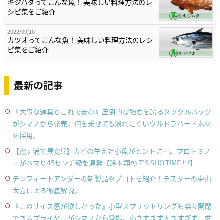
キジハタってこんな魚！ 美味しい料理方法のレ
シピ集をご紹介
2022/09/10
カツオってこんな魚！ 美味しい料理方法のレシ
ピ集をご紹介
最新の記事
『大事な道具もこれで安心』圧倒的な強度を誇るタックルバッグ
がシマノから発売。何を乗せても潰れにくいウルトラハード素材
を採用。
【霞ヶ浦で異変!?】カビの生えた小魚がヒントに…。プロトミノ
ーがハマり45センチ級を連発【鈴木翔のIT’S SHO TIME !!!】
テンフィートアンダーの新製品やプロトを紹介！テスターの中山
太喜による徹底解説。
『このサイズ感が欲しかった』小型スプリットリングも楽々開閉
できるプライヤーがシマノから登場。小さすぎず大きすぎず、求