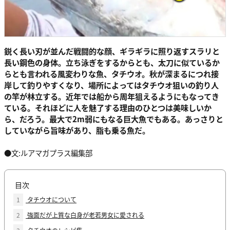
鋭く長い刃が並んだ戦闘的な顔、ギラギラに照り返すスラリと
長い鋼色の身体。立ち泳ぎをするからとも、太刀に似ているか
らとも言われる風変わりな魚、タチウオ。秋が深まるにつれ接
岸して釣りやすくなり、場所によってはタチウオ狙いの釣り人
の竿が林立する。近年では船から周年狙えるようにもなってき
ている。それほどに人を魅了する理由のひとつは美味しいか
ら、だろう。最大で2m弱にもなる巨大魚でもある。あっさりと
していながら旨味があり、脂も乗る魚だ。
●文:ルアマガプラス編集部
目次
1
タチウオについて
2
強面だが上質な白身が老若男女に愛される