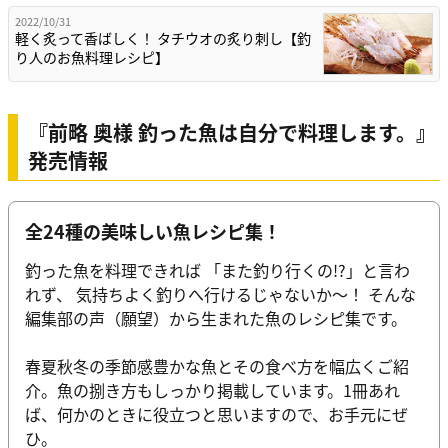
2022/10/31
軽く炙って香ばしく！ タチウオの炙り刺し【釣
り人のお魚料理レシピ】
『前略 奥様 釣った魚は自分で料理します。』
発売情報
全24種の美味しい魚レシピ集！
釣った魚を料理できれば 「また釣り行くの!?」と言わ
れず、 気持ちよく釣りへ行けるじゃないか～！ そんな
編集部の声（願望）から生まれた魚のレシピ集です。
春夏秋冬の季節感豊かな魚とその食べ方を幅広くご紹
介。魚の捌き方もしっかり掲載しています。1冊あれ
ば、何かのときに役立つと思いますので、お手元にぜ
ひ。