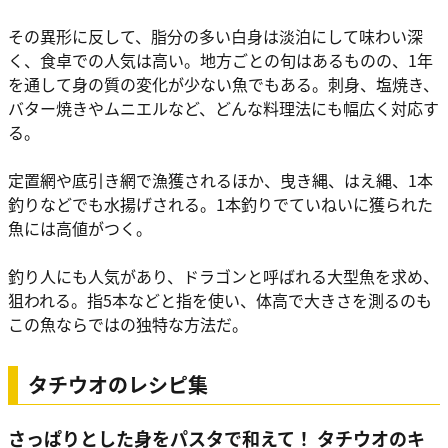
その異形に反して、脂分の多い白身は淡泊にして味わい深
く、食卓での人気は高い。地方ごとの旬はあるものの、1年
を通して身の質の変化が少ない魚でもある。刺身、塩焼き、
バター焼きやムニエルなど、どんな料理法にも幅広く対応す
る。
定置網や底引き網で漁獲されるほか、曳き縄、はえ縄、1本
釣りなどでも水揚げされる。1本釣りでていねいに獲られた
魚には高値がつく。
釣り人にも人気があり、ドラゴンと呼ばれる大型魚を求め、
狙われる。指5本などと指を使い、体高で大きさを測るのも
この魚ならではの独特な方法だ。
タチウオのレシピ集
さっぱりとした身をパスタで和えて！ タチウオのキ