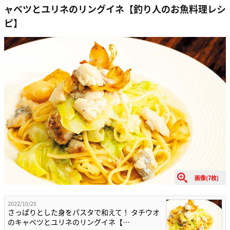
ャベツとユリネのリングイネ【釣り人のお魚料理レシ
ピ】
画像(7枚)
2022/10/25
さっぱりとした身をパスタで和えて！ タチウオ
のキャベツとユリネのリングイネ【…