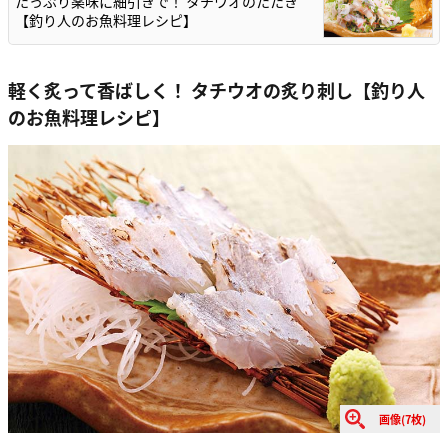
たっぷり薬味に細引きで！ タチウオのたたき
【釣り人のお魚料理レシピ】
軽く炙って香ばしく！ タチウオの炙り刺し【釣り人
のお魚料理レシピ】
画像(7枚)