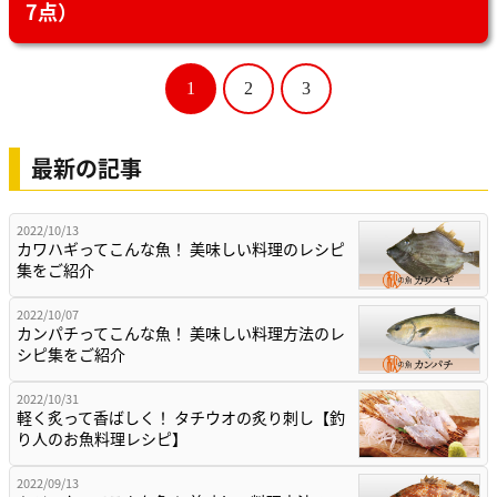
7点）
1
2
3
最新の記事
2022/10/13
カワハギってこんな魚！ 美味しい料理のレシピ
集をご紹介
2022/10/07
カンパチってこんな魚！ 美味しい料理方法のレ
シピ集をご紹介
2022/10/31
軽く炙って香ばしく！ タチウオの炙り刺し【釣
り人のお魚料理レシピ】
2022/09/13