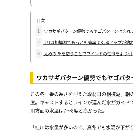
目次
1
ワカサギパターン優勢でもヤゴパターンは忘れ
2
1月は相模湖でもっとも効率よく50アップが釣
3
太めのPEを使うことでワインドの性能をより引
ワカサギパターン優勢でもヤゴパタ
この冬一番の寒さを迎えた取材日の相模湖。朝の
度。キャストするとラインが運んだ水がガイド
川方面の水温は7〜8度と高かった。
「桂川は水量が多いので、真冬でも水温が下が