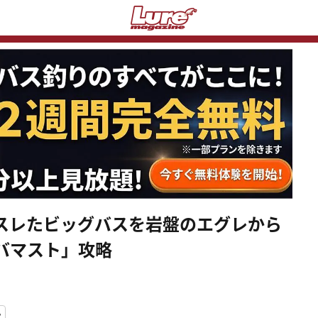
スレたビッグバスを岩盤のエグレから
バマスト」攻略
ン