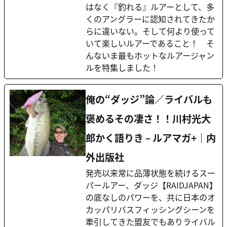
はなく『釣れる』ルアーとして、多
くのアングラーに認知されてきたか
らに違いない。そして何より使って
いて楽しいルアーであること！ そ
んないま最もホットなルアージャン
ルを特集しました！
俺の“ダッジ”論／ライバルも
褒めるその凄さ！！川村光大
郎かく語りき – ルアマガ+｜内
外出版社
発売以来常に品薄状態を続けるスー
パールアー、ダッジ【RAIDJAPAN】
の底なしのパワーを、共に日本のオ
カッパリバスフィッシングシーンを
牽引してきた盟友でもありライバル