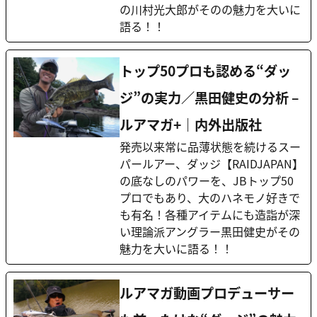
の川村光大郎がそのの魅力を大いに
語る！！
トップ50プロも認める“ダッ
ジ”の実力／黒田健史の分析 –
ルアマガ+｜内外出版社
発売以来常に品薄状態を続けるスー
パールアー、ダッジ【RAIDJAPAN】
の底なしのパワーを、JBトップ50
プロでもあり、大のハネモノ好きで
も有名！各種アイテムにも造詣が深
い理論派アングラー黒田健史がその
魅力を大いに語る！！
ルアマガ動画プロデューサー