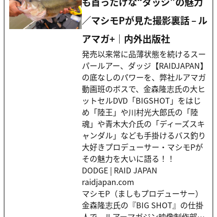
も首ったけな“ダッジ”の魅力
／マシモPが見た撮影裏話 – ル
アマガ+｜内外出版社
発売以来常に品薄状態を続けるスー
パールアー、ダッジ【RAIDJAPAN】
の底なしのパワーを、弊社ルアマガ
動画班のボスで、金森隆志氏の大ヒ
ットセルDVD「BIGSHOT」をはじ
め「陸王」や川村光大郎氏の「陸
魂」や青木大介氏の「ディーズスキ
ャンダル」なども手掛けるバス釣り
大好きプロデューサー・マシモPが
その魅力を大いに語る！！
DODGE | RAID JAPAN
raidjapan.com
マシモP（ましもプロデューサー）
金森隆志氏の『BIG SHOT』の仕掛
人で、ルアーマガジン映像制作部…