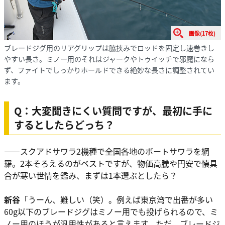
画像(17枚)
ブレードジグ用のリアグリップは脇挟みでロッドを固定し速巻きし
やすい長さ。ミノー用のそれはジャークやトゥイッチで邪魔になら
ず、ファイトでしっかりホールドできる絶妙な長さに調整されてい
ます。
Q：大変聞きにくい質問ですが、最初に手に
するとしたらどっち？
――スクアドサワラ2機種で全国各地のボートサワラを網
羅。2本そろえるのがベストですが、物価高騰や円安で懐具
合が寒い世情を鑑み、まずは1本選ぶとしたら？
新谷
「うーん、難しい（笑）。例えば東京湾で出番が多い
60g以下のブレードジグはミノー用でも投げられるので、ミ
ノー用のほうが汎用性があると言えます。ただ、ブレードジ