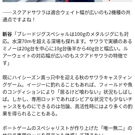
――スクアドサワラは適合ウェイト幅が広いのも2機種の共
通点ですよね！
新谷
「ブレードジグスペシャルは100gのメタルジグにも対
応。水深70mを超える深場も探れます。サワラで実績のある
ミノーは20g台を中心に10g台後半から40g台と幅広い。ル
アーウェイトの対応幅が広いのもスクアドサワラの特徴で
す」
既にハイシーズン真っ只中を迎える秋のサワラキャスティン
グゲーム。イージーに釣れることもあれば、フィールドや魚
のコンディションにより「居るけど喰わない」状況もしばし
ば。しかし、専用ロッドであればシビアな状況でも少ないチ
ャンスをものにできるのは勿論、高活性時にはより多くの釣
果を得られることもある。
ボートゲームのスペシャリストが作り上げた「唯一無二」の