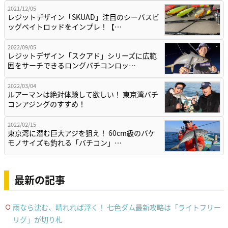
2021/12/05
レジットデザイン「SKUAD」注目のシーバスビ
ッグベイトロッドをインプレ！【…
2022/09/05
レジットデザイン「スクアド」シリーズに広範
囲をサーチできるロングバチコンロッ…
2022/03/04
ルアーマンは絶対体験して欲しい！ 東京湾バチ
コンアジングのすすめ！
2022/02/15
東京湾に潜む巨大アジを狙え！ 60cm級のバケ
モノサイズも釣れる「バチコン」…
最新の記事
雨なら沈む、晴れれば浮く！ 七色ダム最新攻略は「ライトフリー
リグ」が切り札