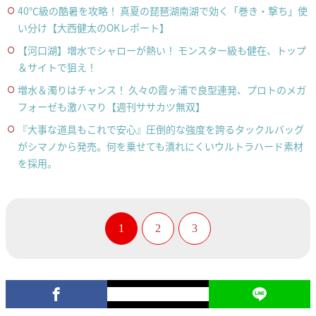
40℃級の酷暑を攻略！ 真夏の琵琶湖南湖で効く「巻き・撃ち」使
い分け【大西健太のOKレポート】
【河口湖】増水でシャローが熱い！ モンスター級も健在、トップ
＆サイトで狙え！
増水＆濁りはチャンス！ 久々の霞ヶ浦で良型連発、プロトのメガ
フォーゼも激ハマり【週刊ササカツ無双】
『大事な道具もこれで安心』圧倒的な強度を誇るタックルバッグ
がシマノから発売。何を乗せても潰れにくいウルトラハード素材
を採用。
1
2
3