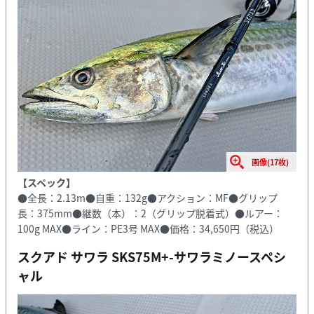
画像(17枚)
【スペック】
●全長：2.13m●自重：132g●アクション：MF●グリップ
長：375mm●継数（本）：2（グリップ脱着式）●ルアー：
100g MAX●ライン：PE3号 MAX●価格：34,650円（税込）
スクアド サワラ SKS75M+-サワラミノースペシ
ャル