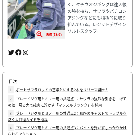
く、タチウオジギングは達人級
の腕を持ち、サワラやバチコン
アジングなどにも積極的に取り
組んでいる。レジットデザイン
ソルトスタッフ。
画像(17枚)
Twitter
Facebook
Instagram
目次
1
ボートサワラロッドの基準といえる2本をリリース開始！
2
ブレードジグ用とミノー用の共通点1：サワラの強烈な引きを曲げて
吸収、戻る力で確実に浮かす「マッスルブランク」を採用
3
ブレードジグ用とミノー用の共通点2：即座のキャストでトラブルを
防ぐ大口径ガイドを搭載
4
ブレードジグ用とミノー用の共通点3：バイトを弾かずしっかりかけ
られるアクション