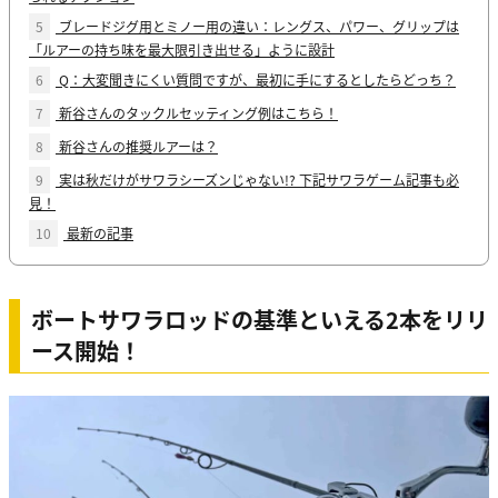
5
ブレードジグ用とミノー用の違い：レングス、パワー、グリップは
「ルアーの持ち味を最大限引き出せる」ように設計
6
Q：大変聞きにくい質問ですが、最初に手にするとしたらどっち？
7
新谷さんのタックルセッティング例はこちら！
8
新谷さんの推奨ルアーは？
9
実は秋だけがサワラシーズンじゃない!? 下記サワラゲーム記事も必
見！
10
最新の記事
ボートサワラロッドの基準といえる2本をリリ
ース開始！