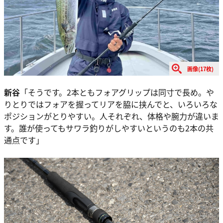
画像(17枚)
新谷
「そうです。2本ともフォアグリップは同寸で長め。や
りとりではフォアを握ってリアを脇に挟んでと、いろいろな
ポジションがとりやすい。人それぞれ、体格や腕力が違いま
す。誰が使ってもサワラ釣りがしやすいというのも2本の共
通点です」