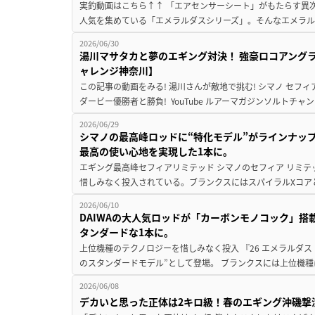
実釣動画はこちら↑↑ 「エアセンサーシート」がもたらす異次
人気を集めている「エメラルダスシリーズ」。そんなエメラル
2026/06/30
湯川マサタカと夢のエギング対決！ 強豪ロコアング
ャレンジ神奈川】
この記事の動画をみる! 湯川さんが敵地で挑む! シマノ セフィ
ダービー優勝者と勝負! YouTube ルアーマガジンソルトチャン
2026/06/29
シマノの最高峰ロッドに“特化モデル”がラインナップ
最高の使い心地を実現した1本に。
エギング最高峰セフィアリミテッド シマノのセフィア リミ
惜しみなく投入されている。ブランクスにはスパイラルXコアと
2026/06/10
DAIWAの大人気ロッドが「カーボンモノコック」
タンダードな1本に。
上位機種のテクノロジーを惜しみなく投入 『26 エメラルダス 
のスタンダードモデル”として登場。 ブランクスには上位機種
2026/06/08
デカいと思った正体は2キロ級！春のエギング沖磯撃