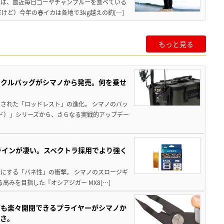
んは、最近毎日ゴーヤチャンプルーを食べている
けど）今年の春イカは各地で3kg越えの釣[…]
もっと見る
ックルバッグがシマノから発売。何を乗せ
された「ロッドレスト」の進化。 シマノのバッ
ド）」シリーズから、さらなる実戦的アップデー
ラインが凄い。スペクトラ採用でより強く
楽にする「バネ性」の衝撃。 シマノのスロージギ
高みを目指した『オシアジガー MX8[…]
グも楽々開閉できるプライヤーがシマノか
すさ。