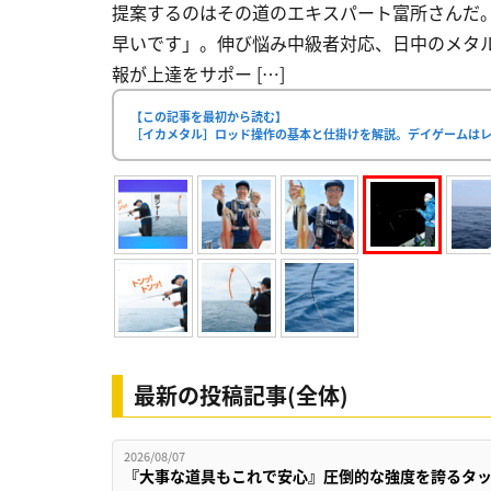
提案するのはその道のエキスパート富所さんだ
早いです」。伸び悩み中級者対応、日中のメタルス
報が上達をサポー […]
【この記事を最初から読む】
［イカメタル］ロッド操作の基本と仕掛けを解説。デイゲームは
最新の投稿記事(全体)
2026/08/07
『大事な道具もこれで安心』圧倒的な強度を誇るタ