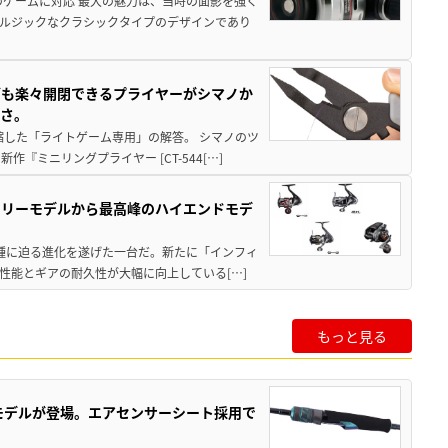
のゲームに対応 最大の魅力は、当時の面影を強く
ルジックなクラシックタイプのデザインであり
グも楽々開閉できるプライヤーがシマノか
すさ。
縮した「ライトゲーム専用」の解答。 シマノのツ
ミニリングプライヤー [CT-544[…]
トリーモデルから最高峰のハイエンドモデ
位機種に迫る進化を遂げた一台だ。新たに「インフィ
性能とギアの耐久性が大幅に向上している[…]
もっと見る
強モデルが登場。エアセンサーシート採用で