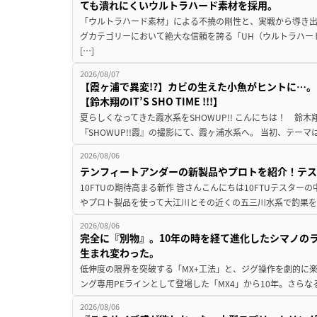
ても潰れにくいウルトラハード素材を採用。
「ウルトラハード素材」による不撓の剛性と、実戦から導き出
グカテゴリーにおいて絶大な信頼を誇る「UH（ウルトラハー
[…]
2026/08/07
【霞ヶ浦で異変!?】カビの生えた小魚がヒントに…。
【鈴木翔のIT’S SHO TIME !!!】
夏らしくなってきた霞水系をSHOWUP!! こんにちは！ 鈴木翔です。
『SHOWUP!!霞』の撮影にて、霞ヶ浦水系へ。 当初、テーマ
2026/08/06
テンフィートアンダーの新製品やプロトを紹介！テ
10FTUの期待高まる新作 皆さんこんにちは10FTUテスターの
やプロト製品を使って大江川とその近くの五三川水系で釣果を
2026/08/06
完全に『別物』。10年の時を経て進化したシマノの
生まれ変わった。
低伸度の限界を突破する「MX+工法」と、ジグ操作を劇的に
ング専用PEラインとして登場した「MX4」から10年。さらなる
2026/08/06