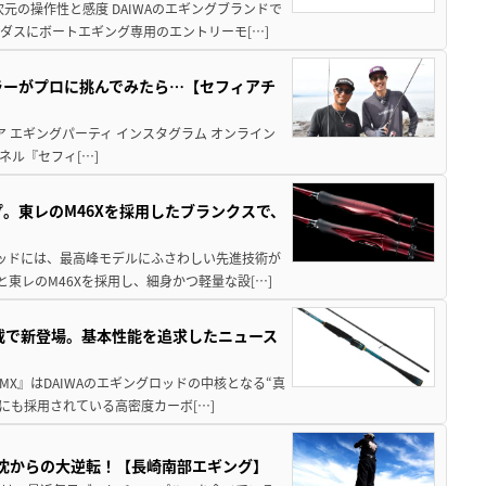
元の操作性と感度 DAIWAのエギングブランドで
ダスにボートエギング専用のエントリーモ[…]
ラーがプロに挑んでみたら…【セフィアチ
ア エギングパーティ インスタグラム オンライン
ネル『セフィ[…]
。東レのM46Xを採用したブランクスで、
テッドには、最高峰モデルにふさわしい先進技術が
東レのM46Xを採用し、細身かつ軽量な設[…]
搭載で新登場。基本性能を追求したニュース
MX』はDAIWAのエギングロッドの中核となる“真
にも採用されている高密度カーボ[…]
沈からの大逆転！【長崎南部エギング】