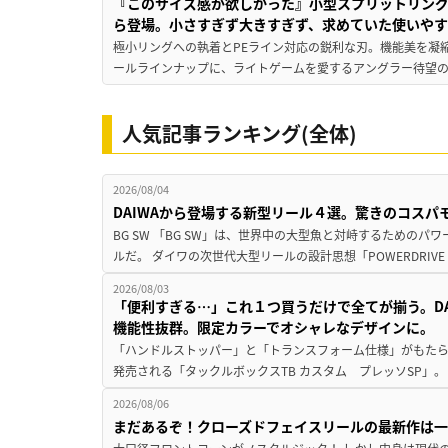
『このサイズ感が欲しかった』小型スプリットリン
ら登場。小さすぎず大きすぎず、求めていた使いや
極小リングへの執着とPEライン対応の鋭利な刃。機能美を凝
ールラインナップに、ライトゲームを愛するアングラー待望の新作『
人気記事ランキング(全体)
2026/08/04
DAIWAから登場する新型リール４選。驚きのコス
BG SW 「BG SW」は、世界中の大型魚と対峙するための
ルだ。 ダイワの次世代大型リールの設計思想「POWERDRIVE D
2026/08/03
「便利すぎる…」これ１つ買うだけで全てが揃う。D
機能性抜群。限定カラーでオシャレなデザインに。
「ハンドルストッパー」と「トランスフォーム仕様」がもたらす
発売される「タックルボックスTB カスタム プレッソSP」。
2026/08/06
まだあるぞ！クローズドフェイスリールの最新作は