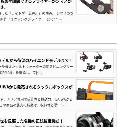
グも楽々開閉できるプライヤーがシマノか
すさ。
縮した「ライトゲーム専用」の解答。 シマノのツ
ミニリングプライヤー [CT-544[…]
パモデルから待望のハイエンドモデルまで！
パワーを備えたソルトウォーター専用スピニングリー
ESIGN」を継承し、フ[…]
AIWAから発売されるタックルボックスが
、エリア専用の操作性と機動力。 DAIWAから
この商品の最大の特徴は、収納性と堅牢[…]
一世を風靡した名機の正統後継機だ！