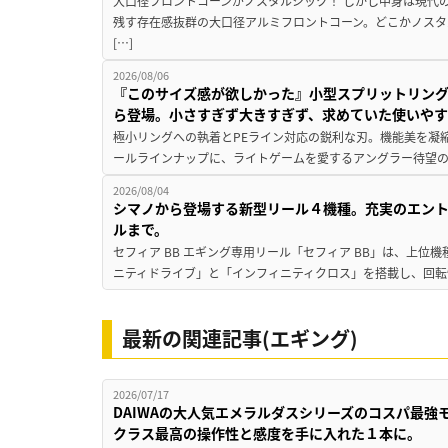
大口径フロントコーンがノスタルジック！ しかし中身は現代
残す存在感抜群の大口径アルミフロントコーン。どこかノスタ
[…]
2026/08/06
『このサイズ感が欲しかった』小型スプリットリン
ら登場。小さすぎず大きすぎず、求めていた使いや
極小リングへの執着とPEライン対応の鋭利な刃。機能美を凝
ールラインナップに、ライトゲームを愛するアングラー待望の新作『
2026/08/04
シマノから登場する新型リール４機種。充実のエン
ルまで。
セフィア BB エギング専用リール「セフィア BB」は、上
ニティドライブ」と「インフィニティクロス」を搭載し、回転
最新の関連記事(エギング)
2026/07/17
DAIWAの大人気エメラルダスシリーズのコスパ最
クラス最高の操作性と感度を手に入れた１本に。