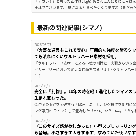
「デカい！」と思った正体は2kg級 皆さんこんにちはこんば
栗林でございます。 夏になると食べたくなりますね（まだ春だ
最新の関連記事(シマノ)
2026/08/07
『大事な道具もこれで安心』圧倒的な強度を誇るタ
ても潰れにくいウルトラハード素材を採用。
「ウルトラハード素材」による不撓の剛性と、実戦から導き出
グカテゴリーにおいて絶大な信頼を誇る「UH（ウルトラハー
[…]
2026/08/06
完全に『別物』。10年の時を経て進化したシマノの
生まれ変わった。
低伸度の限界を突破する「MX+工法」と、ジグ操作を劇的に
ング専用PEラインとして登場した「MX4」から10年。さらなる
2026/08/06
『このサイズ感が欲しかった』小型スプリットリン
ら登場。小さすぎず大きすぎず、求めていた使いや