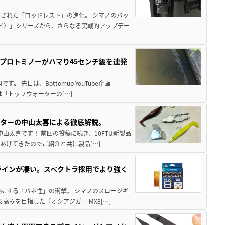
された「ロッドレスト」の進化。 シマノのバッ
ド）」シリーズから、さらなる実戦的アップデー
プロトミノーがハマり45センチ級を連発
 先日は、Bottomup YouTube企画
は「トップウォーターの[…]
スターの中山太喜による徹底解説。
中山太喜です！ 前回の投稿に続き、10FTU新製品
あげてきたのでご紹介と共に製品[…]
ラインが凄い。スペクトラ採用でより強く
楽にする「バネ性」の衝撃。 シマノのスロージギ
高みを目指した『オシアジガー MX8[…]