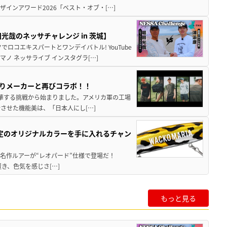
インアワード2026「ベスト・オブ・[…]
哉のネッサチャレンジ in 茨城】
ロコエキスパートとワンデイバトル! YouTube
ノ ネッサライブ インスタグラ[…]
釣りメーカーと再びコラボ！！
ョンへ昇華する挑戦から始まりました。アメリカ軍の工場
させた機能美は、「日本人にし[…]
限定のオリジナルカラーを手に入れるチャン
!? 名作ルアーが“レオパード”仕様で登場だ！
置き、色気を感じさ[…]
もっと見る