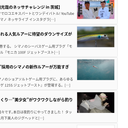
哉のネッサチャレンジ in 茨城】
ロコエキスパートとワンデイバトル! YouTube
ノ ネッサライブ インスタグラ[…]
される人気ルアーに待望のダウンサイズが
席巻する。 シマノのシーバスゲーム用プラグ「モ
モニカ 100F ジェットブースト[…]
造”採用のシマノの新作ルアーが万能すぎ
マノのショアソルトゲーム用プラグに、あらゆる
125S ジェットブースト』が登場する。[…]
くり…”美少女”がワクワクしながら釣り
々です｡本日は夜釣りにやってきました！ タッ
まずは月下美人のジグヘッドと[…]