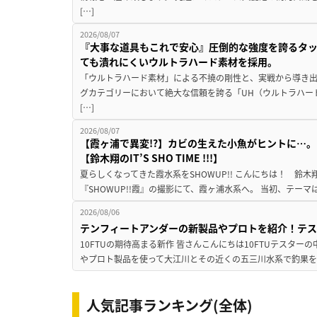
[…]
2026/08/07
『大事な道具もこれで安心』圧倒的な強度を誇るタ
ても潰れにくいウルトラハード素材を採用。
「ウルトラハード素材」による不撓の剛性と、実戦から導き出
グカテゴリーにおいて絶大な信頼を誇る「UH（ウルトラハー
[…]
2026/08/07
【霞ヶ浦で異変!?】カビの生えた小魚がヒントに…。
【鈴木翔のIT’S SHO TIME !!!】
夏らしくなってきた霞水系をSHOWUP!! こんにちは！ 鈴木翔です。
『SHOWUP!!霞』の撮影にて、霞ヶ浦水系へ。 当初、テーマ
2026/08/06
テンフィートアンダーの新製品やプロトを紹介！テ
10FTUの期待高まる新作 皆さんこんにちは10FTUテスターの
やプロト製品を使って大江川とその近くの五三川水系で釣果を
人気記事ランキング(全体)