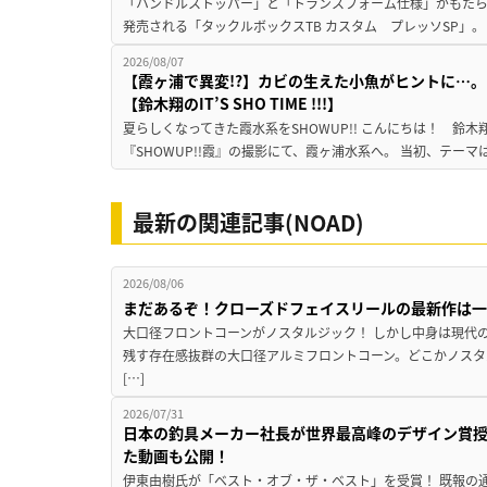
「ハンドルストッパー」と「トランスフォーム仕様」がもたらす
発売される「タックルボックスTB カスタム プレッソSP」。
2026/08/07
【霞ヶ浦で異変!?】カビの生えた小魚がヒントに…。
【鈴木翔のIT’S SHO TIME !!!】
夏らしくなってきた霞水系をSHOWUP!! こんにちは！ 鈴木翔です。
『SHOWUP!!霞』の撮影にて、霞ヶ浦水系へ。 当初、テーマ
最新の関連記事(NOAD)
2026/08/06
まだあるぞ！クローズドフェイスリールの最新作は
大口径フロントコーンがノスタルジック！ しかし中身は現代
残す存在感抜群の大口径アルミフロントコーン。どこかノスタ
[…]
2026/07/31
日本の釣具メーカー社長が世界最高峰のデザイン賞
た動画も公開！
伊東由樹氏が「ベスト・オブ・ザ・ベスト」を受賞！ 既報の通