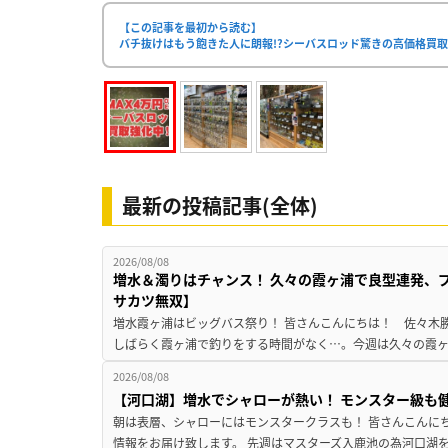
【この記事を最初から読む】
バチ抜けはもう飽きた人に朗報!?シーバスロッド驚きの高価格買取
最新の投稿記事(全体)
2026/08/08
増水＆濁りはチャンス！ 久々の霞ヶ浦で良型連発、
サカツ無双】
増水霞ヶ浦はビッグバス祭り！ 皆さんこんにちは！ 佐々木
しばらく霞ヶ浦で釣りをする時間がなく…。今週は久々の霞ヶ浦
2026/08/08
【河口湖】増水でシャローが熱い！ モンスター級も
朝は表層、シャローにはモンスタークラスも！ 皆さんこんに
情報をお届け致します。 先週はマスターズ入鹿池の為河口湖