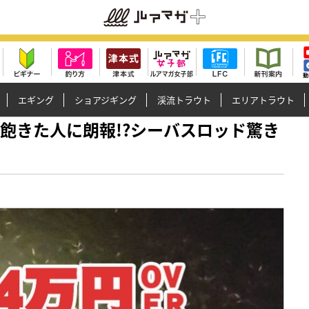
エギング
ショアジギング
渓流トラウト
エリアトラウト
はもう飽きた人に朗報!?シーバスロッド驚き