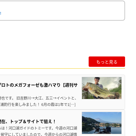
!
もっと見る
プロトのメガフォーゼも激ハマり【週刊サ
勝也です。 旧吉野川→大江、五三→イベントと、
釣行を楽しみました！ 6月の霞は1年で1[…]
健在、トップ＆サイトで狙え！
ちは！河口湖ガイドのトミーです。今週の河口湖
を留守にしていましたので、今週からの河口湖情