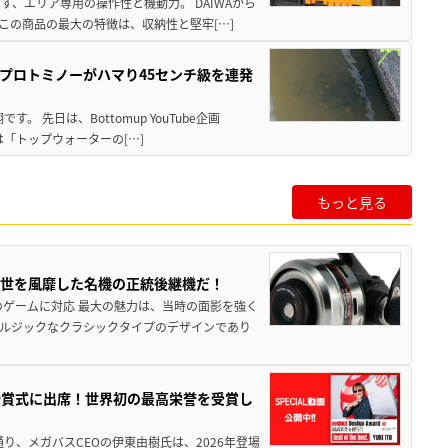
、エリア専用の操作性と機動力。 DAIWAから
この商品の最大の特徴は、収納性と堅牢[…]
プロトミノーがハマり45センチ級を連発
 先日は、Bottomup YouTube企画
は「トップウォーターの[…]
もっと見る
一世を風靡した名機の正統後継機だ！
のゲームに対応 最大の魅力は、当時の面影を強く
ルジックなクラシックタイプのデザインであり
授賞式に出席！世界初の最高栄誉を受賞し
り、メガバスCEOの伊東由樹氏は、2026年登場