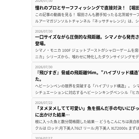
2026/07/30
憧れのプロとサーフフィッシングで直接対決！ 【堀田光
この記事の動画を見る！ 堀田さんも勝手知ったる北茨城サーフで
ルアーマガジンソルトチャンネル『ネッサチャレンジ』は、シマ
2026/07/30
一口サイズながら圧倒的な飛距離。シマノから発売
登場。
シマノ・モニカ 100F ジェットブーストがシャローゲームを
ニカ」シリーズから、喰わせに特化したダウンサイジングモデル『
2026/07/30
『飛びすぎ』脅威の飛距離96m。”ハイブリッド構
た。
ヘビーシンペンの限界を突破する「ハイブリッド構造」。 シ
シチュエーションに対応するヘビーシンキングペンシル『ヒカゲ 
2026/07/22
「ヌメヌメしてて可愛い」魚を掴んだ手の匂いにびっ
に出かけた結果…
根に入った魚と数分間格闘した結果… どうもこんにちは眞白桃
クルは ロッド:月下美人76LT リール:月下美人 XLT2000s 
2026/07/17