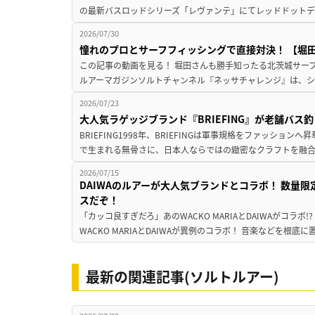
の最新バスロッドシリーズ「レヴァンテ」にてレッドドットデザ
2026/07/30
憧れのプロとサーフフィッシングで直接対決！ 【堀田光
この記事の動画を見る！ 堀田さんも勝手知ったる北茨城サーフで
ルアーマガジンソルトチャンネル『ネッサチャレンジ』は、シマ
2026/07/23
大人気ラゲッジブランド『BRIEFING』が老舗バス
BRIEFING1998年、BRIEFINGは軍事規格をファッシ
で生まれる無骨さに、日本人ならではの緻密なクラフトを融合
2026/07/15
DAIWAのルアーが大人気ブランドとコラボ！ 数量
スだぞ！
「カッコ良すぎだろ」あのWACKO MARIAとDAIWAがコラボ
WACKO MARIAとDAIWAが異例のコラボ！ 音楽などを根底に
最新の関連記事(ソルトルアー)