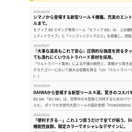
2026/08/04
シマノから登場する新型リール４機種。充実のエン
ルまで。
セフィア BB エギング専用リール「セフィア BB」は、上
ニティドライブ」と「インフィニティクロス」を搭載し、回転
2026/08/07
『大事な道具もこれで安心』圧倒的な強度を誇るタ
ても潰れにくいウルトラハード素材を採用。
「ウルトラハード素材」による不撓の剛性と、実戦から導き出
グカテゴリーにおいて絶大な信頼を誇る「UH（ウルトラハー
[…]
2026/08/04
DAIWAから登場する新型リール４選。驚きのコス
BG SW 「BG SW」は、世界中の大型魚と対峙するための
ルだ。 ダイワの次世代大型リールの設計思想「POWERDRIVE D
2026/08/03
「便利すぎる…」これ１つ買うだけで全てが揃う。D
機能性抜群。限定カラーでオシャレなデザインに。