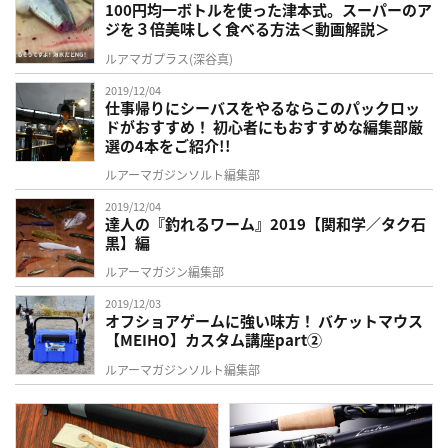
100円均一ボトルを使った津本式。スーパーのア
ジを３倍美味しく食べる方法＜動画解説＞
ルアマガプラス(深谷真)
2019/12/04
仕事帰りにシーバスをやるならこのパックロッ
ドがおすすめ！ 初心者にもおすすめな編集部厳
選の4本をご紹介!!
ルアーマガジンソルト編集部
2019/12/04
達人の『釣れるワーム』2019【関和学／タク石
黒】編
ルアーマガジン編集部
2019/12/03
オフショアゲームに強い味方！ バケットマウス
【MEIHO】カスタム講座part②
ルアーマガジンソルト編集部