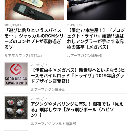
2019/12/03
2019/12/03
「遊びに釣りというスパイス
【限定77本生産！】『プロジ
を….」ジャッカルのRGMシリ
ェクト・ライハ』始動!! 選ば
ーズのコンセプトが素敵過ぎ
れしアングラーが手にする究
るゾ
極の銘竿【メガバス】
ルアマガプラス(深谷真)
ルアーマガジン編集部
2019/12/02
【伊東由樹×メガバス】新世界へといざなう3ピ
ースモバイルロッド『トライザ』2019年度グッ
ドデザイン賞受賞!!
ルアーマガジン編集部
2019/12/02
アジングやメバリングに有効！ 闇夜でも「見え
る」飛ばしウキ【かっ飛びボール（ハピソ
ン）】
ルアーマガジンソルト編集部