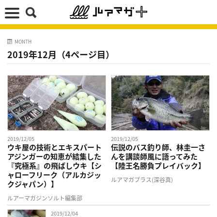
MONTH
2019年12月（4ページ目）
2019/12/05
2019/12/05
ウキ屋の技術とエキスパート
伝説のバス釣り師、林圭一さ
アジンガーの知恵が結集した
んを講談師風に語ってみた
『究極系』の飛ばしウキ【シ
【陸王名勝負プレイバック】
ャローフリーク（アルカジッ
ルアマガプラス(深谷真)
クジャパン）】
ルアーマガジンソルト編集部
2019/12/04