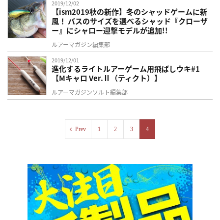
2019/12/02
【ism2019秋の新作】冬のシャッドゲームに新
風！ バスのサイズを選べるシャッド『クローザ
ー』にシャロー迎撃モデルが追加!!
ルアーマガジン編集部
2019/12/01
進化するライトルアーゲーム用飛ばしウキ#1
【Mキャロ Ver.Ⅱ（ティクト）】
ルアーマガジンソルト編集部
Prev
1
2
3
4