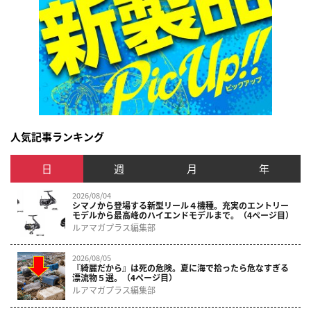
人気記事ランキング
日
週
月
年
2026/08/04
シマノから登場する新型リール４機種。充実のエントリー
モデルから最高峰のハイエンドモデルまで。（4ページ目）
ルアマガプラス編集部
2026/08/05
『綺麗だから』は死の危険。夏に海で拾ったら危なすぎる
漂流物５選。（4ページ目）
ルアマガプラス編集部