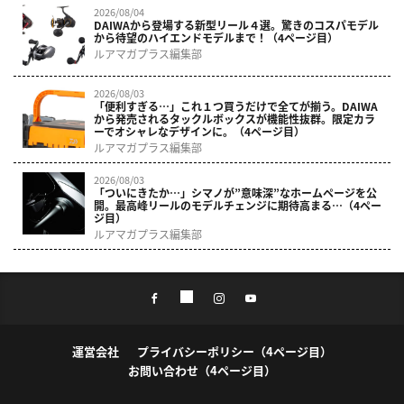
2026/08/04
DAIWAから登場する新型リール４選。驚きのコスパモデル
から待望のハイエンドモデルまで！（4ページ目）
ルアマガプラス編集部
2026/08/03
「便利すぎる…」これ１つ買うだけで全てが揃う。DAIWA
から発売されるタックルボックスが機能性抜群。限定カラ
ーでオシャレなデザインに。（4ページ目）
ルアマガプラス編集部
2026/08/03
「ついにきたか…」シマノが”意味深”なホームページを公
開。最高峰リールのモデルチェンジに期待高まる…（4ペー
ジ目）
ルアマガプラス編集部
運営会社
プライバシーポリシー（4ページ目）
お問い合わせ（4ページ目）