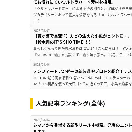
ても潰れにくいウルトラハード素材を採用。
「ウルトラハード素材」による不撓の剛性と、実戦から導き出
グカテゴリーにおいて絶大な信頼を誇る「UH（ウルトラハー
[…]
2026/08/07
【霞ヶ浦で異変!?】カビの生えた小魚がヒントに…。
【鈴木翔のIT’S SHO TIME !!!】
夏らしくなってきた霞水系をSHOWUP!! こんにちは！ 鈴木翔です。
『SHOWUP!!霞』の撮影にて、霞ヶ浦水系へ。 当初、テーマ
2026/08/06
テンフィートアンダーの新製品やプロトを紹介！テ
10FTUの期待高まる新作 皆さんこんにちは10FTUテスターの
やプロト製品を使って大江川とその近くの五三川水系で釣果を
人気記事ランキング(全体)
2026/08/04
シマノから登場する新型リール４機種。充実のエン
ルまで。