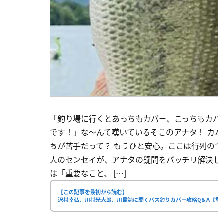
「釣り場に行くとあっちもカバー、こっちもカ
です！」な～んて嘆いているそこのアナタ！ カ
ちが苦手だって？ もうひと安心。ここは行列の
人のセンセイが、アナタの疑問をバッチリ解決
は「重要なこと、 […]
【この記事を最初から読む】
沢村幸弘、川村光大郎、川島勉に聞くバス釣りカバー攻略Q＆A【