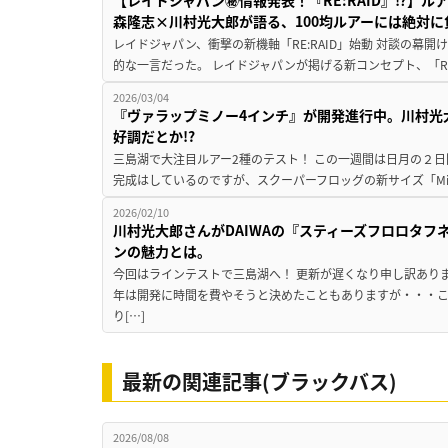
【レイドジャパン㊙情報発表！『RE:RAID』⁉】
森隆志×川村光大郎が語る、100均ルアーには絶対に
レイドジャパン、衝撃の新機軸「RE:RAID」始動 対談の幕
的な一言だった。 レイドジャパンが掲げる新コンセプト、「RE:
2026/03/04
『ヴァラップミノー4インチ』が開発進行中。川村光
好調だとか!?
三島湖で大注目ルアー2種のテスト！ この一週間は日月の２日
完成はしているのですが、スクーパーフロッグの新サイズ「Mi
2026/02/10
川村光大郎さんがDAIWAの『スティーズフロロタフ
ンの魅力とは。
今回はラインテストで三島湖へ！ 更新が遅くなり申し訳あり
年は開発に時間を費やそうと決めたこともありますが・・・
り[…]
最新の関連記事(ブラックバス)
2026/08/08