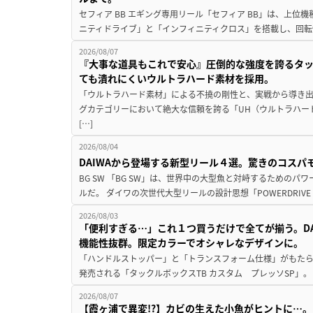
セフィア BB エギング専用リール「セフィア BB」は、上
ニティドライブ」と「インフィニティクロス」を搭載し、回転
2026/08/07
『大事な道具もこれで安心』圧倒的な強度を誇るタ
ても潰れにくいウルトラハード素材を採用。
「ウルトラハード素材」による不撓の剛性と、実戦から導き出
グカテゴリーにおいて絶大な信頼を誇る「UH（ウルトラハー
[…]
2026/08/04
DAIWAから登場する新型リール４選。驚きのコス
BG SW 「BG SW」は、世界中の大型魚と対峙するための
ルだ。 ダイワの次世代大型リールの設計思想「POWERDRIVE D
2026/08/03
「便利すぎる…」これ１つ買うだけで全てが揃う。D
機能性抜群。限定カラーでオシャレなデザインに。
「ハンドルストッパー」と「トランスフォーム仕様」がもたらす
発売される「タックルボックスTB カスタム プレッソSP」。
2026/08/07
【霞ヶ浦で異変!?】カビの生えた小魚がヒントに…。