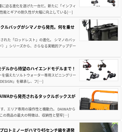
位機種に迫る進化を遂げた一台だ。新たに「インフィ
性能とギアの耐久性が大幅に向上している[…]
ックルバッグがシマノから発売。何を乗せ
された「ロッドレスト」の進化。 シマノのバッ
ド）」シリーズから、さらなる実戦的アップデー
パモデルから待望のハイエンドモデルまで！
パワーを備えたソルトウォーター専用スピニングリー
ESIGN」を継承し、フ[…]
AIWAから発売されるタックルボックスが
、エリア専用の操作性と機動力。 DAIWAから
この商品の最大の特徴は、収納性と堅牢[…]
プロトミノーがハマり45センチ級を連発