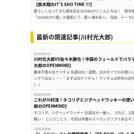
【鈴木翔のIT’S SHO TIME !!!】
夏らしくなってきた霞水系をSHOWUP!! こんにちは！ 鈴木翔です。
『SHOWUP!!霞』の撮影にて、霞ヶ浦水系へ。 当初、テーマ
最新の関連記事(川村光大郎)
2026/05/13
川村光大郎VS佐々木勝也！中国のフィールドでバラ
大郎のOPENMIND】
難攻不落の白ケツギョ 先週は丸一週間、広州ダイワのお誘い
ングではなく・・・まずは白ケツギョ！ ケツギョは昨年の訪
[…]
2026/04/09
これが川村流！ネコリグとジグヘッドワッキーの使
郎のOPENMIND】
ネコリグ、ジグヘッドワッキー 先週は大一番へ。 されど、
無い！ ということで、今回は早春のストロングリグであるネコ
2026/04/06