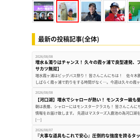
最新の投稿記事(全体)
2026/08/08
増水＆濁りはチャンス！ 久々の霞ヶ浦で良型連発、
サカツ無双】
増水霞ヶ浦はビッグバス祭り！ 皆さんこんにちは！ 佐々木
しばらく霞ヶ浦で釣りをする時間がなく…。今週は久々の霞ヶ浦
2026/08/08
【河口湖】増水でシャローが熱い！ モンスター級も
朝は表層、シャローにはモンスタークラスも！ 皆さんこんに
情報をお届け致します。 先週はマスターズ入鹿池の為河口湖
[…]
2026/08/07
『大事な道具もこれで安心』圧倒的な強度を誇るタ