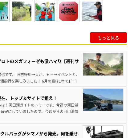
もっと見る
プロトのメガフォーゼも激ハマり【週刊サ
勝也です。 旧吉野川→大江、五三→イベントと、
釣行を楽しみました！ 6月の霞は1年で1[…]
健在、トップ＆サイトで狙え！
ちは！河口湖ガイドのトミーです。今週の河口湖
を留守にしていましたので、今週からの河口湖情
ックルバッグがシマノから発売。何を乗せ