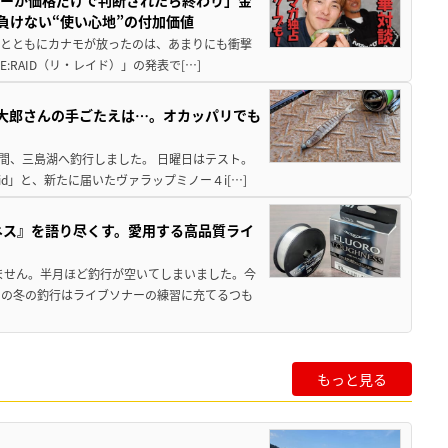
ルアーが価格だけで判断されたら終わり」金
負けない“使い心地”の付加価値
開けとともにカナモが放ったのは、あまりにも衝撃
RAID（リ・レイド）」の発表で[…]
大郎さんの手ごたえは…。オカッパリでも
間、三島湖へ釣行しました。 日曜日はテスト。
d」と、新たに届いたヴァラップミノー４i[…]
ネス』を語り尽くす。愛用する高品質ライ
ません。半月ほど釣行が空いてしまいました。今
この冬の釣行はライブソナーの練習に充てるつも
もっと見る