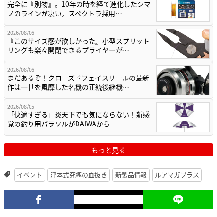
完全に『別物』。10年の時を経て進化したシマ
ノのラインが凄い。スペクトラ採用…
2026/08/06
『このサイズ感が欲しかった』小型スプリット
リングも楽々開閉できるプライヤーが…
2026/08/06
まだあるぞ！クローズドフェイスリールの最新
作は一世を風靡した名機の正統後継機…
2026/08/05
「快適すぎる」炎天下でも気にならない！新感
覚の釣り用パラソルがDAIWAから…
もっと見る
イベント
津本式究極の血抜き
新製品情報
ルアマガプラス