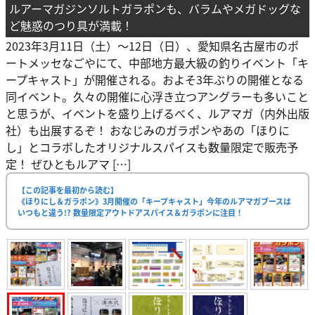
ルアーマガジンソルトガラポンも、バラムやメガドッグな
ど魅惑のつり具が満載！
2023年3月11日（土）〜12日（日）、愛知県名古屋市のポ
ートメッセなごやにて、中部地方最大級の釣りイベント「キ
ープキャスト」が開催される。およそ3年ぶりの開催となる
同イベント。久々の開催に心浮き立つアングラーも多いこと
と思うが、イベントを盛り上げるべく、ルアマガ（内外出版
社）も出展するぞ！ おなじみのガラポンやあの「ほりに
し」とコラボしたオリジナルスパイスも数量限定で販売予
定！ ぜひともルアマ […]
【この記事を最初から読む】
《ほりにし＆ガラポン》3月開催の「キープキャスト」今年のルアマガブースは
いつもと違う!? 数量限定アウトドアスパイス＆ガラポンに注目！