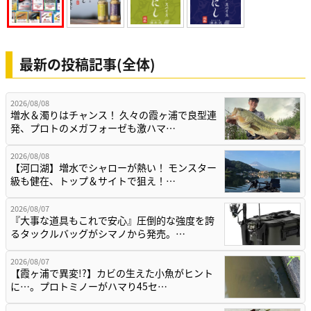
最新の投稿記事(全体)
2026/08/08
増水＆濁りはチャンス！ 久々の霞ヶ浦で良型連
発、プロトのメガフォーゼも激ハマ…
2026/08/08
【河口湖】増水でシャローが熱い！ モンスター
級も健在、トップ＆サイトで狙え！…
2026/08/07
『大事な道具もこれで安心』圧倒的な強度を誇
るタックルバッグがシマノから発売。…
2026/08/07
【霞ヶ浦で異変!?】カビの生えた小魚がヒント
に…。プロトミノーがハマり45セ…