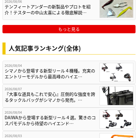
2026/08/06
テンフィートアンダーの新製品やプロトを紹
介！テスターの中山太喜による徹底解説…
もっと見る
人気記事ランキング(全体)
2026/08/04
シマノから登場する新型リール４機種。充実の
エントリーモデルから最高峰のハイエ…
2026/08/07
『大事な道具もこれで安心』圧倒的な強度を誇
るタックルバッグがシマノから発売。…
2026/08/04
DAIWAから登場する新型リール４選。驚きのコ
スパモデルから待望のハイエンド…
2026/08/03