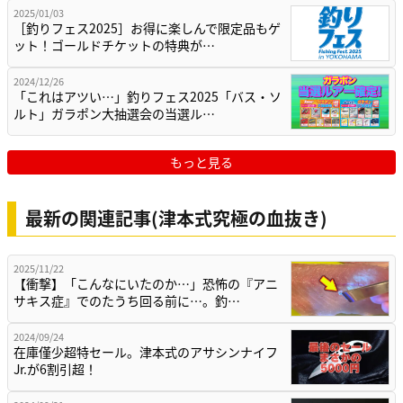
2025/01/03
［釣りフェス2025］お得に楽しんで限定品もゲ
ット！ゴールドチケットの特典が…
2024/12/26
「これはアツい…」釣りフェス2025「バス・ソ
ルト」ガラポン大抽選会の当選ル…
もっと見る
最新の関連記事(津本式究極の血抜き)
2025/11/22
【衝撃】「こんなにいたのか…」恐怖の『アニ
サキス症』でのたうち回る前に…。釣…
2024/09/24
在庫僅少超特セール。津本式のアサシンナイフ
Jr.が6割引超！