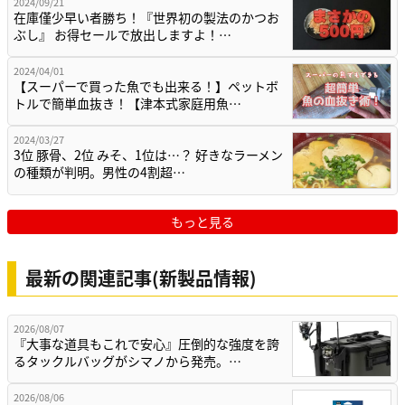
2024/09/21
在庫僅少早い者勝ち！『世界初の製法のかつお
ぶし』 お得セールで放出しますよ！…
2024/04/01
【スーパーで買った魚でも出来る！】ペットボ
トルで簡単血抜き！【津本式家庭用魚…
2024/03/27
3位 豚骨、2位 みそ、1位は…？ 好きなラーメン
の種類が判明。男性の4割超…
もっと見る
最新の関連記事(新製品情報)
2026/08/07
『大事な道具もこれで安心』圧倒的な強度を誇
るタックルバッグがシマノから発売。…
2026/08/06