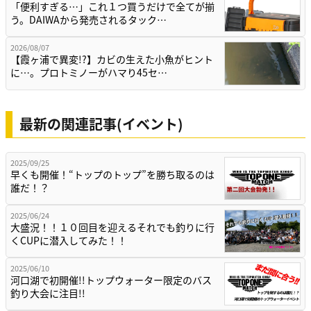
「便利すぎる…」これ１つ買うだけで全てが揃
う。DAIWAから発売されるタック…
2026/08/07
【霞ヶ浦で異変!?】カビの生えた小魚がヒント
に…。プロトミノーがハマり45セ…
最新の関連記事(イベント)
2025/09/25
早くも開催！“トップのトップ”を勝ち取るのは
誰だ！？
2025/06/24
大盛況！！１０回目を迎えるそれでも釣りに行
くCUPに潜入してみた！！
2025/06/10
河口湖で初開催!!トップウォーター限定のバス
釣り大会に注目!!