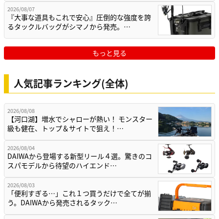
2026/08/07
『大事な道具もこれで安心』圧倒的な強度を誇
るタックルバッグがシマノから発売。…
もっと見る
人気記事ランキング(全体)
2026/08/08
【河口湖】増水でシャローが熱い！ モンスター
級も健在、トップ＆サイトで狙え！…
2026/08/04
DAIWAから登場する新型リール４選。驚きのコ
スパモデルから待望のハイエンド…
2026/08/03
「便利すぎる…」これ１つ買うだけで全てが揃
う。DAIWAから発売されるタック…