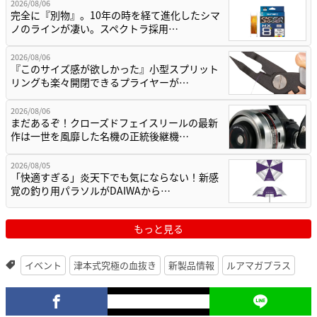
2026/08/06
完全に『別物』。10年の時を経て進化したシマ
ノのラインが凄い。スペクトラ採用…
2026/08/06
『このサイズ感が欲しかった』小型スプリット
リングも楽々開閉できるプライヤーが…
2026/08/06
まだあるぞ！クローズドフェイスリールの最新
作は一世を風靡した名機の正統後継機…
2026/08/05
「快適すぎる」炎天下でも気にならない！新感
覚の釣り用パラソルがDAIWAから…
もっと見る
イベント
津本式究極の血抜き
新製品情報
ルアマガプラス