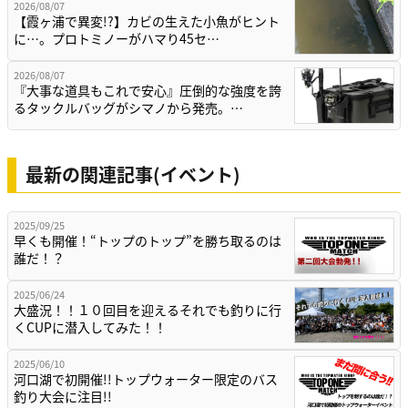
2026/08/07
【霞ヶ浦で異変!?】カビの生えた小魚がヒント
に…。プロトミノーがハマり45セ…
2026/08/07
『大事な道具もこれで安心』圧倒的な強度を誇
るタックルバッグがシマノから発売。…
最新の関連記事(イベント)
2025/09/25
早くも開催！“トップのトップ”を勝ち取るのは
誰だ！？
2025/06/24
大盛況！！１０回目を迎えるそれでも釣りに行
くCUPに潜入してみた！！
2025/06/10
河口湖で初開催!!トップウォーター限定のバス
釣り大会に注目!!