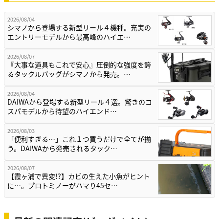
2026/08/04
シマノから登場する新型リール４機種。充実の
エントリーモデルから最高峰のハイエ…
2026/08/07
『大事な道具もこれで安心』圧倒的な強度を誇
るタックルバッグがシマノから発売。…
2026/08/04
DAIWAから登場する新型リール４選。驚きのコ
スパモデルから待望のハイエンド…
2026/08/03
「便利すぎる…」これ１つ買うだけで全てが揃
う。DAIWAから発売されるタック…
2026/08/07
【霞ヶ浦で異変!?】カビの生えた小魚がヒント
に…。プロトミノーがハマり45セ…