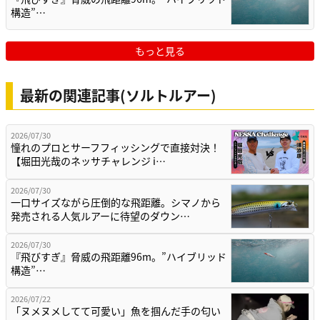
構造”…
もっと見る
最新の関連記事(ソルトルアー)
2026/07/30
憧れのプロとサーフフィッシングで直接対決！
【堀田光哉のネッサチャレンジ i…
2026/07/30
一口サイズながら圧倒的な飛距離。シマノから
発売される人気ルアーに待望のダウン…
2026/07/30
『飛びすぎ』脅威の飛距離96m。”ハイブリッド
構造”…
2026/07/22
「ヌメヌメしてて可愛い」魚を掴んだ手の匂い