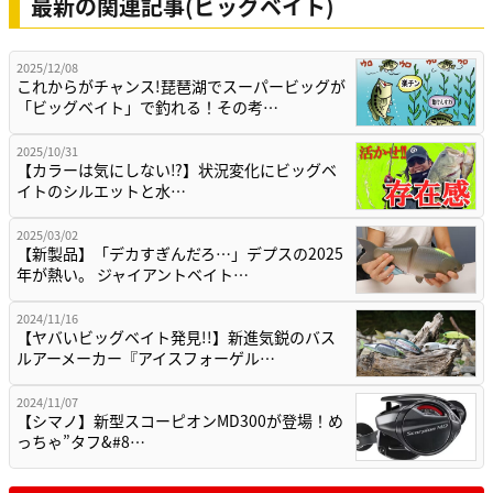
最新の関連記事(ビッグベイト)
2025/12/08
これからがチャンス!琵琶湖でスーパービッグが
「ビッグベイト」で釣れる！その考…
2025/10/31
【カラーは気にしない⁉】状況変化にビッグベ
イトのシルエットと水…
2025/03/02
【新製品】「デカすぎんだろ…」デプスの2025
年が熱い。 ジャイアントベイト…
2024/11/16
【ヤバいビッグベイト発見!!】新進気鋭のバス
ルアーメーカー『アイスフォーゲル…
2024/11/07
【シマノ】新型スコーピオンMD300が登場！め
っちゃ”タフ&#8…