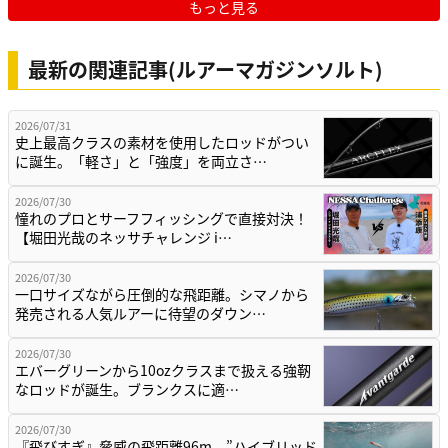
もっと見る
最新の関連記事(ルアーマガジンソルト)
2026/07/31
史上最高クラスの素材を使用したロッドがつい
に誕生。「軽さ」と「強度」を両立さ…
2026/07/30
憧れのプロとサーフフィッシングで直接対決！
【堀田光哉のネッサチャレンジ i…
2026/07/30
一口サイズながら圧倒的な飛距離。シマノから
発売される人気ルアーに待望のダウン…
2026/07/30
エバーグリーンから10ozクラスまで扱える強靭
なロッドが誕生。ブランクスに適…
2026/07/30
『飛びすぎ』脅威の飛距離96m。”ハイブリッド