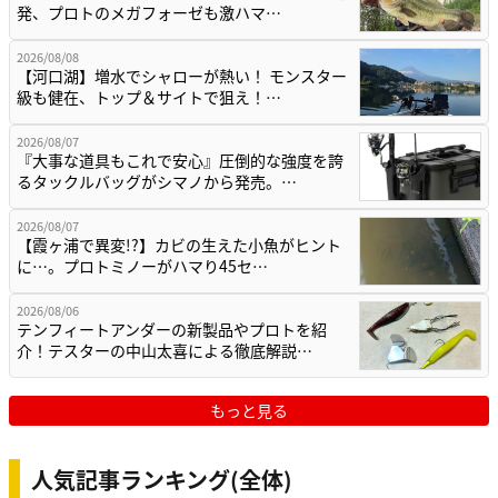
発、プロトのメガフォーゼも激ハマ…
2026/08/08
【河口湖】増水でシャローが熱い！ モンスター
級も健在、トップ＆サイトで狙え！…
2026/08/07
『大事な道具もこれで安心』圧倒的な強度を誇
るタックルバッグがシマノから発売。…
2026/08/07
【霞ヶ浦で異変!?】カビの生えた小魚がヒント
に…。プロトミノーがハマり45セ…
2026/08/06
テンフィートアンダーの新製品やプロトを紹
介！テスターの中山太喜による徹底解説…
もっと見る
人気記事ランキング(全体)