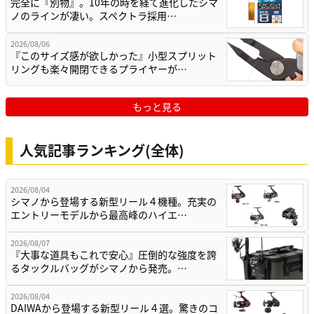
完全に『別物』。10年の時を経て進化したシマ
ノのラインが凄い。スペクトラ採用…
2026/08/06
『このサイズ感が欲しかった』小型スプリット
リングも楽々開閉できるプライヤーが…
もっと見る
人気記事ランキング(全体)
2026/08/04
シマノから登場する新型リール４機種。充実の
エントリーモデルから最高峰のハイエ…
2026/08/07
『大事な道具もこれで安心』圧倒的な強度を誇
るタックルバッグがシマノから発売。…
2026/08/04
DAIWAから登場する新型リール４選。驚きのコ