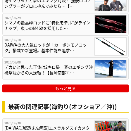
湯川マサタカと夢のエギング対決！ 強豪ロコア
ングラーがプロに挑んでみたら…【…
2026/06/29
シマノの最高峰ロッドに“特化モデル”がライン
ナップ。東レのM46Xを採用した…
2026/06/10
DAIWAの大人気ロッドが「カーボンモノコッ
ク」搭載で新登場。基本性能を追求…
2026/06/08
デカいと思った正体は2キロ級！春のエギング沖
磯撃沈からの大逆転！【長崎南部エ…
もっと見る
最新の関連記事(海釣り(オフショア／沖))
2026/06/30
[DAIWA岩城透さん解説]エメラルダスイカメタ