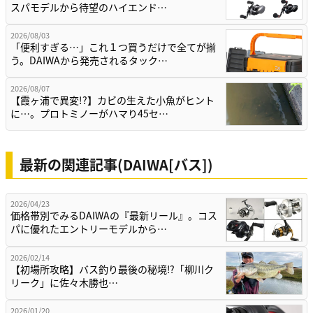
スパモデルから待望のハイエンド…
2026/08/03
「便利すぎる…」これ１つ買うだけで全てが揃
う。DAIWAから発売されるタック…
2026/08/07
【霞ヶ浦で異変!?】カビの生えた小魚がヒント
に…。プロトミノーがハマり45セ…
最新の関連記事(DAIWA[バス])
2026/04/23
価格帯別でみるDAIWAの『最新リール』。コス
パに優れたエントリーモデルから…
2026/02/14
【初場所攻略】バス釣り最後の秘境⁉「柳川ク
リーク」に佐々木勝也…
2026/01/20