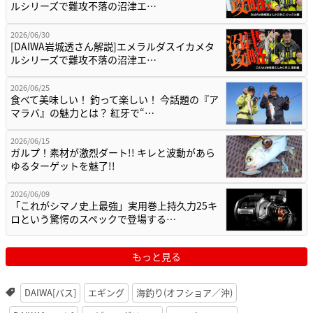
ルシリーズで難攻不落の沼津エ…
2026/06/30
[DAIWA岩城透さん解説]エメラルダスイカメタ
ルシリーズで難攻不落の沼津エ…
2026/06/25
食べて美味しい！ 釣って楽しい！ 今話題の『ア
マラバ』の魅力とは？ 紅牙で“…
2026/06/15
ガルプ！素材が激烈ダート!! キレと波動があら
ゆるターゲットを魅了!!
2026/06/09
「これがシマノ史上最強」実用巻上持久力25キ
ロという驚愕のスペックで登場する…
もっと見る
DAIWA[バス]
エギング
海釣り(オフショア／沖)