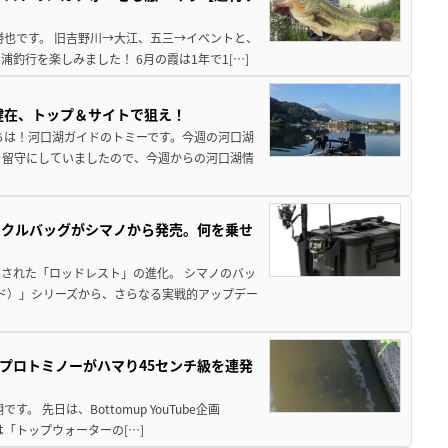
勝也です。 旧吉野川→大江、五三→イベントと、
釣行を楽しみました！ 6月の霞は1年で1[…]
健在、トップ＆サイトで狙え！
ちは！河口湖ガイドのトミーです。今週の河口湖
を留守にしていましたので、今週からの河口湖情
ックルバッグがシマノから発売。何を乗せ
された「ロッドレスト」の進化。 シマノのバッ
ド）」シリーズから、さらなる実戦的アップデー
プロトミノーがハマり45センチ級を連発
 先日は、Bottomup YouTube企画
は「トップウォーターの[…]