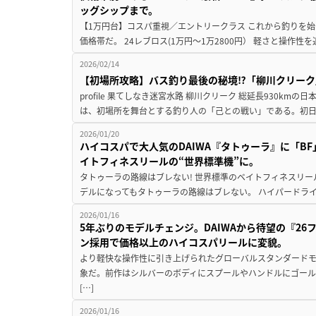
ッグシップまで。
【1万円台】コスパ重視／エントリークラス これから釣りを
価格帯だ。 24レブロス(1万円～1万2800円） 軽さと操作性
2026/02/14
【初場所攻略】バス釣り最後の秘境⁉「柳川クリーク
profile 果てしなき迷宮水路 柳川クリーク 総延長930kmの
は、初場所を舞台とする釣り人の「己との戦い」である。初日
2026/01/20
ハイコスパで大人気のDAIWA『タトゥーラ』に「BF」
イトフィネスリールの“世界標準機”に。
タトゥーラの路線はブレない! 世界標準のベイトフィネスリール
デルになってもタトゥーラの路線はブレない。 ハイパードライ
2026/01/16
5年ぶりのモデルチェンジ。DAIWAから待望の『2
ン採用で価格以上のハイコスパリールに変貌。
より軽快な操作性に引き上げられたグローバルスタンダードモ
象だ。前作はシルバーのボディにスプールやハンドルにゴー
[…]
2026/01/16