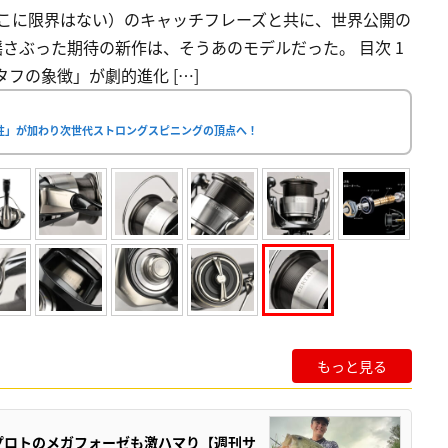
くあれ、そこに限界はない）のキャッチフレーズと共に、世界公開の
揺さぶった期待の新作は、そうあのモデルだった。 目次 1
「タフの象徴」が劇的進化 […]
作性」が加わり次世代ストロングスピニングの頂点へ！
もっと見る
プロトのメガフォーゼも激ハマり【週刊サ