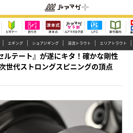
エギング
ショアジギング
渓流トラウト
エリアトラウト
WA『24セルテート』が遂にキタ！確かな剛性
次世代ストロングスピニングの頂点