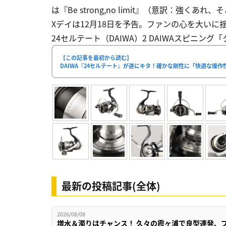
は『Be strong,no limit』（意訳：強
Xデイは12月18日を予告。ファンの心を大いに
24セルテート（DAIWA）2 DAIWAスピニング
【この記事を最初から読む】
DAIWA『24セルテート』が遂にキタ！確かな剛性に「快適な操
最新の投稿記事(全体)
2026/08/08
増水＆濁りはチャンス！ 久々の霞ヶ浦で良型連発、