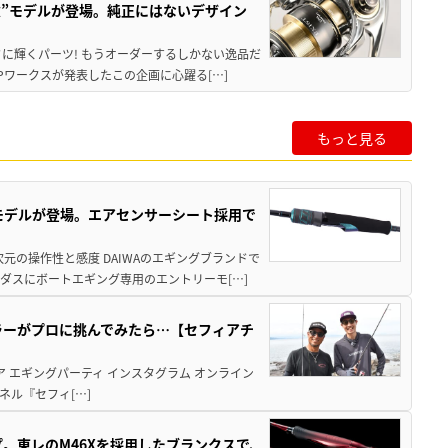
記念”モデルが登場。純正にはないデザイン
に輝くパーツ! もうオーダーするしかない逸品だ
Pワークスが発表したこの企画に心躍る[…]
もっと見る
強モデルが登場。エアセンサーシート採用で
元の操作性と感度 DAIWAのエギングブランドで
ダスにボートエギング専用のエントリーモ[…]
ラーがプロに挑んでみたら…【セフィアチ
ア エギングパーティ インスタグラム オンライン
ネル『セフィ[…]
。東レのM46Xを採用したブランクスで、