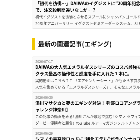
「初代を彷彿…」DAIWAのイグジストに“20周年
で、注文殺到間違いなしか…？
初代イグジストを彷彿とさせるスプールにシャンパンゴールド
20周年アニバーサリー イグジストセミオーダーシステム。SL
最新の関連記事(エギング)
2026/07/17
DAIWAの大人気エメラルダスシリーズのコスパ最
クラス最高の操作性と感度を手に入れた１本に。
実釣動画はこちら↑↑ 「エアセンサーシート」がもたらす異次
人気を集めている「エメラルダスシリーズ」。そんなエメラル
2026/06/30
湯川マサタカと夢のエギング対決！ 強豪ロコアング
ャレンジ神奈川】
この記事の動画をみる! 湯川さんが敵地で挑む! シマノ セフィ
ダービー優勝者と勝負! YouTube ルアーマガジンソルトチャン
2026/06/29
シマノの最高峰ロッドに“特化モデル”がラインナップ