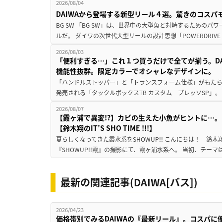
2026/08/04
DAIWAから登場する新型リール４選。驚きのコス
BG SW 「BG SW」は、世界中の大型魚と対峙するための
ルだ。 ダイワの次世代大型リールの設計思想「POWERDRIVE D
2026/08/03
「便利すぎる…」これ１つ買うだけで全てが揃う。D
機能性抜群。限定カラーでオシャレなデザインに。
「ハンドルストッパー」と「トランスフォーム仕様」がもたらす
発売される「タックルボックスTB カスタム プレッソSP」。
2026/08/07
【霞ヶ浦で異変!?】カビの生えた小魚がヒントに…。
【鈴木翔のIT’S SHO TIME !!!】
夏らしくなってきた霞水系をSHOWUP!! こんにちは！ 鈴木翔です。
『SHOWUP!!霞』の撮影にて、霞ヶ浦水系へ。 当初、テーマ
最新の関連記事(DAIWA[バス])
2026/04/23
価格帯別でみるDAIWAの『最新リール』。コスパ