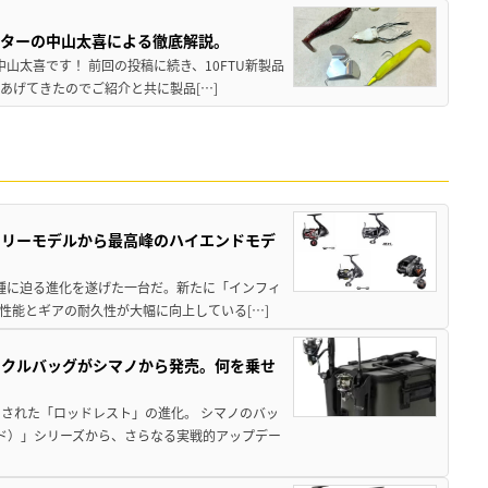
スターの中山太喜による徹底解説。
中山太喜です！ 前回の投稿に続き、10FTU新製品
あげてきたのでご紹介と共に製品[…]
トリーモデルから最高峰のハイエンドモデ
位機種に迫る進化を遂げた一台だ。新たに「インフィ
性能とギアの耐久性が大幅に向上している[…]
ックルバッグがシマノから発売。何を乗せ
された「ロッドレスト」の進化。 シマノのバッ
ド）」シリーズから、さらなる実戦的アップデー