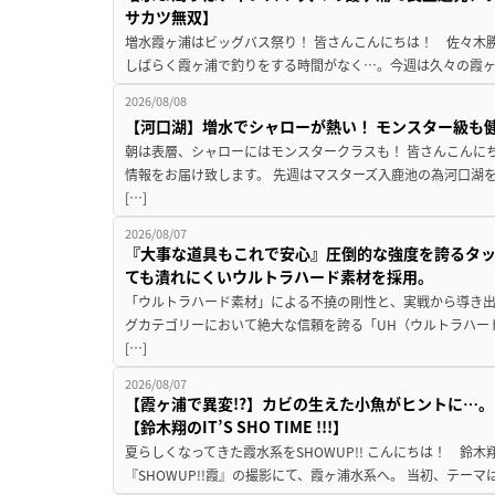
サカツ無双】
増水霞ヶ浦はビッグバス祭り！ 皆さんこんにちは！ 佐々木
しばらく霞ヶ浦で釣りをする時間がなく…。今週は久々の霞ヶ浦
2026/08/08
【河口湖】増水でシャローが熱い！ モンスター級も
朝は表層、シャローにはモンスタークラスも！ 皆さんこんに
情報をお届け致します。 先週はマスターズ入鹿池の為河口湖
[…]
2026/08/07
『大事な道具もこれで安心』圧倒的な強度を誇るタ
ても潰れにくいウルトラハード素材を採用。
「ウルトラハード素材」による不撓の剛性と、実戦から導き出
グカテゴリーにおいて絶大な信頼を誇る「UH（ウルトラハー
[…]
2026/08/07
【霞ヶ浦で異変!?】カビの生えた小魚がヒントに…。
【鈴木翔のIT’S SHO TIME !!!】
夏らしくなってきた霞水系をSHOWUP!! こんにちは！ 鈴木翔です。
『SHOWUP!!霞』の撮影にて、霞ヶ浦水系へ。 当初、テーマ