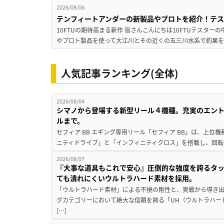
2026/08/06
テンフィートアンダーの新製品やプロトを紹介！テ
10FTUの期待高まる新作 皆さんこんにちは10FTUテスターの
やプロト製品を使って大江川とその近くの五三川水系で釣果を
人気記事ランキング(全体)
2026/08/04
シマノから登場する新型リール４機種。充実のエン
ルまで。
セフィア BB エギング専用リール「セフィア BB」は、上
ニティドライブ」と「インフィニティクロス」を搭載し、回転
2026/08/07
『大事な道具もこれで安心』圧倒的な強度を誇るタ
ても潰れにくいウルトラハード素材を採用。
「ウルトラハード素材」による不撓の剛性と、実戦から導き出
グカテゴリーにおいて絶大な信頼を誇る「UH（ウルトラハー
[…]