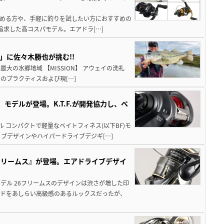
始める方や、手軽に釣りを試したい方におすすめの
を追求した高コスパモデル。エアドラ[…]
」に佐々木勝也が挑む!!
日本最大の水郷地域 【MISSION】 アウェイの洗礼
のプラクティスおよび現[…]
モデルが登場。K.T.F.が開発協力し、ベ
 コンパクトで軽量なベイトフィネス(以下BF)モ
ブデザインやハイパードライブデジギ[…]
6フリームス』が登場。エアドライブデザイ
デル 26フリームスのデザインは渋さが増した印
ルドをあしらい高級感のあるルックスだったが、