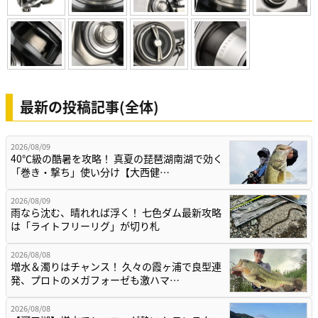
最新の投稿記事(全体)
2026/08/09
40℃級の酷暑を攻略！ 真夏の琵琶湖南湖で効く
「巻き・撃ち」使い分け【大西健…
2026/08/09
雨なら沈む、晴れれば浮く！ 七色ダム最新攻略
は「ライトフリーリグ」が切り札
2026/08/08
増水＆濁りはチャンス！ 久々の霞ヶ浦で良型連
発、プロトのメガフォーゼも激ハマ…
2026/08/08