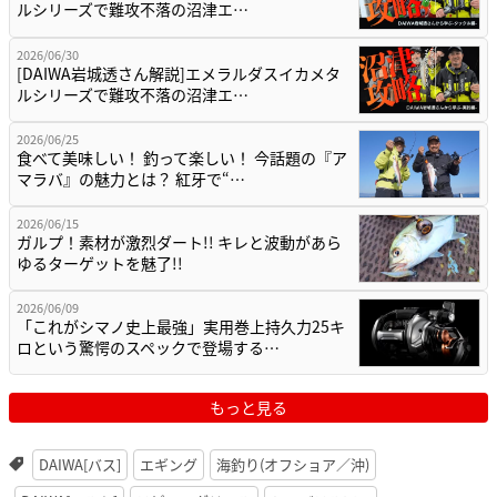
ルシリーズで難攻不落の沼津エ…
2026/06/30
[DAIWA岩城透さん解説]エメラルダスイカメタ
ルシリーズで難攻不落の沼津エ…
2026/06/25
食べて美味しい！ 釣って楽しい！ 今話題の『ア
マラバ』の魅力とは？ 紅牙で“…
2026/06/15
ガルプ！素材が激烈ダート!! キレと波動があら
ゆるターゲットを魅了!!
2026/06/09
「これがシマノ史上最強」実用巻上持久力25キ
ロという驚愕のスペックで登場する…
もっと見る
DAIWA[バス]
エギング
海釣り(オフショア／沖)