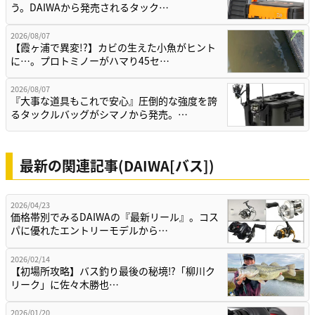
う。DAIWAから発売されるタック…
2026/08/07
【霞ヶ浦で異変!?】カビの生えた小魚がヒント
に…。プロトミノーがハマり45セ…
2026/08/07
『大事な道具もこれで安心』圧倒的な強度を誇
るタックルバッグがシマノから発売。…
最新の関連記事(DAIWA[バス])
2026/04/23
価格帯別でみるDAIWAの『最新リール』。コス
パに優れたエントリーモデルから…
2026/02/14
【初場所攻略】バス釣り最後の秘境⁉「柳川ク
リーク」に佐々木勝也…
2026/01/20