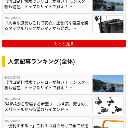
【河口湖】増水でシャローが熱い！ モンスター
級も健在、トップ＆サイトで狙え！…
2026/08/07
『大事な道具もこれで安心』圧倒的な強度を誇
るタックルバッグがシマノから発売。…
もっと見る
人気記事ランキング(全体)
2026/08/08
【河口湖】増水でシャローが熱い！ モンスター
級も健在、トップ＆サイトで狙え！…
2026/08/04
DAIWAから登場する新型リール４選。驚きのコ
スパモデルから待望のハイエンド…
2026/08/03
「便利すぎる…」これ１つ買うだけで全てが揃