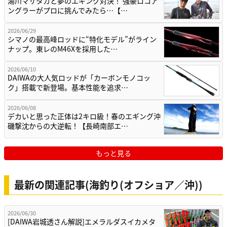
湯川マサタカと夢のエギング対決！ 強豪ロコア
ングラーがプロに挑んでみたら…【…
2026/06/29
シマノの最高峰ロッドに“特化モデル”がライン
ナップ。東レのM46Xを採用した…
2026/06/10
DAIWAの大人気ロッドが「カーボンモノコッ
ク」搭載で新登場。基本性能を追求…
2026/06/08
デカいと思った正体は2キロ級！春のエギング沖
磯撃沈からの大逆転！【長崎南部エ…
もっと見る
最新の関連記事(海釣り(オフショア／沖))
2026/06/30
[DAIWA岩城透さん解説]エメラルダスイカメタ