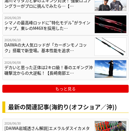
湯川マサタカと夢のエギング対決！ 強豪ロコア
ングラーがプロに挑んでみたら…【…
2026/06/29
シマノの最高峰ロッドに“特化モデル”がライン
ナップ。東レのM46Xを採用した…
2026/06/10
DAIWAの大人気ロッドが「カーボンモノコッ
ク」搭載で新登場。基本性能を追求…
2026/06/08
デカいと思った正体は2キロ級！春のエギング沖
磯撃沈からの大逆転！【長崎南部エ…
もっと見る
最新の関連記事(海釣り(オフショア／沖))
2026/06/30
[DAIWA岩城透さん解説]エメラルダスイカメタ