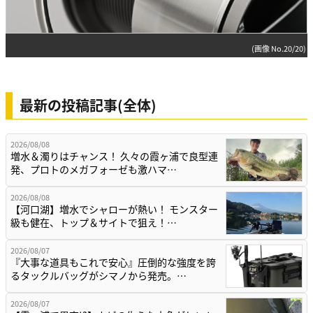
(画像 No.20/20)
最新の投稿記事(全体)
2026/08/08
増水＆濁りはチャンス！ 久々の霞ヶ浦で良型連
発、プロトのメガフォーゼも激ハマ…
2026/08/08
【河口湖】増水でシャローが熱い！ モンスター
級も健在、トップ＆サイトで狙え！…
2026/08/07
『大事な道具もこれで安心』圧倒的な強度を誇
るタックルバッグがシマノから発売。…
2026/08/07