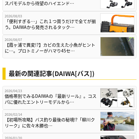
スパモデルから待望のハイエンド…
2026/08/03
「便利すぎる…」これ１つ買うだけで全てが揃
う。DAIWAから発売されるタック…
2026/08/07
【霞ヶ浦で異変!?】カビの生えた小魚がヒント
に…。プロトミノーがハマり45セ…
最新の関連記事(DAIWA[バス])
2026/04/23
価格帯別でみるDAIWAの『最新リール』。コス
パに優れたエントリーモデルから…
2026/02/14
【初場所攻略】バス釣り最後の秘境⁉「柳川ク
リーク」に佐々木勝也…
2026/01/20