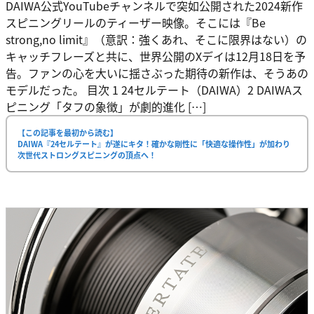
DAIWA公式YouTubeチャンネルで突如公開された2024新作
スピニングリールのティーザー映像。そこには『Be
strong,no limit』（意訳：強くあれ、そこに限界はない）の
キャッチフレーズと共に、世界公開のXデイは12月18日を予
告。ファンの心を大いに揺さぶった期待の新作は、そうあの
モデルだった。 目次 1 24セルテート（DAIWA）2 DAIWAス
ピニング「タフの象徴」が劇的進化 […]
【この記事を最初から読む】
DAIWA『24セルテート』が遂にキタ！確かな剛性に「快適な操作性」が加わり
次世代ストロングスピニングの頂点へ！