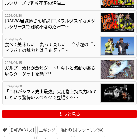
ルシリーズで難攻不落の沼津エ…
2026/06/30
[DAIWA岩城透さん解説]エメラルダスイカメタ
ルシリーズで難攻不落の沼津エ…
2026/06/25
食べて美味しい！ 釣って楽しい！ 今話題の『ア
マラバ』の魅力とは？ 紅牙で“…
2026/06/15
ガルプ！素材が激烈ダート!! キレと波動があら
ゆるターゲットを魅了!!
2026/06/09
「これがシマノ史上最強」実用巻上持久力25キ
ロという驚愕のスペックで登場する…
もっと見る
DAIWA[バス]
エギング
海釣り(オフショア／沖)