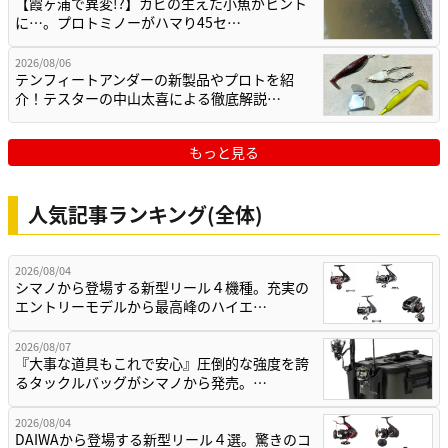
【霞ヶ浦で異変!?】カビの生えた小魚がヒント
に…。プロトミノーがハマり45セ…
2026/08/06
テンフィートアンダーの新製品やプロトを紹
介！テスターの中山太喜による徹底解説…
もっと見る
人気記事ランキング(全体)
2026/08/04
シマノから登場する新型リール４機種。充実の
エントリーモデルから最高峰のハイエ…
2026/08/07
『大事な道具もこれで安心』圧倒的な強度を誇
るタックルバッグがシマノから発売。…
2026/08/04
DAIWAから登場する新型リール４選。驚きのコ