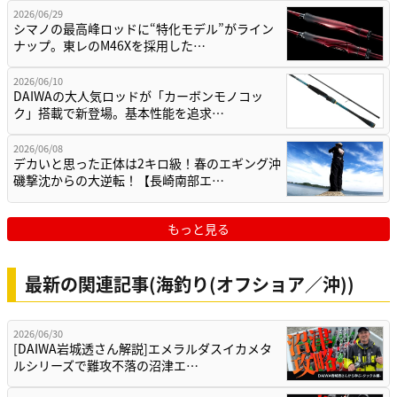
2026/06/29
シマノの最高峰ロッドに“特化モデル”がライン
ナップ。東レのM46Xを採用した…
2026/06/10
DAIWAの大人気ロッドが「カーボンモノコッ
ク」搭載で新登場。基本性能を追求…
2026/06/08
デカいと思った正体は2キロ級！春のエギング沖
磯撃沈からの大逆転！【長崎南部エ…
もっと見る
最新の関連記事(海釣り(オフショア／沖))
2026/06/30
[DAIWA岩城透さん解説]エメラルダスイカメタ
ルシリーズで難攻不落の沼津エ…