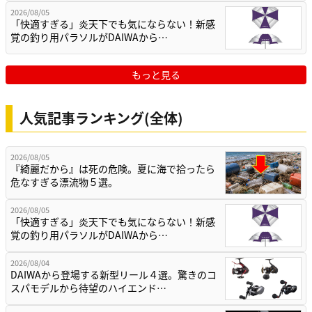
2026/08/05
「快適すぎる」炎天下でも気にならない！新感
覚の釣り用パラソルがDAIWAから…
もっと見る
人気記事ランキング(全体)
2026/08/05
『綺麗だから』は死の危険。夏に海で拾ったら
危なすぎる漂流物５選。
2026/08/05
「快適すぎる」炎天下でも気にならない！新感
覚の釣り用パラソルがDAIWAから…
2026/08/04
DAIWAから登場する新型リール４選。驚きのコ
スパモデルから待望のハイエンド…