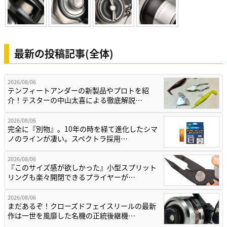
最新の投稿記事(全体)
2026/08/06
テンフィートアンダーの新製品やプロトを紹
介！テスターの中山太喜による徹底解説…
2026/08/06
完全に『別物』。10年の時を経て進化したシマ
ノのラインが凄い。スペクトラ採用…
2026/08/06
『このサイズ感が欲しかった』小型スプリット
リングも楽々開閉できるプライヤーが…
2026/08/06
まだあるぞ！クローズドフェイスリールの最新
作は一世を風靡した名機の正統後継機…