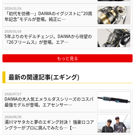
2026/01/16
「初代を彷彿…」DAIWAのイグジストに“20周
年記念”モデルが登場。純正に…
2026/01/16
5年ぶりのモデルチェンジ。DAIWAから待望の
『26フリームス』が登場。エア…
もっと見る
最新の関連記事(エギング)
2026/07/17
DAIWAの大人気エメラルダスシリーズのコスパ
最強モデルが登場。エアセンサー…
2026/06/30
湯川マサタカと夢のエギング対決！ 強豪ロコア
ングラーがプロに挑んでみたら…【…