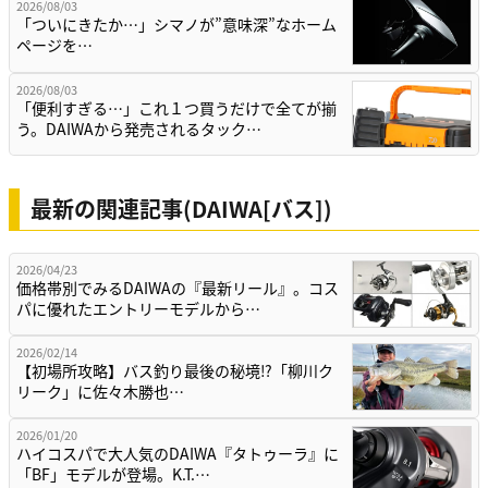
2026/08/03
「ついにきたか…」シマノが”意味深”なホーム
ページを…
2026/08/03
「便利すぎる…」これ１つ買うだけで全てが揃
う。DAIWAから発売されるタック…
最新の関連記事(DAIWA[バス])
2026/04/23
価格帯別でみるDAIWAの『最新リール』。コス
パに優れたエントリーモデルから…
2026/02/14
【初場所攻略】バス釣り最後の秘境⁉「柳川ク
リーク」に佐々木勝也…
2026/01/20
ハイコスパで大人気のDAIWA『タトゥーラ』に
「BF」モデルが登場。K.T.…