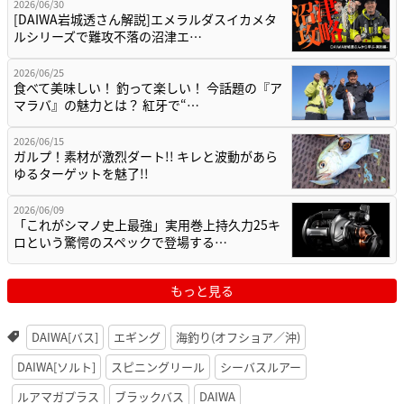
2026/06/30
[DAIWA岩城透さん解説]エメラルダスイカメタ
ルシリーズで難攻不落の沼津エ…
2026/06/25
食べて美味しい！ 釣って楽しい！ 今話題の『ア
マラバ』の魅力とは？ 紅牙で“…
2026/06/15
ガルプ！素材が激烈ダート!! キレと波動があら
ゆるターゲットを魅了!!
2026/06/09
「これがシマノ史上最強」実用巻上持久力25キ
ロという驚愕のスペックで登場する…
もっと見る
DAIWA[バス]
エギング
海釣り(オフショア／沖)
DAIWA[ソルト]
スピニングリール
シーバスルアー
ルアマガプラス
ブラックバス
DAIWA