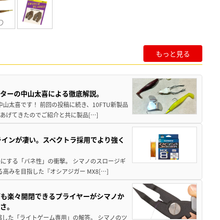
もっと見る
スターの中山太喜による徹底解説。
中山太喜です！ 前回の投稿に続き、10FTU新製品
あげてきたのでご紹介と共に製品[…]
ラインが凄い。スペクトラ採用でより強く
楽にする「バネ性」の衝撃。 シマノのスロージギ
高みを目指した『オシアジガー MX8[…]
グも楽々開閉できるプライヤーがシマノか
すさ。
縮した「ライトゲーム専用」の解答。 シマノのツ