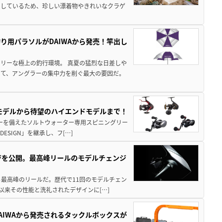
をしているため、珍しい漂着物やきれいなクラゲ
り用パラソルがDAIWAから発売！竿出し
リーな極上の釣行環境。 真夏の猛烈な日差しや
いて、アングラーの集中力を削ぐ最大の要因だ。
パモデルから待望のハイエンドモデルまで！
パワーを備えたソルトウォーター専用スピニングリー
ESIGN」を継承し、フ[…]
ジを公開。最高峰リールのモデルチェンジ
る最高峰のリールだ。歴代で11回のモデルチェン
て以来その性能と洗礼されたデザインに[…]
AIWAから発売されるタックルボックスが