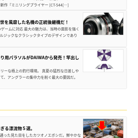
ミニリングプライヤー [CT-544[…]
一世を風靡した名機の正統後継機だ！
のゲームに対応 最大の魅力は、当時の面影を強く
ルジックなクラシックタイプのデザインであり
り用パラソルがDAIWAから発売！竿出し
リーな極上の釣行環境。 真夏の猛烈な日差しや
いて、アングラーの集中力を削ぐ最大の要因だ。
すぎる漂流物５選。
き通った見た目をしたカツオノエボシだ。鮮やかな