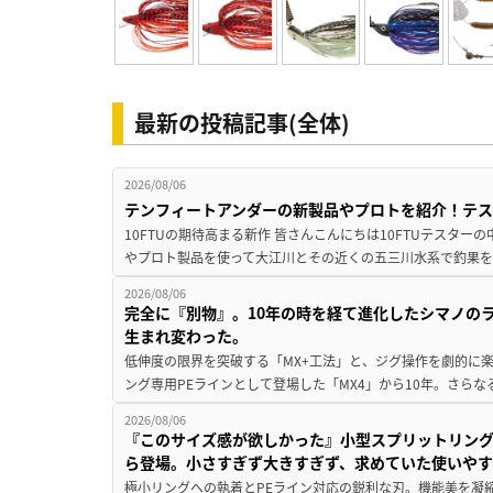
最新の投稿記事(全体)
2026/08/06
テンフィートアンダーの新製品やプロトを紹介！テ
10FTUの期待高まる新作 皆さんこんにちは10FTUテスターの
やプロト製品を使って大江川とその近くの五三川水系で釣果を
2026/08/06
完全に『別物』。10年の時を経て進化したシマノの
生まれ変わった。
低伸度の限界を突破する「MX+工法」と、ジグ操作を劇的に
ング専用PEラインとして登場した「MX4」から10年。さらなる
2026/08/06
『このサイズ感が欲しかった』小型スプリットリン
ら登場。小さすぎず大きすぎず、求めていた使いや
極小リングへの執着とPEライン対応の鋭利な刃。機能美を凝