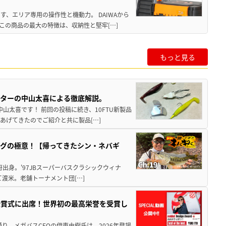
、エリア専用の操作性と機動力。 DAIWAから
この商品の最大の特徴は、収納性と堅牢[…]
もっと見る
スターの中山太喜による徹底解説。
中山太喜です！ 前回の投稿に続き、10FTU新製品
あげてきたのでご紹介と共に製品[…]
グの極意！【帰ってきたシン・ネバギ
府出身。'97JBスーパーバスクラシックウィナ
経て渡米。老舗トーナメント団[…]
授賞式に出席！世界初の最高栄誉を受賞し
り、メガバスCEOの伊東由樹氏は、2026年登場