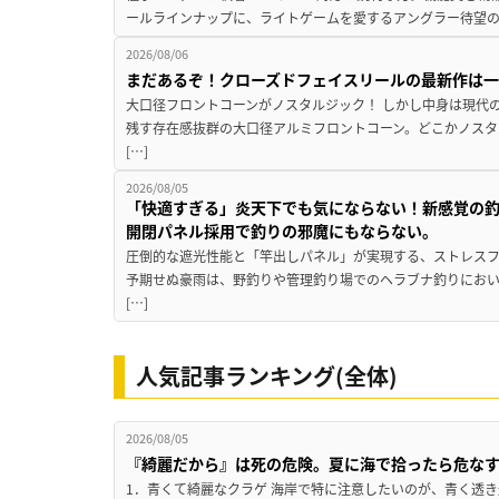
ールラインナップに、ライトゲームを愛するアングラー待望の新作『
2026/08/06
まだあるぞ！クローズドフェイスリールの最新作は
大口径フロントコーンがノスタルジック！ しかし中身は現代
残す存在感抜群の大口径アルミフロントコーン。どこかノスタ
[…]
2026/08/05
「快適すぎる」炎天下でも気にならない！新感覚の釣
開閉パネル採用で釣りの邪魔にもならない。
圧倒的な遮光性能と「竿出しパネル」が実現する、ストレスフ
予期せぬ豪雨は、野釣りや管理釣り場でのヘラブナ釣りにお
[…]
人気記事ランキング(全体)
2026/08/05
『綺麗だから』は死の危険。夏に海で拾ったら危な
1．青くて綺麗なクラゲ 海岸で特に注意したいのが、青く透