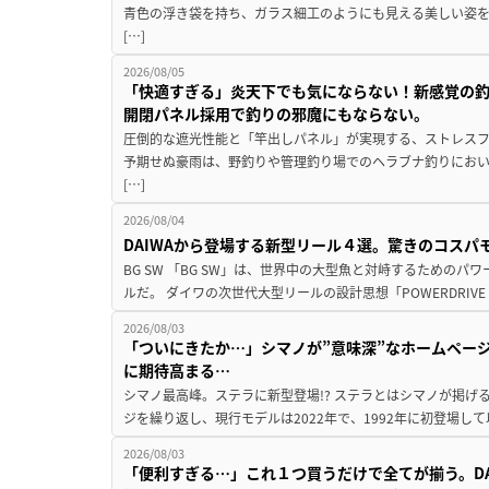
青色の浮き袋を持ち、ガラス細工のようにも見える美しい姿
[…]
2026/08/05
「快適すぎる」炎天下でも気にならない！新感覚の釣
開閉パネル採用で釣りの邪魔にもならない。
圧倒的な遮光性能と「竿出しパネル」が実現する、ストレスフ
予期せぬ豪雨は、野釣りや管理釣り場でのヘラブナ釣りにお
[…]
2026/08/04
DAIWAから登場する新型リール４選。驚きのコス
BG SW 「BG SW」は、世界中の大型魚と対峙するための
ルだ。 ダイワの次世代大型リールの設計思想「POWERDRIVE D
2026/08/03
「ついにきたか…」シマノが”意味深”なホームペー
に期待高まる…
シマノ最高峰。ステラに新型登場!? ステラとはシマノが掲げ
ジを繰り返し、現行モデルは2022年で、1992年に初登場し
2026/08/03
「便利すぎる…」これ１つ買うだけで全てが揃う。D