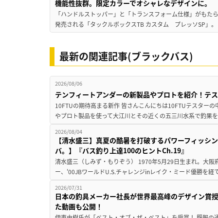
機能性抜群。限定カラーでオシャレなデザインに。
「ハンドルストッパー」と「トランスフォーム仕様」がもたらす
発売される「タックルボックスTB カスタム プレッソSP」。
最新の関連記事(ブラックバス)
2026/08/06
テンフィートアンダーの新製品やプロトを紹介！テ
10FTUの期待高まる新作 皆さんこんにちは10FTUテスターの
やプロト製品を使って大江川とその近くの五三川水系で釣果を
2026/08/04
【清水盛三】真夏の酷暑を打破するパワーフィッシン
バ。】『バス釣り上達100のヒントCh.19』
清水盛三（しみず・もりぞう） 1970年5月29日生まれ。大阪
ー、'00JBワールドU.S.チャレンジinレイク・ミード優勝を
2026/07/31
日本の釣具メーカー社長が世界最高峰のデザイン賞
た動画も公開！
伊東由樹氏が「ベスト・オブ・ザ・ベスト」を受賞！ 既報の通