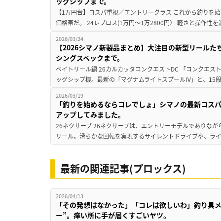
ッグシップまで。
【1万円台】コスパ重視／エントリークラス これから釣りを
価格帯だ。 24レブロス(1万円～1万2800円） 軽さと操作性
2026/03/24
【2026シマノ新製品まとめ】大注目の新型リール
シングスペックまで。
ベイトリール編 26カルカッタコンクエストDC 「コンクエ
ッグシップ機。最新の「マグナムライトスプールIV」と、15段階
2026/03/19
「釣りを始めるならコレでしょ」シマノの最新コスパ
アップしてみました。
26ネクサーブ 26ネクサーブは、エントリーモデルでありな
リール。滑らかな回転を実現するサイレントドライブや、ライ
最新の関連記事(プロックス)
2026/04/13
「その発想はなかった」「コレは欲しいわ」釣り具メ
ー”。痒い所に手が届くすごいヤツ。