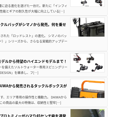
位機種に迫る進化を遂げた一台だ。新たに「インフィ
性能とギアの耐久性が大幅に向上している[…]
ックルバッグがシマノから発売。何を乗せ
された「ロッドレスト」の進化。 シマノのバッ
ド）」シリーズから、さらなる実戦的アップデー
パモデルから待望のハイエンドモデルまで！
パワーを備えたソルトウォーター専用スピニングリー
ESIGN」を継承し、フ[…]
AIWAから発売されるタックルボックスが
、エリア専用の操作性と機動力。 DAIWAから
この商品の最大の特徴は、収納性と堅牢[…]
プロトミノーがハマり45センチ級を連発