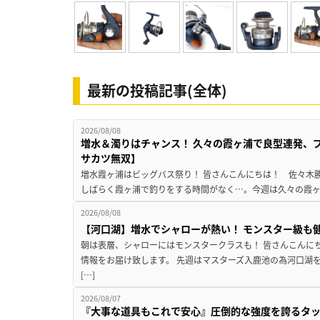
最新の投稿記事(全体)
2026/08/08
増水＆濁りはチャンス！ 久々の霞ヶ浦で良型連発、
サカツ無双】
増水霞ヶ浦はビッグバス祭り！ 皆さんこんにちは！ 佐々木
しばらく霞ヶ浦で釣りをする時間がなく…。今週は久々の霞ヶ浦
2026/08/08
【河口湖】増水でシャローが熱い！ モンスター級も
朝は表層、シャローにはモンスタークラスも！ 皆さんこんに
情報をお届け致します。 先週はマスターズ入鹿池の為河口湖
[…]
2026/08/07
『大事な道具もこれで安心』圧倒的な強度を誇るタ