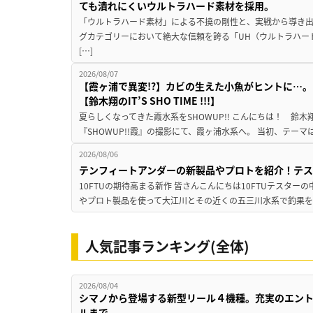
ても潰れにくいウルトラハード素材を採用。
「ウルトラハード素材」による不撓の剛性と、実戦から導き出
グカテゴリーにおいて絶大な信頼を誇る「UH（ウルトラハー
[…]
2026/08/07
【霞ヶ浦で異変!?】カビの生えた小魚がヒントに…。
【鈴木翔のIT’S SHO TIME !!!】
夏らしくなってきた霞水系をSHOWUP!! こんにちは！ 鈴木翔です。
『SHOWUP!!霞』の撮影にて、霞ヶ浦水系へ。 当初、テーマ
2026/08/06
テンフィートアンダーの新製品やプロトを紹介！テ
10FTUの期待高まる新作 皆さんこんにちは10FTUテスターの
やプロト製品を使って大江川とその近くの五三川水系で釣果を
人気記事ランキング(全体)
2026/08/04
シマノから登場する新型リール４機種。充実のエン
ルまで。