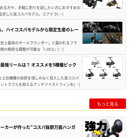
始める方や、手軽に釣りを試したい方におすすめの
を追求した高コスパモデル。エアドラ[…]
たち。ハイコスパモデルから限定生産のレー
スト史上最高のオールラウンダー」と謳われるフラ
の精密な調整が可能な「I-DC5」[…]
最強リールは？ オススメを5機種ピック
がら上位機種の技術を惜しみなく投入した高コスパ
ントラブルを抑えるアンチツイストフィンを[…]
もっと見る
ーカーが作った“コスパ抜群万能ハンガ