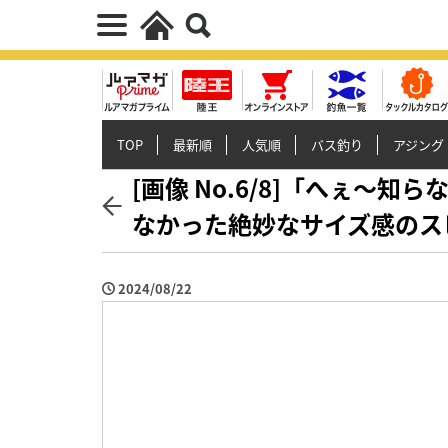
TOP
最新順
人気順
バス釣り
アジング
[画像 No.6/8]「へぇ〜
なかった絶妙なサイズ感のス
2024/08/22