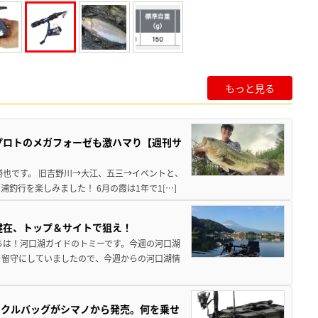
もっと見る
プロトのメガフォーゼも激ハマり【週刊サ
勝也です。 旧吉野川→大江、五三→イベントと、
釣行を楽しみました！ 6月の霞は1年で1[…]
健在、トップ＆サイトで狙え！
ちは！河口湖ガイドのトミーです。今週の河口湖
を留守にしていましたので、今週からの河口湖情
ックルバッグがシマノから発売。何を乗せ