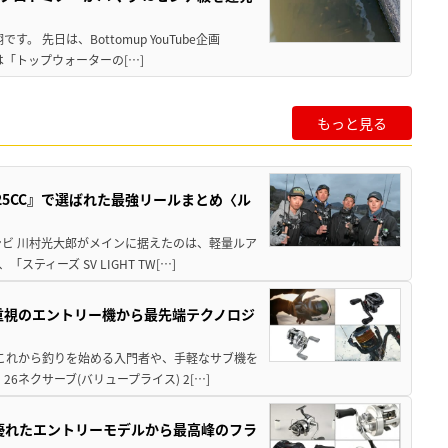
 先日は、Bottomup YouTube企画
は「トップウォーターの[…]
もっと見る
25CC』で選ばれた最強リールまとめ〈ル
ンビ 川村光大郎がメインに据えたのは、軽量ルア
ィーズ SV LIGHT TW[…]
重視のエントリー機から最先端テクノロジ
 これから釣りを始める入門者や、手軽なサブ機を
ネクサーブ(バリュープライス) 2[…]
に優れたエントリーモデルから最高峰のフラ