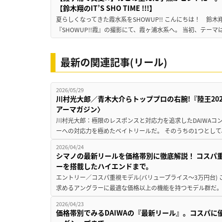
【鈴木翔のIT’S SHO TIME !!!】
夏らしくなってきた霞水系をSHOWUP!! こんにちは！ 鈴木翔です。
『SHOWUP!!霞』の撮影にて、霞ヶ浦水系へ。 当初、テーマ
最新の関連記事(リール)
2026/05/29
川村光大郎／青木大介らトッププロの右腕!『陸王20
アーマガジン〉
川村光大郎：極限のレスポンスと対応力を追求したDAIWAコ
ーへの対応力を極めたベイトリールだ。 そのうちの1つとして、「ステ
2026/04/24
シマノの最新リールを価格帯別に徹底解説！ コスパ
ーを搭載したハイエンドまで。
エントリー／コスパ重視モデル(バリュープライス〜3万円台)
求めるアングラーに最適な価格以上の機能を持つモデル群だ。 26
2026/04/23
価格帯別でみるDAIWAの『最新リール』。コスパ