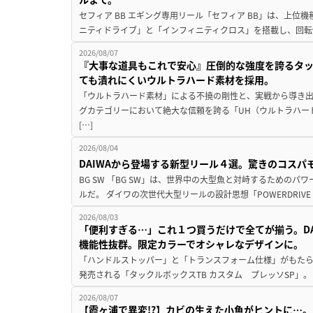
セフィア BB エギング専用リール「セフィア BB」は、上
ニティドライブ」と「インフィニティクロス」を搭載し、回転
2026/08/07
『大事な道具もこれで安心』圧倒的な強度を誇るタ
ても潰れにくいウルトラハード素材を採用。
「ウルトラハード素材」による不撓の剛性と、実戦から導き出
グカテゴリーにおいて絶大な信頼を誇る「UH（ウルトラハー
[…]
2026/08/04
DAIWAから登場する新型リール４選。驚きのコス
BG SW 「BG SW」は、世界中の大型魚と対峙するための
ルだ。 ダイワの次世代大型リールの設計思想「POWERDRIVE D
2026/08/03
「便利すぎる…」これ１つ買うだけで全てが揃う。D
機能性抜群。限定カラーでオシャレなデザインに。
「ハンドルストッパー」と「トランスフォーム仕様」がもたらす
発売される「タックルボックスTB カスタム プレッソSP」。
2026/08/07
【霞ヶ浦で異変!?】カビの生えた小魚がヒントに…。