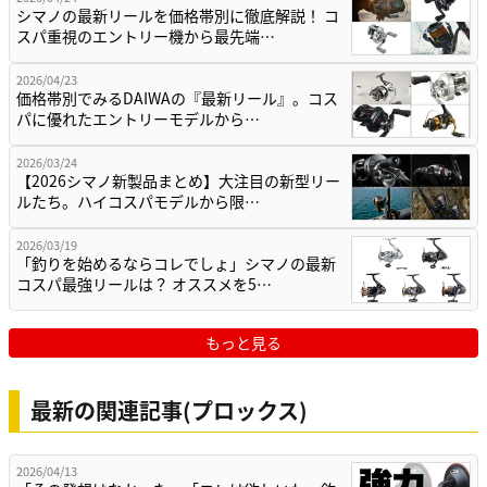
シマノの最新リールを価格帯別に徹底解説！ コ
スパ重視のエントリー機から最先端…
2026/04/23
価格帯別でみるDAIWAの『最新リール』。コス
パに優れたエントリーモデルから…
2026/03/24
【2026シマノ新製品まとめ】大注目の新型リー
ルたち。ハイコスパモデルから限…
2026/03/19
「釣りを始めるならコレでしょ」シマノの最新
コスパ最強リールは？ オススメを5…
もっと見る
最新の関連記事(プロックス)
2026/04/13