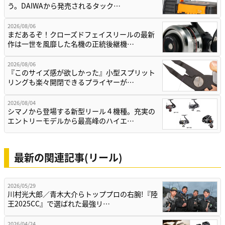
う。DAIWAから発売されるタック…
2026/08/06
まだあるぞ！クローズドフェイスリールの最新
作は一世を風靡した名機の正統後継機…
2026/08/06
『このサイズ感が欲しかった』小型スプリット
リングも楽々開閉できるプライヤーが…
2026/08/04
シマノから登場する新型リール４機種。充実の
エントリーモデルから最高峰のハイエ…
最新の関連記事(リール)
2026/05/29
川村光大郎／青木大介らトッププロの右腕!『陸
王2025CC』で選ばれた最強リ…
2026/04/24