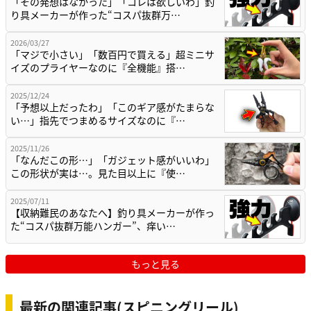
「その発想はなかった」「コレは欲しいわ」釣
り具メーカーが作った“コスパ抜群万…
2026/03/27
「マジで小さい」「数百円で買える」超ミニサ
イズのプライヤーなのに『全機能』搭…
2025/12/24
「予想以上だったわ」「このギア感がたまらな
い…」指先でつまめるサイズなのに『…
2025/11/26
「なんだこの形…」「ガジェット感がいいわ」
この形状が実は…。見た目以上に『使…
2025/07/11
【収納難民のあなたへ】釣り具メーカーが作っ
た“コスパ抜群万能ハンガー”、痒い…
もっと見る
最新の関連記事(スピニングリール)