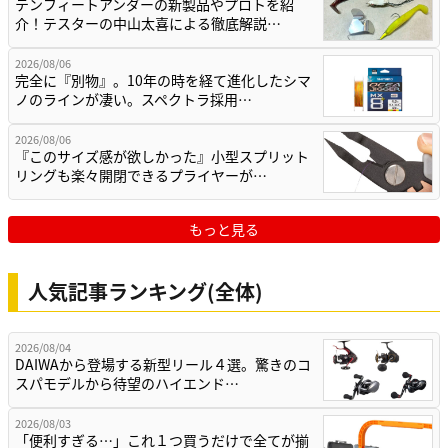
テンフィートアンダーの新製品やプロトを紹
介！テスターの中山太喜による徹底解説…
2026/08/06
完全に『別物』。10年の時を経て進化したシマ
ノのラインが凄い。スペクトラ採用…
2026/08/06
『このサイズ感が欲しかった』小型スプリット
リングも楽々開閉できるプライヤーが…
もっと見る
人気記事ランキング(全体)
2026/08/04
DAIWAから登場する新型リール４選。驚きのコ
スパモデルから待望のハイエンド…
2026/08/03
「便利すぎる…」これ１つ買うだけで全てが揃