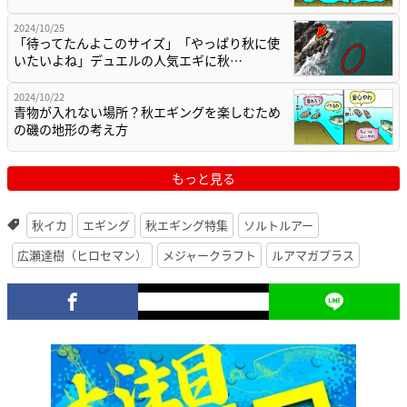
2024/10/25
「待ってたんよこのサイズ」「やっぱり秋に使
いたいよね」デュエルの人気エギに秋…
2024/10/22
青物が入れない場所？秋エギングを楽しむため
の磯の地形の考え方
もっと見る
秋イカ
エギング
秋エギング特集
ソルトルアー
広瀬達樹（ヒロセマン）
メジャークラフト
ルアマガプラス