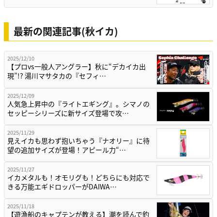
最新の関連記事(秋イカ)
2025/12/10
【プロvs一般人アングラー】秋に“デカイカ出
現”!? 湯川マサタカの『セフィ…
2025/12/09
人気急上昇中の『ライトエギング』。シマノの
セッピーシリーズに新サイズ登場で攻…
2025/11/29
見えイカも思わず抱いちゃう『ナオリー』に待
望の追加サイズが登場！アピール力“…
2025/11/27
イカメタルも！オモリグも！どちらにも対応で
きる万能エギドロッパーがDAIWA…
2025/11/18
【遊漁船のキャプテンが教える】潮を読んで釣