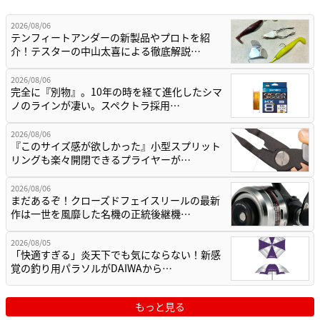
2026/08/06
テンフィートアンダーの新製品やプロトを紹
介！テスターの中山太喜による徹底解説…
2026/08/06
完全に『別物』。10年の時を経て進化したシマ
ノのラインが凄い。スペクトラ採用…
2026/08/06
『このサイズ感が欲しかった』小型スプリット
リングも楽々開閉できるプライヤーが…
2026/08/06
まだあるぞ！クローズドフェイスリールの最新
作は一世を風靡した名機の正統後継機…
2026/08/05
「快適すぎる」炎天下でも気にならない！新感
覚の釣り用パラソルがDAIWAから…
もっと見る