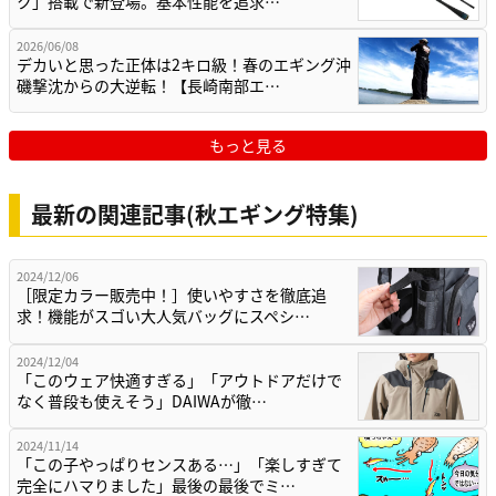
ク」搭載で新登場。基本性能を追求…
2026/06/08
デカいと思った正体は2キロ級！春のエギング沖
磯撃沈からの大逆転！【長崎南部エ…
もっと見る
最新の関連記事(秋エギング特集)
2024/12/06
［限定カラー販売中！］使いやすさを徹底追
求！機能がスゴい大人気バッグにスペシ…
2024/12/04
「このウェア快適すぎる」「アウトドアだけで
なく普段も使えそう」DAIWAが徹…
2024/11/14
「この子やっぱりセンスある…」「楽しすぎて
完全にハマりました」最後の最後でミ…