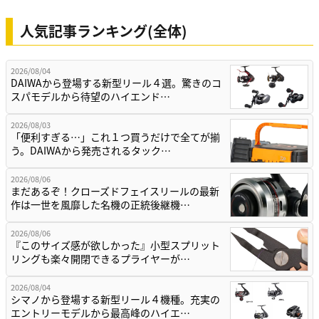
人気記事ランキング(全体)
2026/08/04
DAIWAから登場する新型リール４選。驚きのコ
スパモデルから待望のハイエンド…
2026/08/03
「便利すぎる…」これ１つ買うだけで全てが揃
う。DAIWAから発売されるタック…
2026/08/06
まだあるぞ！クローズドフェイスリールの最新
作は一世を風靡した名機の正統後継機…
2026/08/06
『このサイズ感が欲しかった』小型スプリット
リングも楽々開閉できるプライヤーが…
2026/08/04
シマノから登場する新型リール４機種。充実の
エントリーモデルから最高峰のハイエ…