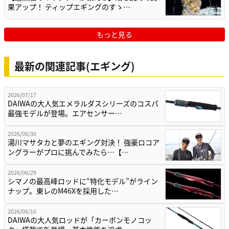
果アップ！ ティップエギングのすゝ…
もっと見る
最新の関連記事(エギング)
2026/07/17
DAIWAの大人気エメラルダスシリーズのコスパ
最強モデルが登場。エアセンサー…
2026/06/30
湯川マサタカと夢のエギング対決！ 強豪ロコア
ングラーがプロに挑んでみたら…【…
2026/06/29
シマノの最高峰ロッドに“特化モデル”がライン
ナップ。東レのM46Xを採用した…
2026/06/10
DAIWAの大人気ロッドが「カーボンモノコッ