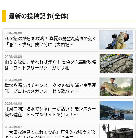
最新の投稿記事(全体)
2026/08/09
40℃級の酷暑を攻略！ 真夏の琵琶湖南湖で効く
「巻き・撃ち」使い分け【大西健…
2026/08/09
雨なら沈む、晴れれば浮く！ 七色ダム最新攻略
は「ライトフリーリグ」が切り札
2026/08/08
増水＆濁りはチャンス！ 久々の霞ヶ浦で良型連
発、プロトのメガフォーゼも激ハマ…
2026/08/08
【河口湖】増水でシャローが熱い！ モンスター
級も健在、トップ＆サイトで狙え！…
2026/08/07
『大事な道具もこれで安心』圧倒的な強度を誇
るタックルバッグがシマノから発売。…