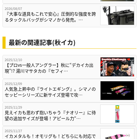
2026/08/07
『大事な道具もこれで安心』圧倒的な強度を誇
るタックルバッグがシマノから発売。…
最新の関連記事(秋イカ)
2025/12/10
【プロvs一般人アングラー】秋に“デカイカ出
現”!? 湯川マサタカの『セフィ…
2025/12/09
人気急上昇中の『ライトエギング』。シマノの
セッピーシリーズに新サイズ登場で攻…
2025/11/29
見えイカも思わず抱いちゃう『ナオリー』に待
望の追加サイズが登場！アピール力“…
2025/11/27
イカメタルも！オモリグも！どちらにも対応で