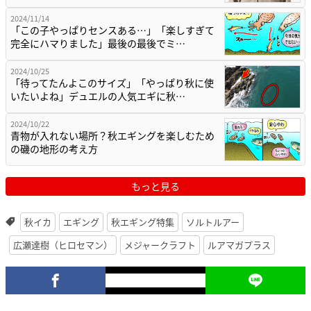
2024/11/14
「この子やっぱりセンスある…」「楽しすぎて
完全にハマりました」最後の最後でミ…
2024/10/25
「待ってたんよこのサイズ」「やっぱり秋に使
いたいよね」デュエルの人気エギに秋…
2024/10/22
青物が入れない場所？秋エギングを楽しむため
の磯の地形の考え方
もっと見る
秋イカ
エギング
秋エギング特集
ソルトルアー
広瀬達樹（ヒロセマン）
メジャークラフト
ルアマガプラス