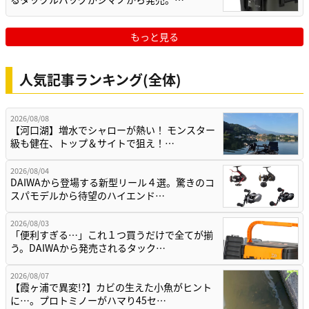
もっと見る
人気記事ランキング(全体)
2026/08/08
【河口湖】増水でシャローが熱い！ モンスター
級も健在、トップ＆サイトで狙え！…
2026/08/04
DAIWAから登場する新型リール４選。驚きのコ
スパモデルから待望のハイエンド…
2026/08/03
「便利すぎる…」これ１つ買うだけで全てが揃
う。DAIWAから発売されるタック…
2026/08/07
【霞ヶ浦で異変!?】カビの生えた小魚がヒント
に…。プロトミノーがハマり45セ…