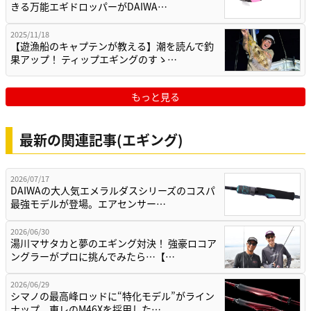
きる万能エギドロッパーがDAIWA…
2025/11/18
【遊漁船のキャプテンが教える】潮を読んで釣
果アップ！ ティップエギングのすゝ…
もっと見る
最新の関連記事(エギング)
2026/07/17
DAIWAの大人気エメラルダスシリーズのコスパ
最強モデルが登場。エアセンサー…
2026/06/30
湯川マサタカと夢のエギング対決！ 強豪ロコア
ングラーがプロに挑んでみたら…【…
2026/06/29
シマノの最高峰ロッドに“特化モデル”がライン
ナップ。東レのM46Xを採用した…