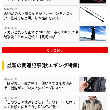
2026/06/10
DAIWAの大人気ロッドが「カーボンモノコッ
ク」搭載で新登場。基本性能を追求…
2026/06/08
デカいと思った正体は2キロ級！春のエギング沖
磯撃沈からの大逆転！【長崎南部エ…
もっと見る
最新の関連記事(秋エギング特集)
2024/12/06
［限定カラー販売中！］使いやすさを徹底追
求！機能がスゴい大人気バッグにスペシ…
2024/12/04
「このウェア快適すぎる」「アウトドアだけで
なく普段も使えそう」DAIWAが徹…