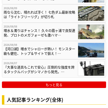
2026/08/09
雨なら沈む、晴れれば浮く！ 七色ダム最新攻略
は「ライトフリーリグ」が切り札
2026/08/08
増水＆濁りはチャンス！ 久々の霞ヶ浦で良型連
発、プロトのメガフォーゼも激ハマ…
2026/08/08
【河口湖】増水でシャローが熱い！ モンスター
級も健在、トップ＆サイトで狙え！…
2026/08/07
『大事な道具もこれで安心』圧倒的な強度を誇
るタックルバッグがシマノから発売。…
もっと見る
人気記事ランキング(全体)