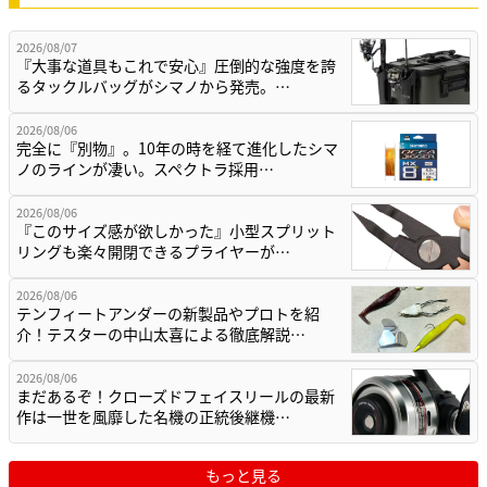
2026/08/07
『大事な道具もこれで安心』圧倒的な強度を誇
るタックルバッグがシマノから発売。…
2026/08/06
完全に『別物』。10年の時を経て進化したシマ
ノのラインが凄い。スペクトラ採用…
2026/08/06
『このサイズ感が欲しかった』小型スプリット
リングも楽々開閉できるプライヤーが…
2026/08/06
テンフィートアンダーの新製品やプロトを紹
介！テスターの中山太喜による徹底解説…
2026/08/06
まだあるぞ！クローズドフェイスリールの最新
作は一世を風靡した名機の正統後継機…
もっと見る