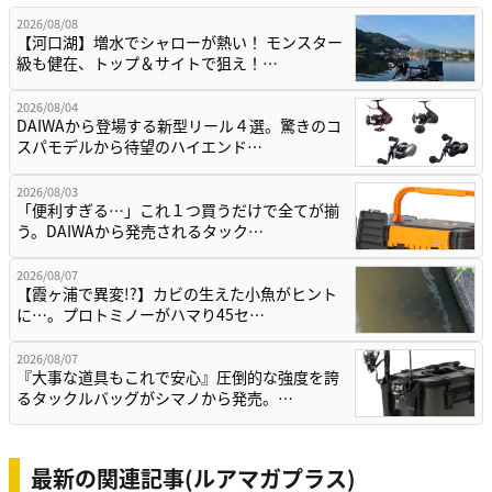
2026/08/08
【河口湖】増水でシャローが熱い！ モンスター
級も健在、トップ＆サイトで狙え！…
2026/08/04
DAIWAから登場する新型リール４選。驚きのコ
スパモデルから待望のハイエンド…
2026/08/03
「便利すぎる…」これ１つ買うだけで全てが揃
う。DAIWAから発売されるタック…
2026/08/07
【霞ヶ浦で異変!?】カビの生えた小魚がヒント
に…。プロトミノーがハマり45セ…
2026/08/07
『大事な道具もこれで安心』圧倒的な強度を誇
るタックルバッグがシマノから発売。…
最新の関連記事(ルアマガプラス)