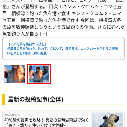
裕」さんが登場する。 目次 1 キンメ・クロムツ・コマセ五
目 相模湾で釣った魚を港で食す キンメ・クロムツ・コマ
セ五目 相模湾で釣った魚を港で食す 今回は、相模湾の冬
の魚を数種類楽しもうという五目釣りの企画。さらに釣れた
魚を釣り人が自ら […]
【この記事を最初から読む】
相模湾の魚を味わう。釣って、さばいて、港で食す。エキスパートが釣りの醍醐
味を楽しむ1時間【釣り百景】
最新の投稿記事(全体)
2026/08/09
40℃級の酷暑を攻略！ 真夏の琵琶湖南湖で効く
「巻き・撃ち」使い分け【大西健…