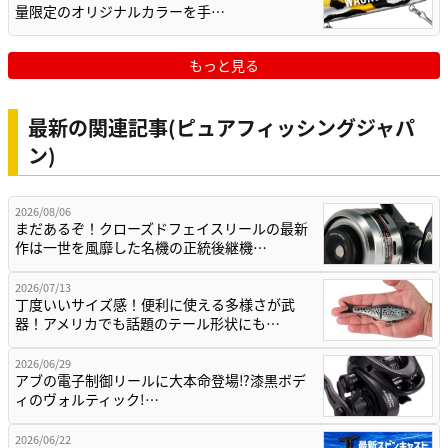
量限定のオリジナルカラーを手…
もっと見る
最新の関連記事(ピュアフィッシングジャパ
ン)
2026/08/06
まだあるぞ！クローズドフェイスリールの最新
作は一世を風靡した名機の正統後継機…
2026/07/13
丁度いいサイズ感！便利に使える多様さが武
器！アメリカでも話題のテール形状にも…
2026/06/29
アブの電子制御リールに大本命登場⁉漆黒ボデ
ィのヴォルティック!…
2026/06/22