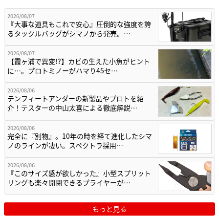
2026/08/07
『大事な道具もこれで安心』圧倒的な強度を誇
るタックルバッグがシマノから発売。…
2026/08/07
【霞ヶ浦で異変!?】カビの生えた小魚がヒント
に…。プロトミノーがハマり45セ…
2026/08/06
テンフィートアンダーの新製品やプロトを紹
介！テスターの中山太喜による徹底解説…
2026/08/06
完全に『別物』。10年の時を経て進化したシマ
ノのラインが凄い。スペクトラ採用…
2026/08/06
『このサイズ感が欲しかった』小型スプリット
リングも楽々開閉できるプライヤーが…
もっと見る