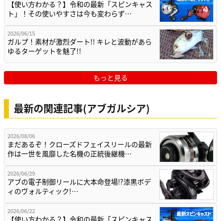
【使い方わかる？】令和の最新「スピンキャス
ト」！その使いやすさは今も変わらず…
2026/06/15
ガルプ！素材が激烈ダート!! キレと波動があら
ゆるターゲットを魅了!!
もっと見る
最新の関連記事(アブガルシア)
2026/08/06
まだあるぞ！クローズドフェイスリールの最新
作は一世を風靡した名機の正統後継機…
2026/06/29
アブの電子制御リールに大本命登場⁉漆黒ボデ
ィのヴォルティック!…
2026/06/22
【使い方わかる？】令和の最新「スピンキャス