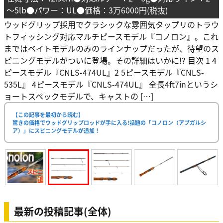
～5lb●パワー：UL●価格：3万6000円(税抜)
ウッドグリップ採用でクラシックな雰囲気タップリのトラウ
トフィッシング対応マルチピースモデル『コノロン』。これ
まではベイトモデルのみのラインナップだったが、待望のス
ピニングモデルがついに登場。その詳細はいかに!? 目次 1 4
ピースモデル『CNLS-474UL』2 5ピースモデル『CNLS-
535L』 4ピースモデル『CNLS-474UL』 全長4ft7inというシ
ョートスペックモデルで、キャストの […]
【この記事を最初から読む】
驚きの価格でウッドグリップロッドが手に入る!話題の「コノロン（アブガルシ
ア）」にスピニングモデルが追加！
最新の投稿記事(全体)