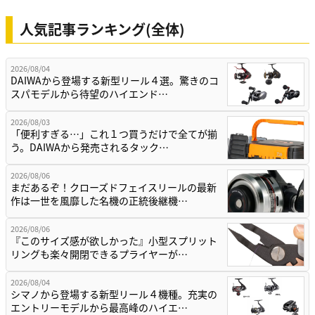
人気記事ランキング(全体)
2026/08/04
DAIWAから登場する新型リール４選。驚きのコ
スパモデルから待望のハイエンド…
2026/08/03
「便利すぎる…」これ１つ買うだけで全てが揃
う。DAIWAから発売されるタック…
2026/08/06
まだあるぞ！クローズドフェイスリールの最新
作は一世を風靡した名機の正統後継機…
2026/08/06
『このサイズ感が欲しかった』小型スプリット
リングも楽々開閉できるプライヤーが…
2026/08/04
シマノから登場する新型リール４機種。充実の
エントリーモデルから最高峰のハイエ…