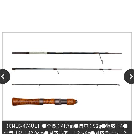
【CNLS-474UL】●全長：4ft7in●自重：92g●継数：4●
仕舞寸法：42.9cm●対応ルアー：2～6g●対応ライン：2