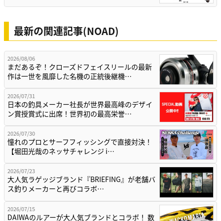
最新の関連記事(NOAD)
2026/08/06
まだあるぞ！クローズドフェイスリールの最新
作は一世を風靡した名機の正統後継機…
2026/07/31
日本の釣具メーカー社長が世界最高峰のデザイ
ン賞授賞式に出席！世界初の最高栄誉…
2026/07/30
憧れのプロとサーフフィッシングで直接対決！
【堀田光哉のネッサチャレンジ i…
2026/07/23
大人気ラゲッジブランド『BRIEFING』が老舗バ
ス釣りメーカーと再びコラボ…
2026/07/15
DAIWAのルアーが大人気ブランドとコラボ！ 数