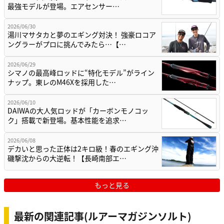
最強モデルが登場。エアセンサー…
2026/06/30
湯川マサタカと夢のエギング対決！ 強豪ロコア
ングラーがプロに挑んでみたら…【…
2026/06/29
シマノの最高峰ロッドに“特化モデル”がライン
ナップ。東レのM46Xを採用した…
2026/06/10
DAIWAの大人気ロッドが「カーボンモノコッ
ク」搭載で新登場。基本性能を追求…
2026/06/08
デカいと思った正体は2キロ級！春のエギング沖
磯撃沈からの大逆転！【長崎南部エ…
もっと見る
最新の関連記事(ルアーマガジンソルト)