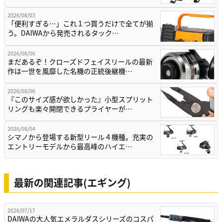
2026/08/03
「便利すぎる…」これ１つ買うだけで全てが揃
う。DAIWAから発売されるタック…
2026/08/06
まだあるぞ！クローズドフェイスリールの最新
作は一世を風靡した名機の正統後継機…
2026/08/06
『このサイズ感が欲しかった』小型スプリット
リングも楽々開閉できるプライヤーが…
2026/08/04
シマノから登場する新型リール４機種。充実の
エントリーモデルから最高峰のハイエ…
最新の関連記事(エギング)
2026/07/17
DAIWAの大人気エメラルダスシリーズのコスパ