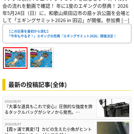
会の流れを動画で確認！ 年に1度のエギングの祭典！ 2026
年5月24日（日）に、和歌山県田辺市の扇ヶ浜公園を会場と
して「エギングサミット2026 in 田辺」が開催。参加費 […]
【この記事を最初から読む】
「今年もやるぞ！」エギングの祭典『エギングサミット2026』開催決定！
最新の投稿記事(全体)
2026/08/07
『大事な道具もこれで安心』圧倒的な強度を誇
るタックルバッグがシマノから発売。…
2026/08/07
【霞ヶ浦で異変!?】カビの生えた小魚がヒント