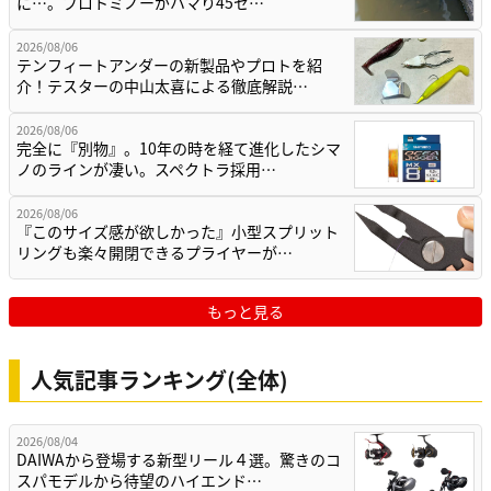
に…。プロトミノーがハマり45セ…
2026/08/06
テンフィートアンダーの新製品やプロトを紹
介！テスターの中山太喜による徹底解説…
2026/08/06
完全に『別物』。10年の時を経て進化したシマ
ノのラインが凄い。スペクトラ採用…
2026/08/06
『このサイズ感が欲しかった』小型スプリット
リングも楽々開閉できるプライヤーが…
もっと見る
人気記事ランキング(全体)
2026/08/04
DAIWAから登場する新型リール４選。驚きのコ
スパモデルから待望のハイエンド…