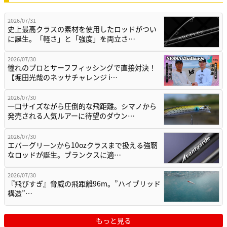
2026/07/31
史上最高クラスの素材を使用したロッドがつい
に誕生。「軽さ」と「強度」を両立さ…
2026/07/30
憧れのプロとサーフフィッシングで直接対決！
【堀田光哉のネッサチャレンジ i…
2026/07/30
一口サイズながら圧倒的な飛距離。シマノから
発売される人気ルアーに待望のダウン…
2026/07/30
エバーグリーンから10ozクラスまで扱える強靭
なロッドが誕生。ブランクスに適…
2026/07/30
『飛びすぎ』脅威の飛距離96m。”ハイブリッド
構造”…
もっと見る