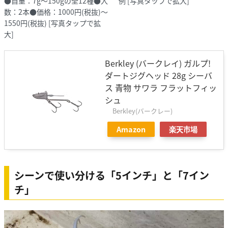
●自重：7g～150gの全12種●入
例
[写真タップで拡大]
数：2本●価格：1000円(税抜)～
1550円(税抜)
[写真タップで拡
大]
Berkley (バークレイ) ガルプ!
ダートジグヘッド 28g シーバ
ス 青物 サワラ フラットフィッ
シュ
Berkley(バークレー)
Amazon
楽天市場
シーンで使い分ける「5インチ」と「7イン
チ」