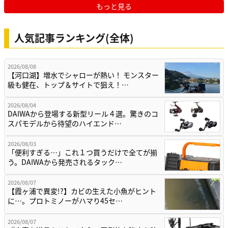
もっと見る
人気記事ランキング(全体)
2026/08/08
【河口湖】増水でシャローが熱い！ モンスター
級も健在、トップ＆サイトで狙え！…
2026/08/04
DAIWAから登場する新型リール４選。驚きのコ
スパモデルから待望のハイエンド…
2026/08/03
「便利すぎる…」これ１つ買うだけで全てが揃
う。DAIWAから発売されるタック…
2026/08/07
【霞ヶ浦で異変!?】カビの生えた小魚がヒント
に…。プロトミノーがハマり45セ…
2026/08/07