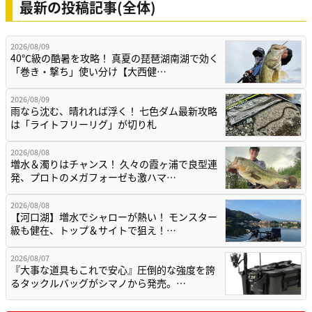
最新の投稿記事(全体)
2026/08/09
40℃級の酷暑を攻略！ 真夏の琵琶湖南湖で効く
「巻き・撃ち」使い分け【大西健…
2026/08/09
雨なら沈む、晴れれば浮く！ 七色ダム最新攻略
は「ライトフリーリグ」が切り札
2026/08/08
増水＆濁りはチャンス！ 久々の霞ヶ浦で良型連
発、プロトのメガフォーゼも激ハマ…
2026/08/08
【河口湖】増水でシャローが熱い！ モンスター
級も健在、トップ＆サイトで狙え！…
2026/08/07
『大事な道具もこれで安心』圧倒的な強度を誇
るタックルバッグがシマノから発売。…