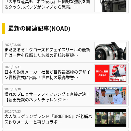
『大事な道具もこれで安心』圧倒的な強度を誇
るタックルバッグがシマノから発売。…
最新の関連記事(NOAD)
2026/08/06
まだあるぞ！クローズドフェイスリールの最新
作は一世を風靡した名機の正統後継機…
2026/07/31
日本の釣具メーカー社長が世界最高峰のデザイ
ン賞授賞式に出席！世界初の最高栄誉…
2026/07/30
憧れのプロとサーフフィッシングで直接対決！
【堀田光哉のネッサチャレンジ i…
2026/07/23
大人気ラゲッジブランド『BRIEFING』が老舗バ
ス釣りメーカーと再びコラボ…