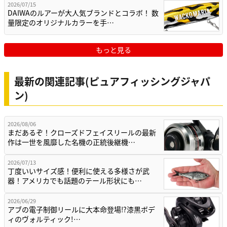
2026/07/15
DAIWAのルアーが大人気ブランドとコラボ！ 数
量限定のオリジナルカラーを手…
もっと見る
最新の関連記事(ピュアフィッシングジャパ
ン)
2026/08/06
まだあるぞ！クローズドフェイスリールの最新
作は一世を風靡した名機の正統後継機…
2026/07/13
丁度いいサイズ感！便利に使える多様さが武
器！アメリカでも話題のテール形状にも…
2026/06/29
アブの電子制御リールに大本命登場⁉漆黒ボデ
ィのヴォルティック!…