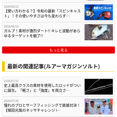
2026/06/22
【使い方わかる？】令和の最新「スピンキャス
ト」！その使いやすさは今も変わらず…
2026/06/15
ガルプ！素材が激烈ダート!! キレと波動があら
ゆるターゲットを魅了!!
もっと見る
最新の関連記事(ルアーマガジンソルト)
2026/07/31
史上最高クラスの素材を使用したロッドがつい
に誕生。「軽さ」と「強度」を両立さ…
2026/07/30
憧れのプロとサーフフィッシングで直接対決！
【堀田光哉のネッサチャレンジ i…