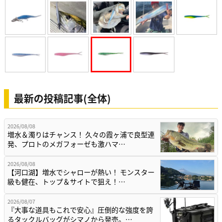
最新の投稿記事(全体)
2026/08/08
増水＆濁りはチャンス！ 久々の霞ヶ浦で良型連
発、プロトのメガフォーゼも激ハマ…
2026/08/08
【河口湖】増水でシャローが熱い！ モンスター
級も健在、トップ＆サイトで狙え！…
2026/08/07
『大事な道具もこれで安心』圧倒的な強度を誇
るタックルバッグがシマノから発売。…