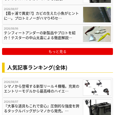
2026/08/07
【霞ヶ浦で異変!?】カビの生えた小魚がヒント
に…。プロトミノーがハマり45セ…
2026/08/06
テンフィートアンダーの新製品やプロトを紹
介！テスターの中山太喜による徹底解説…
もっと見る
人気記事ランキング(全体)
2026/08/04
シマノから登場する新型リール４機種。充実の
エントリーモデルから最高峰のハイエ…
2026/08/07
『大事な道具もこれで安心』圧倒的な強度を誇
るタックルバッグがシマノから発売。…