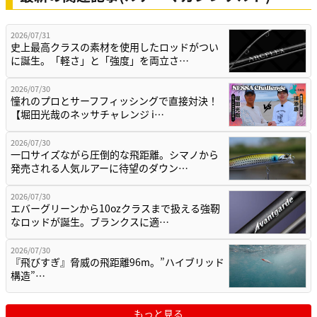
2026/07/31
史上最高クラスの素材を使用したロッドがつい
に誕生。「軽さ」と「強度」を両立さ…
2026/07/30
憧れのプロとサーフフィッシングで直接対決！
【堀田光哉のネッサチャレンジ i…
2026/07/30
一口サイズながら圧倒的な飛距離。シマノから
発売される人気ルアーに待望のダウン…
2026/07/30
エバーグリーンから10ozクラスまで扱える強靭
なロッドが誕生。ブランクスに適…
2026/07/30
『飛びすぎ』脅威の飛距離96m。”ハイブリッド
構造”…
もっと見る