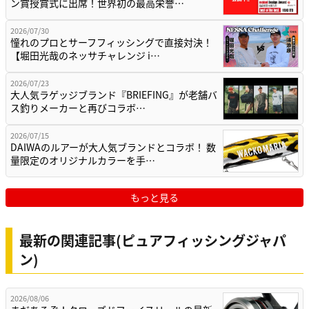
ン賞授賞式に出席！世界初の最高栄誉…
2026/07/30
憧れのプロとサーフフィッシングで直接対決！
【堀田光哉のネッサチャレンジ i…
2026/07/23
大人気ラゲッジブランド『BRIEFING』が老舗バ
ス釣りメーカーと再びコラボ…
2026/07/15
DAIWAのルアーが大人気ブランドとコラボ！ 数
量限定のオリジナルカラーを手…
もっと見る
最新の関連記事(ピュアフィッシングジャパ
ン)
2026/08/06