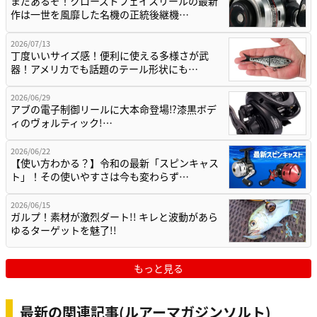
まだあるぞ！クローズドフェイスリールの最新
作は一世を風靡した名機の正統後継機…
2026/07/13
丁度いいサイズ感！便利に使える多様さが武
器！アメリカでも話題のテール形状にも…
2026/06/29
アブの電子制御リールに大本命登場⁉漆黒ボデ
ィのヴォルティック!…
2026/06/22
【使い方わかる？】令和の最新「スピンキャス
ト」！その使いやすさは今も変わらず…
2026/06/15
ガルプ！素材が激烈ダート!! キレと波動があら
ゆるターゲットを魅了!!
もっと見る
最新の関連記事(ルアーマガジンソルト)