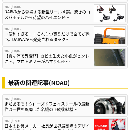
2026/08/04
DAIWAから登場する新型リール４選。驚きのコ
スパモデルから待望のハイエンド…
2026/08/03
「便利すぎる…」これ１つ買うだけで全てが揃
う。DAIWAから発売されるタック…
2026/08/07
【霞ヶ浦で異変!?】カビの生えた小魚がヒント
に…。プロトミノーがハマり45セ…
最新の関連記事(NOAD)
2026/08/06
まだあるぞ！クローズドフェイスリールの最新
作は一世を風靡した名機の正統後継機…
2026/07/31
日本の釣具メーカー社長が世界最高峰のデザイ