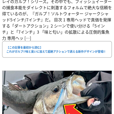
レイのガルプ！シリーズ。その中でも、フィッシュイーター
の捕食本能をダイレクトに刺激するフォルムで絶大な信頼を
得ているのが、『ガルプ！ソルトウォーター ジャークシャ
ッド5インチ/7インチ』だ。 目次 1 専用ヘッドで真価を発揮
する「ダートアクション」2 シーンで使い分ける「5イン
チ」と「7インチ」3 「味と匂い」の拡散による圧倒的集魚
力 専用ヘッ […]
【この記事を最初から読む】
これがガルプ⁉味と臭いに加えて超絶アクションで誘える新作デザインが登場!!