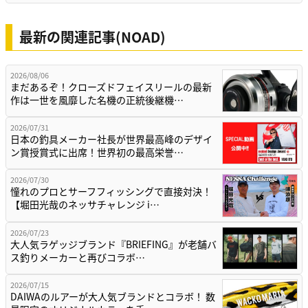
最新の関連記事(NOAD)
2026/08/06
まだあるぞ！クローズドフェイスリールの最新
作は一世を風靡した名機の正統後継機…
2026/07/31
日本の釣具メーカー社長が世界最高峰のデザイ
ン賞授賞式に出席！世界初の最高栄誉…
2026/07/30
憧れのプロとサーフフィッシングで直接対決！
【堀田光哉のネッサチャレンジ i…
2026/07/23
大人気ラゲッジブランド『BRIEFING』が老舗バ
ス釣りメーカーと再びコラボ…
2026/07/15
DAIWAのルアーが大人気ブランドとコラボ！ 数