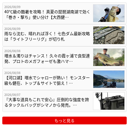
2026/08/09
40℃級の酷暑を攻略！ 真夏の琵琶湖南湖で効く
「巻き・撃ち」使い分け【大西健…
2026/08/09
雨なら沈む、晴れれば浮く！ 七色ダム最新攻略
は「ライトフリーリグ」が切り札
2026/08/08
増水＆濁りはチャンス！ 久々の霞ヶ浦で良型連
発、プロトのメガフォーゼも激ハマ…
2026/08/08
【河口湖】増水でシャローが熱い！ モンスター
級も健在、トップ＆サイトで狙え！…
2026/08/07
『大事な道具もこれで安心』圧倒的な強度を誇
るタックルバッグがシマノから発売。…
もっと見る