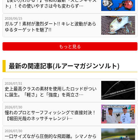
ト」！その使いやすさは今も変わらず…
2026/06/15
ガルプ！素材が激烈ダート!! キレと波動があら
ゆるターゲットを魅了!!
もっと見る
最新の関連記事(ルアーマガジンソルト)
2026/07/31
史上最高クラスの素材を使用したロッドがつい
に誕生。「軽さ」と「強度」を両立さ…
2026/07/30
憧れのプロとサーフフィッシングで直接対決！
【堀田光哉のネッサチャレンジ i…
2026/07/30
一口サイズながら圧倒的な飛距離。シマノから