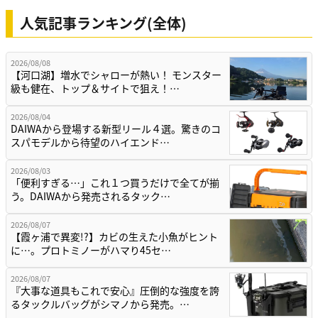
人気記事ランキング(全体)
2026/08/08
【河口湖】増水でシャローが熱い！ モンスター
級も健在、トップ＆サイトで狙え！…
2026/08/04
DAIWAから登場する新型リール４選。驚きのコ
スパモデルから待望のハイエンド…
2026/08/03
「便利すぎる…」これ１つ買うだけで全てが揃
う。DAIWAから発売されるタック…
2026/08/07
【霞ヶ浦で異変!?】カビの生えた小魚がヒント
に…。プロトミノーがハマり45セ…
2026/08/07
『大事な道具もこれで安心』圧倒的な強度を誇
るタックルバッグがシマノから発売。…