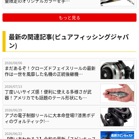
量限定のオリジナルカラーを手…
もっと見る
最新の関連記事(ピュアフィッシングジャパ
ン)
2026/08/06
まだあるぞ！クローズドフェイスリールの最新
作は一世を風靡した名機の正統後継機…
2026/07/13
丁度いいサイズ感！便利に使える多様さが武
器！アメリカでも話題のテール形状にも…
2026/06/29
アブの電子制御リールに大本命登場⁉漆黒ボデ
ィのヴォルティック!…
2026/06/22
【使い方わかる？】令和の最新「スピンキャス