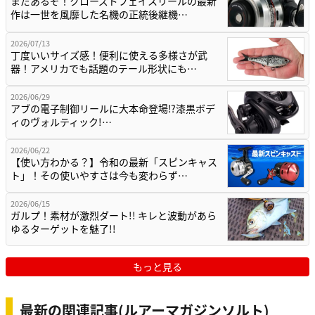
まだあるぞ！クローズドフェイスリールの最新
作は一世を風靡した名機の正統後継機…
2026/07/13
丁度いいサイズ感！便利に使える多様さが武
器！アメリカでも話題のテール形状にも…
2026/06/29
アブの電子制御リールに大本命登場⁉漆黒ボデ
ィのヴォルティック!…
2026/06/22
【使い方わかる？】令和の最新「スピンキャス
ト」！その使いやすさは今も変わらず…
2026/06/15
ガルプ！素材が激烈ダート!! キレと波動があら
ゆるターゲットを魅了!!
もっと見る
最新の関連記事(ルアーマガジンソルト)