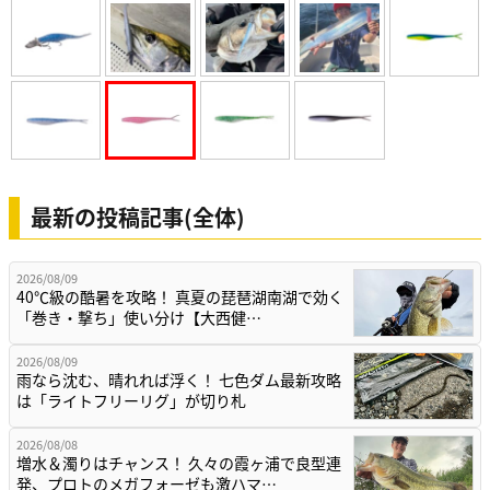
最新の投稿記事(全体)
2026/08/09
40℃級の酷暑を攻略！ 真夏の琵琶湖南湖で効く
「巻き・撃ち」使い分け【大西健…
2026/08/09
雨なら沈む、晴れれば浮く！ 七色ダム最新攻略
は「ライトフリーリグ」が切り札
2026/08/08
増水＆濁りはチャンス！ 久々の霞ヶ浦で良型連
発、プロトのメガフォーゼも激ハマ…