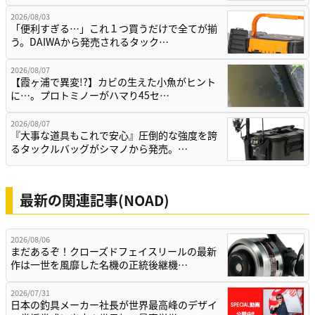
2026/08/03
「便利すぎる…」これ１つ買うだけで全てが揃
う。DAIWAから発売されるタック…
2026/08/07
【霞ヶ浦で異変!?】カビの生えた小魚がヒント
に…。プロトミノーがハマり45セ…
2026/08/07
『大事な道具もこれで安心』圧倒的な強度を誇
るタックルバッグがシマノから発売。…
最新の関連記事(NOAD)
2026/08/06
まだあるぞ！クローズドフェイスリールの最新
作は一世を風靡した名機の正統後継機…
2026/07/31
日本の釣具メーカー社長が世界最高峰のデザイ