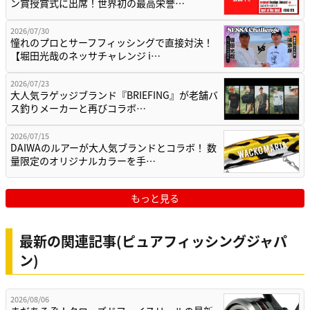
ン賞授賞式に出席！世界初の最高栄誉…
2026/07/30
憧れのプロとサーフフィッシングで直接対決！
【堀田光哉のネッサチャレンジ i…
2026/07/23
大人気ラゲッジブランド『BRIEFING』が老舗バ
ス釣りメーカーと再びコラボ…
2026/07/15
DAIWAのルアーが大人気ブランドとコラボ！ 数
量限定のオリジナルカラーを手…
もっと見る
最新の関連記事(ピュアフィッシングジャパ
ン)
2026/08/06