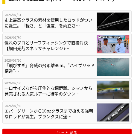
2026/07/31
史上最高クラスの素材を使用したロッドがつい
に誕生。「軽さ」と「強度」を両立さ…
2026/07/30
憧れのプロとサーフフィッシングで直接対決！
【堀田光哉のネッサチャレンジ i…
2026/07/30
『飛びすぎ』脅威の飛距離96m。”ハイブリッド
構造”…
2026/07/30
一口サイズながら圧倒的な飛距離。シマノから
発売される人気ルアーに待望のダウン…
2026/07/30
エバーグリーンから10ozクラスまで扱える強靭
なロッドが誕生。ブランクスに適…
もっと見る