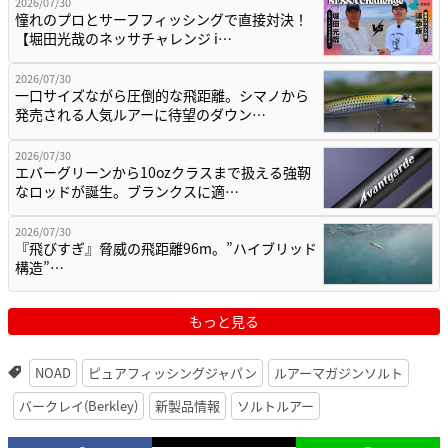
2026/07/30
憧れのプロとサーフフィッシングで直接対決！
【堀田光哉のネッサチャレンジ i…
2026/07/30
一口サイズながら圧倒的な飛距離。シマノから
発売される人気ルアーに待望のダウン…
2026/07/30
エバーグリーンから10ozクラスまで扱える強靭
なロッドが誕生。ブランクスに適…
2026/07/30
『飛びすぎ』脅威の飛距離96m。”ハイブリッド
構造”…
もっと見る
NOAD
ピュアフィッシングジャパン
ルアーマガジンソルト
バークレイ(Berkley)
新製品情報
ソルトルアー