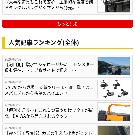
『大事な道具もこれで安心』圧倒的な強度を誇
るタックルバッグがシマノから発売。…
もっと見る
人気記事ランキング(全体)
2026/08/08
【河口湖】増水でシャローが熱い！ モンスター
級も健在、トップ＆サイトで狙え！…
2026/08/04
DAIWAから登場する新型リール４選。驚きのコ
スパモデルから待望のハイエンド…
2026/08/03
「便利すぎる…」これ１つ買うだけで全てが揃
う。DAIWAから発売されるタック…
2026/08/07
【霞ヶ浦で異変!?】カビの生えた小魚がヒント