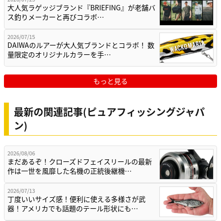
大人気ラゲッジブランド『BRIEFING』が老舗バ
ス釣りメーカーと再びコラボ…
2026/07/15
DAIWAのルアーが大人気ブランドとコラボ！ 数
量限定のオリジナルカラーを手…
もっと見る
最新の関連記事(ピュアフィッシングジャパ
ン)
2026/08/06
まだあるぞ！クローズドフェイスリールの最新
作は一世を風靡した名機の正統後継機…
2026/07/13
丁度いいサイズ感！便利に使える多様さが武
器！アメリカでも話題のテール形状にも…