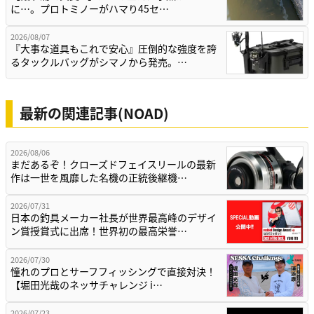
に…。プロトミノーがハマり45セ…
2026/08/07
『大事な道具もこれで安心』圧倒的な強度を誇
るタックルバッグがシマノから発売。…
最新の関連記事(NOAD)
2026/08/06
まだあるぞ！クローズドフェイスリールの最新
作は一世を風靡した名機の正統後継機…
2026/07/31
日本の釣具メーカー社長が世界最高峰のデザイ
ン賞授賞式に出席！世界初の最高栄誉…
2026/07/30
憧れのプロとサーフフィッシングで直接対決！
【堀田光哉のネッサチャレンジ i…
2026/07/23