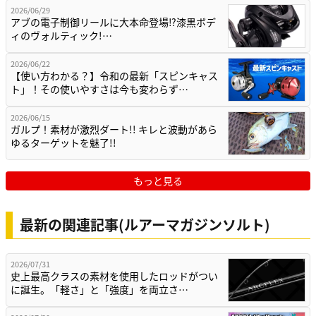
2026/06/29
アブの電子制御リールに大本命登場⁉漆黒ボデ
ィのヴォルティック!…
2026/06/22
【使い方わかる？】令和の最新「スピンキャス
ト」！その使いやすさは今も変わらず…
2026/06/15
ガルプ！素材が激烈ダート!! キレと波動があら
ゆるターゲットを魅了!!
もっと見る
最新の関連記事(ルアーマガジンソルト)
2026/07/31
史上最高クラスの素材を使用したロッドがつい
に誕生。「軽さ」と「強度」を両立さ…