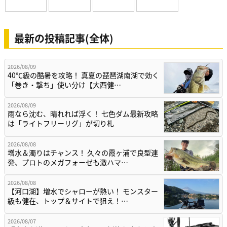
最新の投稿記事(全体)
2026/08/09
40℃級の酷暑を攻略！ 真夏の琵琶湖南湖で効く
「巻き・撃ち」使い分け【大西健…
2026/08/09
雨なら沈む、晴れれば浮く！ 七色ダム最新攻略
は「ライトフリーリグ」が切り札
2026/08/08
増水＆濁りはチャンス！ 久々の霞ヶ浦で良型連
発、プロトのメガフォーゼも激ハマ…
2026/08/08
【河口湖】増水でシャローが熱い！ モンスター
級も健在、トップ＆サイトで狙え！…
2026/08/07