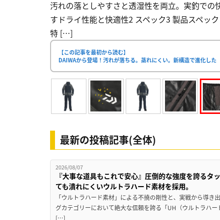
汚れの落としやすさと透湿性を両立。実釣での快
すドライ性能と快適性2 スペック3 製品スペッ
特 […]
【この記事を最初から読む】
DAIWAから登場！汚れが落ちる。蒸れにくい。新構造で進化した
最新の投稿記事(全体)
2026/08/07
『大事な道具もこれで安心』圧倒的な強度を誇るタ
ても潰れにくいウルトラハード素材を採用。
「ウルトラハード素材」による不撓の剛性と、実戦から導き出
グカテゴリーにおいて絶大な信頼を誇る「UH（ウルトラハー
[…]