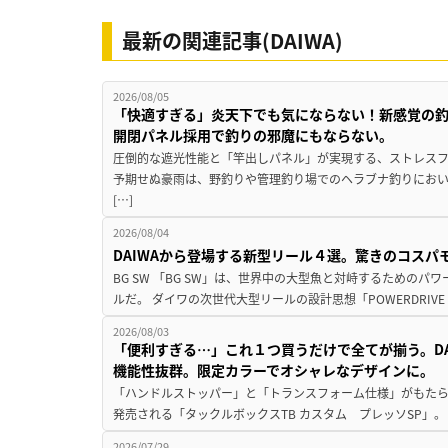
最新の関連記事(DAIWA)
2026/08/05
「快適すぎる」炎天下でも気にならない！新感覚の釣
開閉パネル採用で釣りの邪魔にもならない。
圧倒的な遮光性能と「竿出しパネル」が実現する、ストレスフ
予期せぬ豪雨は、野釣りや管理釣り場でのヘラブナ釣りにお
[…]
2026/08/04
DAIWAから登場する新型リール４選。驚きのコス
BG SW 「BG SW」は、世界中の大型魚と対峙するための
ルだ。 ダイワの次世代大型リールの設計思想「POWERDRIVE D
2026/08/03
「便利すぎる…」これ１つ買うだけで全てが揃う。D
機能性抜群。限定カラーでオシャレなデザインに。
「ハンドルストッパー」と「トランスフォーム仕様」がもたらす
発売される「タックルボックスTB カスタム プレッソSP」。
2026/07/29