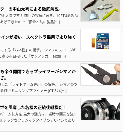
スターの中山太喜による徹底解説。
中山太喜です！ 前回の投稿に続き、10FTU新製品
あげてきたのでご紹介と共に製品[…]
ラインが凄い。スペクトラ採用でより強く
楽にする「バネ性」の衝撃。 シマノのスロージギ
高みを目指した『オシアジガー MX8[…]
グも楽々開閉できるプライヤーがシマノか
すさ。
縮した「ライトゲーム専用」の解答。 シマノのツ
ミニリングプライヤー [CT-544[…]
一世を風靡した名機の正統後継機だ！
のゲームに対応 最大の魅力は、当時の面影を強く
ルジックなクラシックタイプのデザインであり