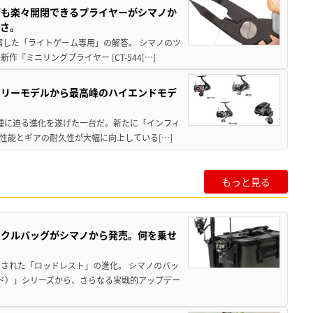
グも楽々開閉できるプライヤーがシマノか
すさ。
縮した「ライトゲーム専用」の解答。 シマノのツ
ミニリングプライヤー [CT-544[…]
トリーモデルから最高峰のハイエンドモデ
位機種に迫る進化を遂げた一台だ。新たに「インフィ
性能とギアの耐久性が大幅に向上している[…]
もっと見る
ックルバッグがシマノから発売。何を乗せ
された「ロッドレスト」の進化。 シマノのバッ
ド）」シリーズから、さらなる実戦的アップデー