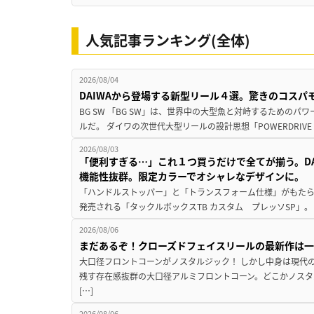
人気記事ランキング(全体)
2026/08/04
DAIWAから登場する新型リール４選。驚きのコス
BG SW 「BG SW」は、世界中の大型魚と対峙するための
ルだ。 ダイワの次世代大型リールの設計思想「POWERDRIVE D
2026/08/03
「便利すぎる…」これ１つ買うだけで全てが揃う。D
機能性抜群。限定カラーでオシャレなデザインに。
「ハンドルストッパー」と「トランスフォーム仕様」がもたらす
発売される「タックルボックスTB カスタム プレッソSP」。
2026/08/06
まだあるぞ！クローズドフェイスリールの最新作は
大口径フロントコーンがノスタルジック！ しかし中身は現代
残す存在感抜群の大口径アルミフロントコーン。どこかノスタ
[…]
2026/08/06