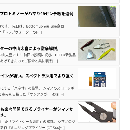
プロトミノーがハマり45センチ級を連発
 先日は、Bottomup YouTube企画
は「トップウォーターの[…]
スターの中山太喜による徹底解説。
中山太喜です！ 前回の投稿に続き、10FTU新製品
あげてきたのでご紹介と共に製品[…]
ラインが凄い。スペクトラ採用でより強く
楽にする「バネ性」の衝撃。 シマノのスロージギ
高みを目指した『オシアジガー MX8[…]
グも楽々開閉できるプライヤーがシマノか
すさ。
縮した「ライトゲーム専用」の解答。 シマノのツ
ミニリングプライヤー [CT-544[…]