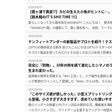
2026/08/07
【霞ヶ浦で異変!?】カビの生えた小魚がヒントに…。
【鈴木翔のIT’S SHO TIME !!!】
夏らしくなってきた霞水系をSHOWUP!! こんにちは！ 鈴木翔です。
『SHOWUP!!霞』の撮影にて、霞ヶ浦水系へ。 当初、テーマ
2026/08/06
テンフィートアンダーの新製品やプロトを紹介！テ
10FTUの期待高まる新作 皆さんこんにちは10FTUテスターの
やプロト製品を使って大江川とその近くの五三川水系で釣果を
2026/08/06
完全に『別物』。10年の時を経て進化したシマノの
生まれ変わった。
低伸度の限界を突破する「MX+工法」と、ジグ操作を劇的に
ング専用PEラインとして登場した「MX4」から10年。さらなる
2026/08/06
『このサイズ感が欲しかった』小型スプリットリン
ら登場。小さすぎず大きすぎず、求めていた使いや
極小リングへの執着とPEライン対応の鋭利な刃。機能美を凝
ールラインナップに、ライトゲームを愛するアングラー待望の新作『