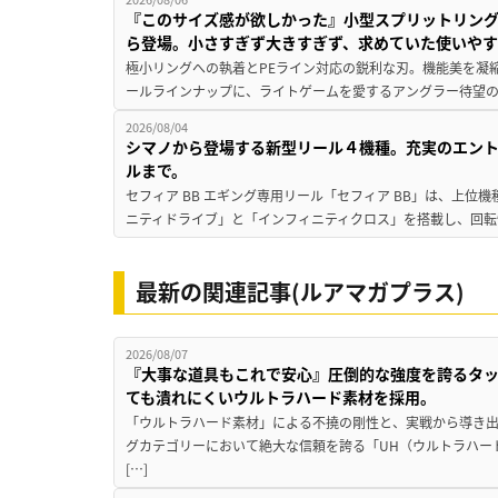
『このサイズ感が欲しかった』小型スプリットリン
ら登場。小さすぎず大きすぎず、求めていた使いや
極小リングへの執着とPEライン対応の鋭利な刃。機能美を凝
ールラインナップに、ライトゲームを愛するアングラー待望の新作『
2026/08/04
シマノから登場する新型リール４機種。充実のエン
ルまで。
セフィア BB エギング専用リール「セフィア BB」は、上
ニティドライブ」と「インフィニティクロス」を搭載し、回転
最新の関連記事(ルアマガプラス)
2026/08/07
『大事な道具もこれで安心』圧倒的な強度を誇るタ
ても潰れにくいウルトラハード素材を採用。
「ウルトラハード素材」による不撓の剛性と、実戦から導き出
グカテゴリーにおいて絶大な信頼を誇る「UH（ウルトラハー
[…]