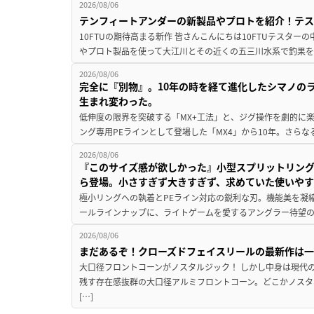
2026/08/06
テンフィートアンダーの新製品やプロトを紹介！テ
10FTUの期待高まる新作 皆さんこんにちは10FTUテスターの
やプロト製品を使って大江川とその近くの五三川水系で釣果を
2026/08/06
完全に『別物』。10年の時を経て進化したシマノの
生まれ変わった。
低伸度の限界を突破する「MX+工法」と、ジグ操作を劇的に
ング専用PEラインとして登場した「MX4」から10年。さらなる
2026/08/06
『このサイズ感が欲しかった』小型スプリットリン
ら登場。小さすぎず大きすぎず、求めていた使いや
極小リングへの執着とPEライン対応の鋭利な刃。機能美を凝
ールラインナップに、ライトゲームを愛するアングラー待望の新作『
2026/08/06
まだあるぞ！クローズドフェイスリールの最新作は
大口径フロントコーンがノスタルジック！ しかし中身は現代
残す存在感抜群の大口径アルミフロントコーン。どこかノスタ
[…]