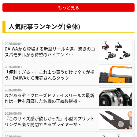
もっと見る
人気記事ランキング(全体)
2026/08/04
DAIWAから登場する新型リール４選。驚きのコ
スパモデルから待望のハイエンド…
2026/08/03
「便利すぎる…」これ１つ買うだけで全てが揃
う。DAIWAから発売されるタック…
2026/08/06
まだあるぞ！クローズドフェイスリールの最新
作は一世を風靡した名機の正統後継機…
2026/08/06
『このサイズ感が欲しかった』小型スプリット
リングも楽々開閉できるプライヤーが…
2026/08/04