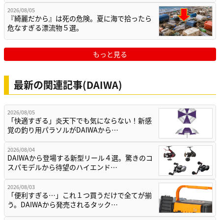
2026/08/05
『綺麗だから』は死の危険。夏に海で拾ったら
危なすぎる漂流物５選。
もっと見る
最新の関連記事(DAIWA)
2026/08/05
「快適すぎる」炎天下でも気にならない！新感
覚の釣り用パラソルがDAIWAから…
2026/08/04
DAIWAから登場する新型リール４選。驚きのコ
スパモデルから待望のハイエンド…
2026/08/03
「便利すぎる…」これ１つ買うだけで全てが揃
う。DAIWAから発売されるタック…