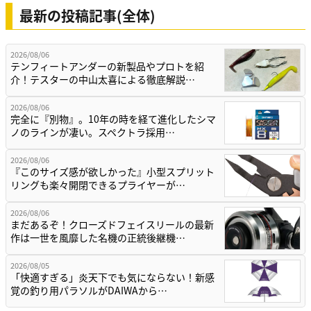
最新の投稿記事(全体)
2026/08/06
テンフィートアンダーの新製品やプロトを紹
介！テスターの中山太喜による徹底解説…
2026/08/06
完全に『別物』。10年の時を経て進化したシマ
ノのラインが凄い。スペクトラ採用…
2026/08/06
『このサイズ感が欲しかった』小型スプリット
リングも楽々開閉できるプライヤーが…
2026/08/06
まだあるぞ！クローズドフェイスリールの最新
作は一世を風靡した名機の正統後継機…
2026/08/05
「快適すぎる」炎天下でも気にならない！新感
覚の釣り用パラソルがDAIWAから…