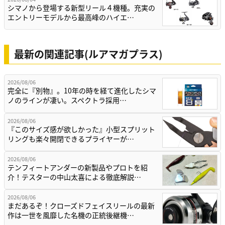
シマノから登場する新型リール４機種。充実の
エントリーモデルから最高峰のハイエ…
最新の関連記事(ルアマガプラス)
2026/08/06
完全に『別物』。10年の時を経て進化したシマ
ノのラインが凄い。スペクトラ採用…
2026/08/06
『このサイズ感が欲しかった』小型スプリット
リングも楽々開閉できるプライヤーが…
2026/08/06
テンフィートアンダーの新製品やプロトを紹
介！テスターの中山太喜による徹底解説…
2026/08/06
まだあるぞ！クローズドフェイスリールの最新
作は一世を風靡した名機の正統後継機…