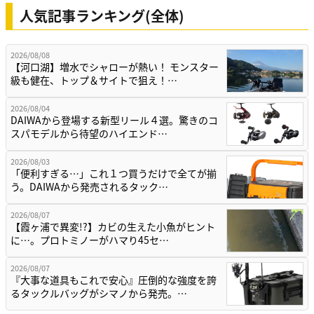
人気記事ランキング(全体)
2026/08/08
【河口湖】増水でシャローが熱い！ モンスター
級も健在、トップ＆サイトで狙え！…
2026/08/04
DAIWAから登場する新型リール４選。驚きのコ
スパモデルから待望のハイエンド…
2026/08/03
「便利すぎる…」これ１つ買うだけで全てが揃
う。DAIWAから発売されるタック…
2026/08/07
【霞ヶ浦で異変!?】カビの生えた小魚がヒント
に…。プロトミノーがハマり45セ…
2026/08/07
『大事な道具もこれで安心』圧倒的な強度を誇
るタックルバッグがシマノから発売。…