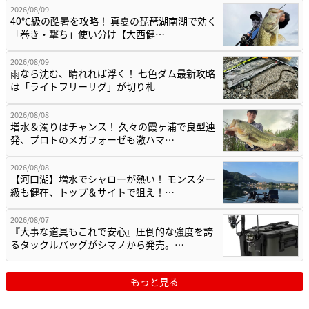
2026/08/09
40℃級の酷暑を攻略！ 真夏の琵琶湖南湖で効く
「巻き・撃ち」使い分け【大西健…
2026/08/09
雨なら沈む、晴れれば浮く！ 七色ダム最新攻略
は「ライトフリーリグ」が切り札
2026/08/08
増水＆濁りはチャンス！ 久々の霞ヶ浦で良型連
発、プロトのメガフォーゼも激ハマ…
2026/08/08
【河口湖】増水でシャローが熱い！ モンスター
級も健在、トップ＆サイトで狙え！…
2026/08/07
『大事な道具もこれで安心』圧倒的な強度を誇
るタックルバッグがシマノから発売。…
もっと見る