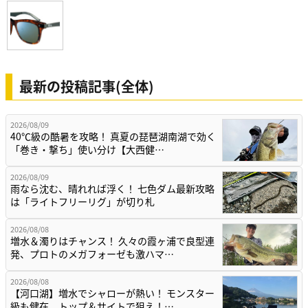
最新の投稿記事(全体)
2026/08/09
40℃級の酷暑を攻略！ 真夏の琵琶湖南湖で効く
「巻き・撃ち」使い分け【大西健…
2026/08/09
雨なら沈む、晴れれば浮く！ 七色ダム最新攻略
は「ライトフリーリグ」が切り札
2026/08/08
増水＆濁りはチャンス！ 久々の霞ヶ浦で良型連
発、プロトのメガフォーゼも激ハマ…
2026/08/08
【河口湖】増水でシャローが熱い！ モンスター
級も健在、トップ＆サイトで狙え！…