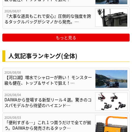
2026/08/07
『大事な道具もこれで安心』圧倒的な強度を誇
るタックルバッグがシマノから発売。…
もっと見る
人気記事ランキング(全体)
2026/08/08
【河口湖】増水でシャローが熱い！ モンスター
級も健在、トップ＆サイトで狙え！…
2026/08/04
DAIWAから登場する新型リール４選。驚きのコ
スパモデルから待望のハイエンド…
2026/08/03
「便利すぎる…」これ１つ買うだけで全てが揃
う。DAIWAから発売されるタック…